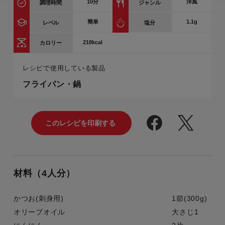
10
分
洋風
調理時間
ジャンル
簡単
1.1g
レベル
塩分
218kcal
カロリー
レシピで使用している製品
フライパン・鍋
材料（4人分）
かつお(刺身用)
1節(300g)
オリーブオイル
大さじ1