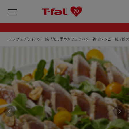
トップ
フライパン・鍋
取っ手つきフライパン・鍋
レシピ一覧
鰹