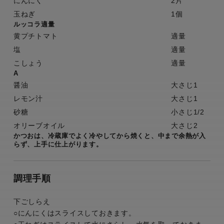
にんにく
2片
玉ねぎ
1個
ルッコラ適量
黄プチトマト
適量
塩
適量
こしょう
適量
A
醤油
大さじ1
レモン汁
大さじ1
砂糖
小さじ1/2
オリーブオイル
大さじ2
かつおは、冷蔵庫でよく冷やしてから焼くと、中まで余熱が入
らず、上手に仕上がります。
調理手順
下ごしらえ
○にんにくはスライスしておきます。