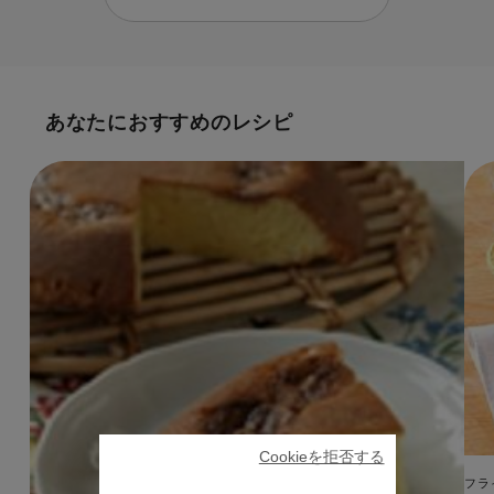
あなたにおすすめのレシピ
Cookieを拒否する
フラ