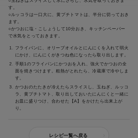
○玉ねぎはスライスして水にさらし、水気を取っておきま
す。
○ルッコラは一口大に、黄プチトマトは、半分に切っておき
ます。
○かつおに塩・こしょうして10分おき、キッチンペーパー
で水気をとっておきます。
フライパンに、オリーブオイルとにんにくを入れて弱火
にかけ、にんにくがきつね色になったら取り出します。
手順1のフライパンにかつおを入れ、強火でかつおの全
面を焼きつけます。粗熱がとれたら、冷蔵庫で冷やしま
す。
かつおのたたきが冷えたらスライスし、玉ねぎ、ルッコ
ラ、黄プチトマト、取り出しておいたにんにくと一緒に
お皿に盛りつけ、合わせた【A】をかけたら出来上が
り。
レシピ一覧へ戻る