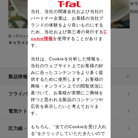
カ
当社、当社の関連会社および当社の
鶏
パートナー企業は、お客様の当社ブ
ランドの体験をより良いものにする
ため、当社および第三者の発行する
C
取っ手のとれるフライパン・鍋
ookie情報
を使用することがありま
キャラメルバナナのケーキ
す。
当社は、Cookieを分析した情報を、
当社のウェブサイト上でお客様の好
みに合ったコンテンツをより多く提
製品情報
供するために使用します。お客様の
興味・オンライン上での閲覧状況に
基づいて、お客様が実際にご興味を
フライパン・鍋
持つと思われる製品のコンテンツや
広告を表示したいと考えておりま
電気ケトル
す。
もちろん、”全てのCookieを受け入れ
圧力鍋・電気圧力鍋
る”をクリックしていただきたいので