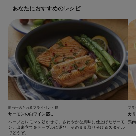
あなたにおすすめのレシピ
取っ手のとれるフライパン・鍋
フラ
サーモンの白ワイン蒸し
カ
ハーブとレモンを効かせて、さわやかな風味に仕上げたサーモ
鶏
ン。出来立てをテーブルに運び、そのまま取り分けるスタイル
でどうぞ。