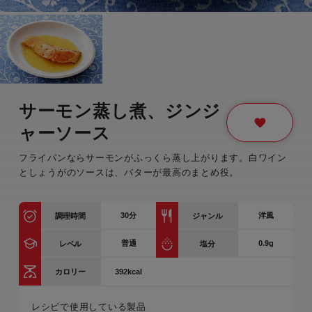
サーモン蒸し煮、ジンジ
ャーソース
フライパンならサーモンがふっくら蒸し上がります。白ワイン
としょうがのソースは、バターが最高のまとめ役。
30
分
洋風
調理時間
ジャンル
普通
0.9g
レベル
塩分
392kcal
カロリー
レシピで使用している製品