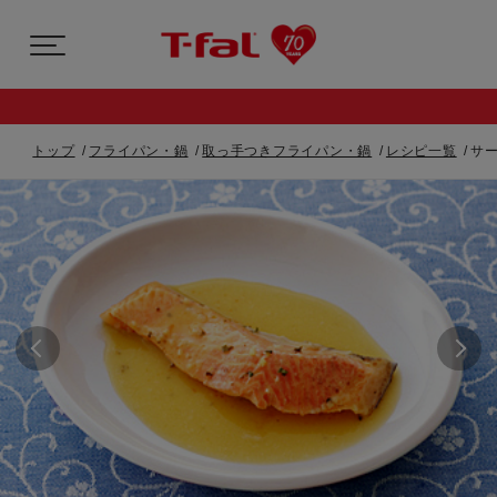
トップ
フライパン・鍋
取っ手つきフライパン・鍋
レシピ一覧
サ