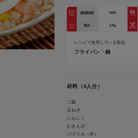
トル
カトラリー一覧
カトラリー
トースター一覧
トースタ
30
分
カスタマーハラスメント
調理時間
電気圧力鍋一覧
電気圧力
について
圧力鍋
2.8g
塩分
炊飯器一覧
炊飯器
採用情報
生活家電一覧
生活家
・電気圧力鍋
レシピで使用している製品
すべての炊飯器一覧
すべての炊飯器
フライパン・鍋
すべての生活家電一覧
すべての
毛玉クリーナー一覧
毛玉クリ
アイロン・衣類スチーマー一覧
アイロン・衣類スチーマー
加湿器一覧
加湿器
すべてのアイロン・衣類スチーマー
すべてのアイロン・衣類スチーマー
一覧
材料（4人分）
衣類スチーマーアイロン兼用タイプ
終売製
衣類スチーマーアイロン兼用タイプ
(2way)
(2way)一覧
ご飯
衣類スチーマー専用タイプ(1way)
衣類スチーマー専用タイプ(1way)一
玉ねぎ
覧
スチームアイロン
にんにく
スチームアイロン一覧
むきえび
パプリカ（赤）