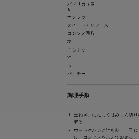
パプリカ（黄）
A
ナンプラー
スイートチリソース
コンソメ固形
塩
こしょう
油
卵
パクチー
調理手順
玉ねぎ、にんにくはみじん切り
取る。
ウォックパンに油を熱し、玉ね
び、コンソメを加えて炒める。