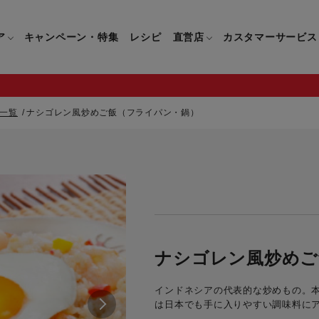
ア
キャンペーン・特集
レシピ
直営店
カスタマーサービス
一覧
ナシゴレン風炒めご飯（フライパン・鍋）
鍋
よくあるご質問
キッチン用品一覧
キッチン用品
企業情報トップ
直営店情報
お問い合わせ
調理家電一覧
調理家
パン・鍋
製品についてのよくあるご質問
すべてのキッチン用品一覧
すべてのキッチン用品
製品についてのお問い合わ
すべての調理家電一覧
すべての
ティファールについて
直営店限定製品一覧
イパン・鍋
ご購入についてのよくあるご質問
キッチンナイフ(包丁)一覧
キッチンナイフ(包丁)
ご購入についてのお問い合
コーヒーメーカー一覧
コーヒー
ティファールの歴史
フライパン・鍋
ティファール会員に関するよくある
マルチみじん切り器一覧
マルチみじん切り器
ミキサー・ブレンダー一
ミキサー
ナシゴレン風炒めご
ご質問
保存容器一覧
保存容器
ハンドブレンダー一覧
ハンドブ
CM・ブランド動画
インドネシアの代表的な炒めもの。
ドリンクウェア一覧
ドリンクウェア
フードプロセッサー一覧
フードプ
は日本でも手に入りやすい調味料に
グループセブジャパン
キッチンツール一覧
キッチンツール
卓上IH調理器一覧
卓上IH