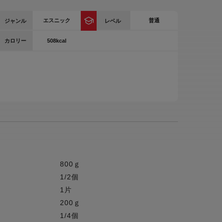
ー
エスニック
普通
ジャンル
レベル
ピックアップ
鍋
508kcal
カロリー
ランキング
電
アウトレット一覧
限定製品
生活家電
キャンペーン・特集
ーナー
品一覧
800ｇ
1/2個
1片
200ｇ
1/4個