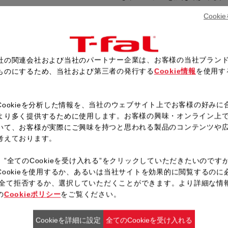
えびの色が変わり、コンソメが
Cook
に炒め合わせる。
全体が混ざったら、Ａを加えて
フライパンを熱し、卵を割り入
社の関連会社および当社のパートナー企業は、お客様の当社ブラン
器にナシゴレン風炒めご飯を盛
ものにするため、当社および第三者の発行する
Cookie情報
を使用す
。
Cookieを分析した情報を、当社のウェブサイト上でお客様の好みに
より多く提供するために使用します。お客様の興味・オンライン上
レシピ一覧へ戻る
いて、お客様が実際にご興味を持つと思われる製品のコンテンツや
考えております。
、”全てのCookieを受け入れる”をクリックしていただきたいのです
Cookieを使用するか、あるいは当社サイトを効果的に閲覧するのに
ieを全て拒否するか、選択していただくことができます。より詳細な情
の
Cookieポリシー
をご覧ください。
Cookieを詳細に設定
全てのCookieを受け入れる