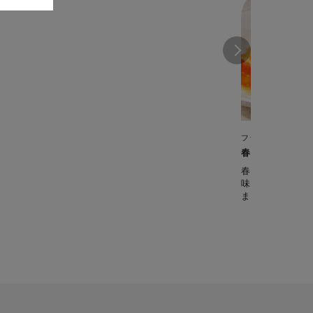
フライパン・鍋
春野菜の和風ラ
春の食材をメイ
味付けは味噌、
ました。前日に
てもＯＫ。