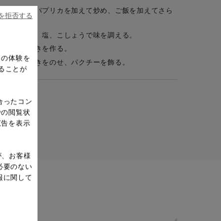
溶けたら、パプリカを加えて炒め、ご飯を加えてさら
ieを拒否する
炒め合わせ、塩、こしょうで味を調える。
れて目玉焼きを作る。
ドの体験を
り、目玉焼きをのせ、パクチーを飾る。
ることが
合ったコン
での閲覧状
広告を表示
が、お客様
必要のない
報に関して