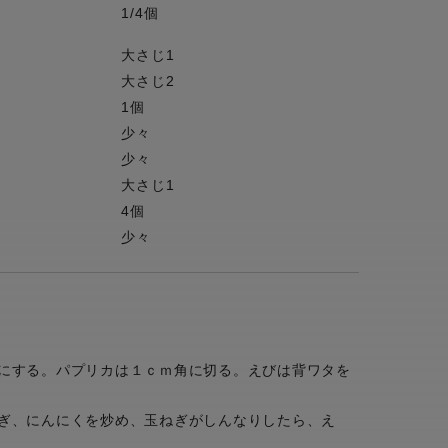
1/4個
大さじ1
大さじ2
1個
少々
少々
大さじ1
4個
少々
にする。パプリカは１ｃｍ角に切る。えびは背ワタを
ぎ、にんにくを炒め、玉ねぎがしんなりしたら、え