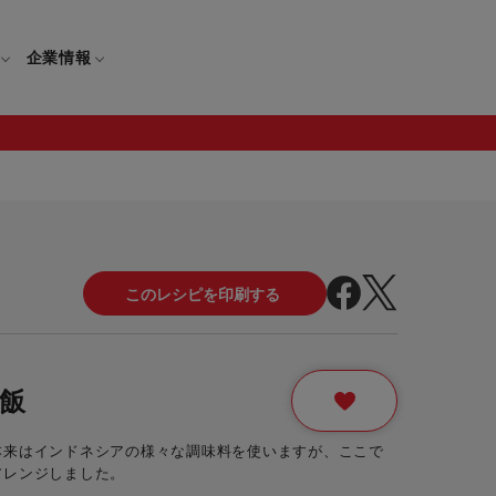
企業情報
電
ギフト
取扱説明書
保証について
せ
調理家電
ギフト・プレゼント特集
修理について
わせ
メーカー
ギフトラッピング対象製品一覧
覧
・ブレンダー
部品注文について
飯
レンダー
セール
本来はインドネシアの様々な調味料を使いますが、ここで
ロセッサー
アレンジしました。
セール対象製品一覧
調理器