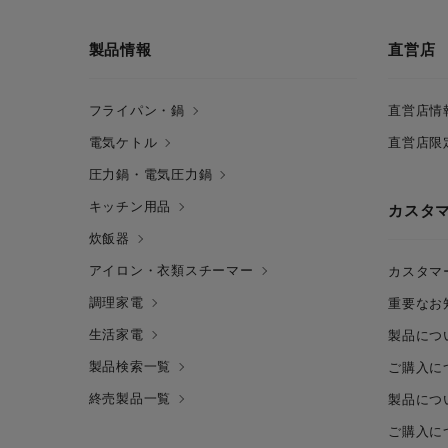
製品情報
直営店
フライパン・鍋
直営店情
電気ケトル
直営店限
圧力鍋・電気圧力鍋
キッチン用品
カスタ
炊飯器
アイロン・衣類スチーマー
カスタマ
調理家電
重要なお
生活家電
製品につ
製品検索一覧
ご購入に
終売製品一覧
製品につ
ご購入に