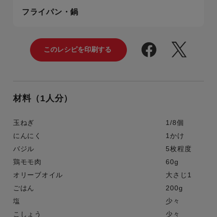
フライパン・鍋
材料（1人分）
玉ねぎ
1/8個
にんにく
1かけ
バジル
5枚程度
鶏モモ肉
60g
オリーブオイル
大さじ1
ごはん
200g
塩
少々
こしょう
少々