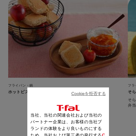
フライパン・鍋
フラ
ホットビスケット～キャラメルアップルジャム～
そ
Cookieを拒否する
そ
弁
当社、当社の関連会社および当社の
パートナー企業は、お客様の当社ブ
ランドの体験をより良いものにする
ため、当社および第三者の発行する
C