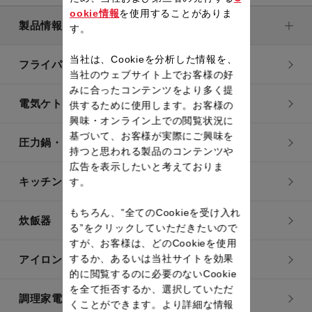
ookie情報
を使用することがありま
製品情報
す。
当社は、Cookieを分析した情報を、
フライパン・鍋
当社のウェブサイト上でお客様の好
みに合ったコンテンツをより多く提
電気ケトル
供するために使用します。お客様の
興味・オンライン上での閲覧状況に
基づいて、お客様が実際にご興味を
圧力鍋・電気圧力鍋
持つと思われる製品のコンテンツや
広告を表示したいと考えておりま
キッチン用品
す。
もちろん、”全てのCookieを受け入れ
炊飯器
る”をクリックしていただきたいので
すが、お客様は、どのCookieを使用
するか、あるいは当社サイトを効果
アイロン・衣類スチーマー
的に閲覧するのに必要のないCookie
を全て拒否するか、選択していただ
調理家電
くことができます。より詳細な情報