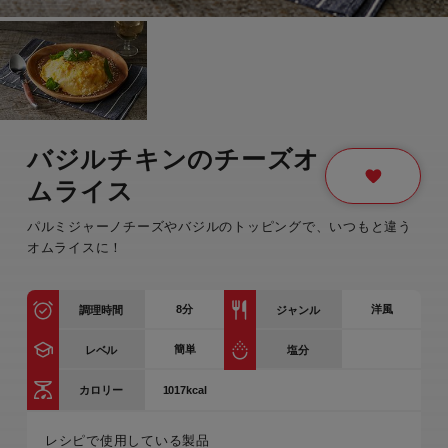
バジルチキンのチーズオ
ムライス
パルミジャーノチーズやバジルのトッピングで、いつもと違う
オムライスに！
8
分
洋風
調理時間
ジャンル
簡単
レベル
塩分
1017kcal
カロリー
レシピで使用している製品