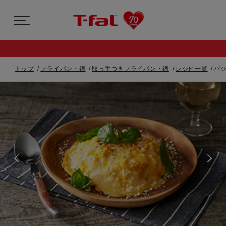
トップ
フライパン・鍋
取っ手つきフライパン・鍋
レシピ一覧
バ