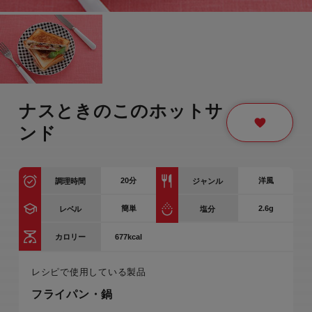
ナスときのこのホットサ
ンド
20
分
洋風
調理時間
ジャンル
簡単
2.6g
レベル
塩分
677kcal
カロリー
レシピで使用している製品
フライパン・鍋