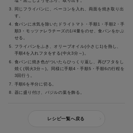
塩・黒こしょうをふり、取り出す。
同じフライパンに、ベーコンを入れ、両面を焼き取り出
す。
食パンに水気を除いたドライトマト・手順1・手順2・手
順3・モッツァレラチーズの1/4量をのせ、食パンをかぶ
せる。
フライパンをふき、オリーブオイル(小さじ1)を熱し、
手順4を入れフタをする(中火3分～)。
食パンに焼き色がついたらひっくり返し、再びフタをし
焼く(弱火3分～)。同様に手順4・手順5・手順6の行程を
3回行う。
手順6を半分に切る。
器に盛り付け、バジルの葉を飾る。
レシピ一覧へ戻る