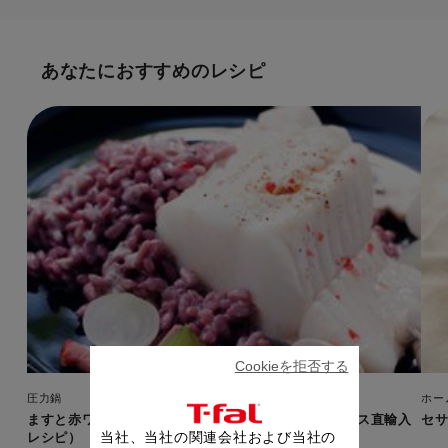
あなたにおすすめのレシピ
Cookieを拒否する
圧力鍋
ホー
ますと赤ワインリゾット、マテローテソース（フランス直輸入
セ
当社、当社の関連会社および当社の
レシピ）