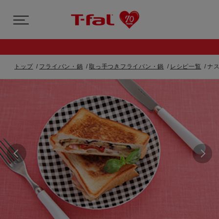
トップ
フライパン・鍋
取っ手つきフライパン・鍋
レシピ一覧
ナ