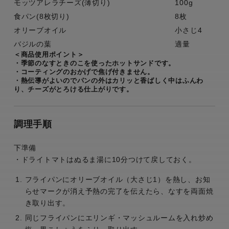
モッツアレラチーズ(薄切り)
100g
食パン(8枚切り)
8枚
オリーブオイル
小さじ4
バジルの葉
適量
＜商品使用ポイント＞
・季節のなすときのこを使ったホットサンドです。
・コーティングのおかげで焦げ付きません。
・熱伝導がよいのでパンの外はカリッと香ばしく中はふんわ
り、チーズがとろける仕上がりです。
調理手順
下準備
・ドライトマトはぬるま湯に10分つけて戻しておく。
フライパンにオリーブオイル（大さじ1）を熱し、お知
らせマークが消え予熱の完了を伝えたら、なすを両面焼
き取り出す。
同じフライパンにエリンギ・マッシュルームを入れ炒め