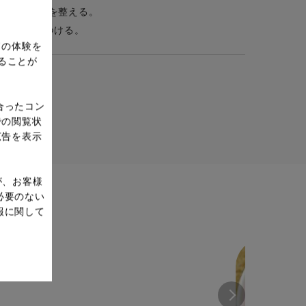
しょうで味を整える。
の器に盛りつける。
ドの体験を
ることが
合ったコン
での閲覧状
広告を表示
が、お客様
必要のない
報に関して