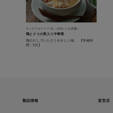
クックフォーミー 3L（210レシピ内蔵）
鶏とクコの実入り中華粥
鶏のだしでいただくやさしい味。 【準備時
間：5分】
製品情報
直営店