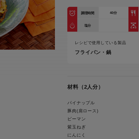
トル
カトラリー一覧
カトラリー
トースター一覧
トースタ
40
分
カスタマーハラスメント
調理時間
電気圧力鍋一覧
電気圧力
について
圧力鍋
塩分
炊飯器一覧
炊飯器
採用情報
生活家電一覧
生活家
・電気圧力鍋
レシピで使用している製品
すべての炊飯器一覧
すべての炊飯器
フライパン・鍋
すべての生活家電一覧
すべての
毛玉クリーナー一覧
毛玉クリ
アイロン・衣類スチーマー一覧
アイロン・衣類スチーマー
加湿器一覧
加湿器
すべてのアイロン・衣類スチーマー
すべてのアイロン・衣類スチーマー
一覧
材料（2人分）
衣類スチーマーアイロン兼用タイプ
終売製
衣類スチーマーアイロン兼用タイプ
(2way)
(2way)一覧
パイナップル
衣類スチーマー専用タイプ(1way)
衣類スチーマー専用タイプ(1way)一
豚肉(肩ロース)
覧
スチームアイロン
ピーマン
スチームアイロン一覧
紫玉ねぎ
にんにく