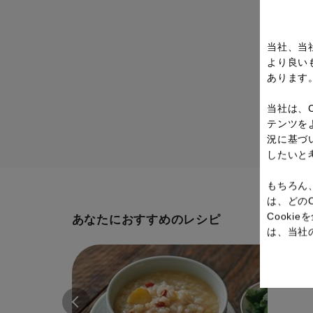
当社、当
より良い
あります
当社は、
テンツを
況に基づ
したいと
もちろん
は、どの
Cook
あなたにおすすめのレシピ
は、当社