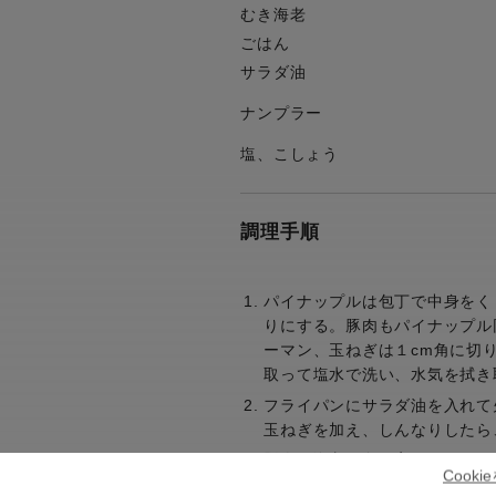
むき海老
ごはん
サラダ油
ナンプラー
塩、こしょう
調理手順
パイナップルは包丁で中身をくり
りにする。豚肉もパイナップル
ーマン、玉ねぎは１cm角に切
取って塩水で洗い、水気を拭き
フライパンにサラダ油を入れて
玉ねぎを加え、しんなりしたら
豚肉と海老の色が変わったらパ
Cook
を加えざっと混ぜ炒める。