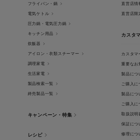
フライパン・鍋
直営店情
電気ケトル
直営店限
圧力鍋・電気圧力鍋
キッチン用品
カスタ
炊飯器
アイロン・衣類スチーマー
カスタマ
調理家電
重要なお
生活家電
製品につ
製品検索一覧
ご購入に
終売製品一覧
製品につ
ご購入に
取扱説明
キャンペーン・特集
保証につ
修理につ
レシピ