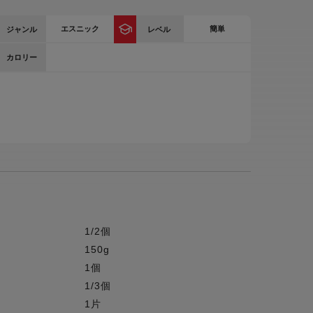
ー
エスニック
簡単
ジャンル
レベル
ピックアップ
鍋
カロリー
ランキング
電
アウトレット一覧
限定製品
生活家電
キャンペーン・特集
ーナー
品一覧
1/2個
150g
1個
1/3個
1片