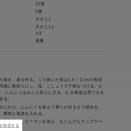
10尾
2膳
大さじ1
大さじ1と
1/2
適量
抜き、器を作る。くり抜いた実は1.5～２cmの角切
同様に角切りにし、塩、こしょうで下味をつける。ピ
り、にんにくはみじん切りにする。むき海老は背ワタを
取る。
火にかけ、にんにくを加えて香りが出るまで炒める。
、豚肉と海老を入れる。
イナップル、ピーマンを加え、なじんだらナンプラー
ieを拒否する