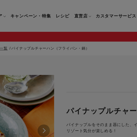
ア
キャンペーン・特集
レシピ
直営店
カスタマーサービス
一覧
パイナップルチャーハン（フライパン・鍋）
鍋
よくあるご質問
キッチン用品一覧
キッチン用品
企業情報トップ
直営店情報
お問い合わせ
調理家電一覧
調理家
パン・鍋
製品についてのよくあるご質問
すべてのキッチン用品一覧
すべてのキッチン用品
製品についてのお問い合わ
すべての調理家電一覧
すべての
ティファールについて
直営店限定製品一覧
イパン・鍋
ご購入についてのよくあるご質問
キッチンナイフ(包丁)一覧
キッチンナイフ(包丁)
ご購入についてのお問い合
コーヒーメーカー一覧
コーヒー
ティファールの歴史
フライパン・鍋
ティファール会員に関するよくある
マルチみじん切り器一覧
マルチみじん切り器
ミキサー・ブレンダー一
ミキサー
パイナップルチャ
ご質問
保存容器一覧
保存容器
ハンドブレンダー一覧
ハンドブ
CM・ブランド動画
パイナップルをそのまま器にした、
ドリンクウェア一覧
ドリンクウェア
フードプロセッサー一覧
フードプ
リゾート気分が楽しめる！
グループセブジャパン
キッチンツール一覧
キッチンツール
卓上IH調理器一覧
卓上IH