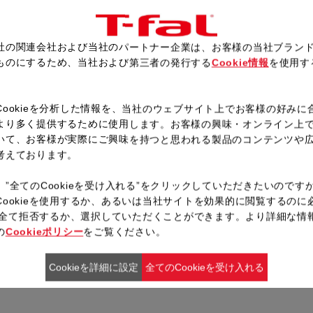
ごはんを加えよく炒め、塩、こ
手順1で用意したパイナップル
社の関連会社および当社のパートナー企業は、お客様の当社ブラン
ものにするため、当社および第三者の発行する
Cookie情報
を使用す
。
レシピ一覧へ戻る
Cookieを分析した情報を、当社のウェブサイト上でお客様の好みに
より多く提供するために使用します。お客様の興味・オンライン上
いて、お客様が実際にご興味を持つと思われる製品のコンテンツや
考えております。
、”全てのCookieを受け入れる”をクリックしていただきたいのです
Cookieを使用するか、あるいは当社サイトを効果的に閲覧するのに
ieを全て拒否するか、選択していただくことができます。より詳細な情
の
Cookieポリシー
をご覧ください。
Cookieを詳細に設定
全てのCookieを受け入れる