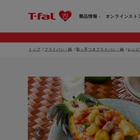
製品情報
オンラインスト
トップ
フライパン・鍋
取っ手つきフライパン・鍋
レシピ
フライパン・鍋一覧
カスタマーサービストップ
フライパン・
すべてのフライパン・鍋一覧
すべてのフライ
重要なお知らせ
取っ手つきフライパン・鍋一覧
取っ手つきフラ
取っ手のとれるフライパン・鍋一覧
取っ手のとれる
電気ケトル一覧
電気ケトル