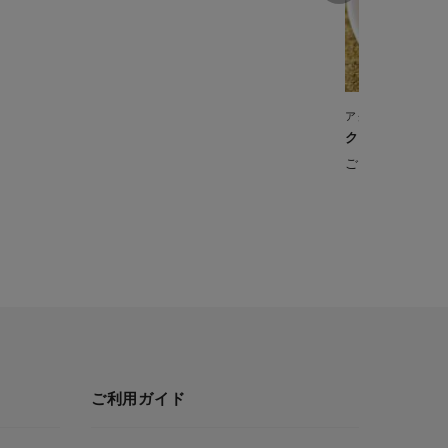
アクティフライ
クルミちりめん
ごはんの友やお
ご利用ガイド