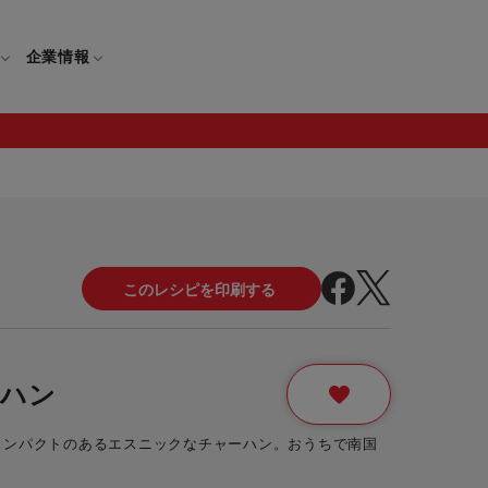
企業情報
電
ギフト
取扱説明書
保証について
せ
調理家電
ギフト・プレゼント特集
修理について
わせ
メーカー
ギフトラッピング対象製品一覧
覧
・ブレンダー
部品注文について
ーハン
レンダー
セール
インパクトのあるエスニックなチャーハン。おうちで南国
ロセッサー
セール対象製品一覧
調理器