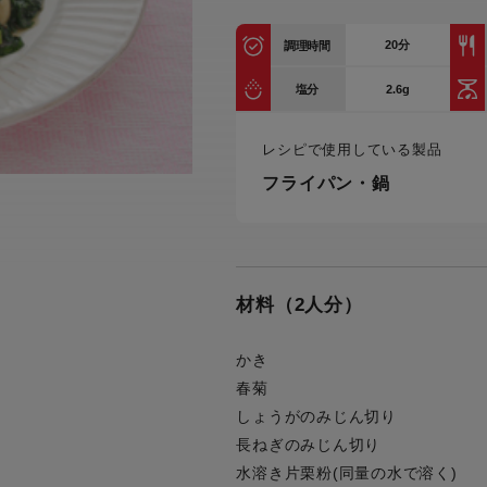
トル
カトラリー一覧
カトラリー
トースター一覧
トースタ
20
分
カスタマーハラスメント
調理時間
電気圧力鍋一覧
電気圧力
について
圧力鍋
2.6g
塩分
炊飯器一覧
炊飯器
採用情報
生活家電一覧
生活家
・電気圧力鍋
レシピで使用している製品
すべての炊飯器一覧
すべての炊飯器
フライパン・鍋
すべての生活家電一覧
すべての
毛玉クリーナー一覧
毛玉クリ
アイロン・衣類スチーマー一覧
アイロン・衣類スチーマー
加湿器一覧
加湿器
すべてのアイロン・衣類スチーマー
すべてのアイロン・衣類スチーマー
一覧
材料（2人分）
衣類スチーマーアイロン兼用タイプ
終売製
衣類スチーマーアイロン兼用タイプ
(2way)
(2way)一覧
かき
衣類スチーマー専用タイプ(1way)
衣類スチーマー専用タイプ(1way)一
春菊
覧
スチームアイロン
しょうがのみじん切り
スチームアイロン一覧
長ねぎのみじん切り
水溶き片栗粉(同量の水で溶く)