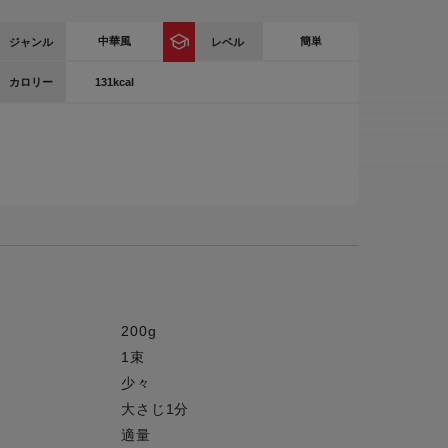
ー
中華風
簡単
ジャンル
レベル
ピックアップ
鍋
131kcal
カロリー
ランキング
電
アウトレット一覧
限定製品
生活家電
キャンペーン・特集
ーナー
品一覧
200g
1束
少々
大さじ1分
適量