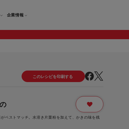
企業情報
電
ギフト
取扱説明書
保証について
せ
調理家電
ギフト・プレゼント特集
修理について
わせ
メーカー
ギフトラッピング対象製品一覧
覧
・ブレンダー
部品注文について
の
レンダー
セール
菊がベストマッチ。水溶き片栗粉を加えて、かきの味を残
ロセッサー
セール対象製品一覧
調理器