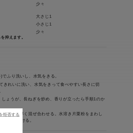
少々
大さじ1
小さじ1
少々
みを抑えます。
外)でふり洗いし、水気をきる。
てきれいに洗い、水気をきって食べやすい長さに切
。
、しょうが、長ねぎを炒め、香りが立ったら手順1のか
を加えて手早く混ぜ合わせる。水溶き片栗粉をまわし
ieを拒否する
で香りをつける。