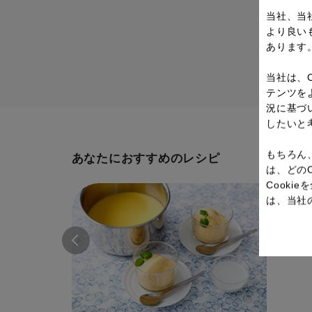
当社、当
より良い
あります
当社は、
テンツを
況に基づ
したいと
もちろん
あなたにおすすめのレシピ
は、どの
Cook
は、当社