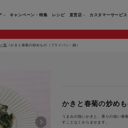
ア
キャンペーン・特集
レシピ
直営店
カスタマーサービス
一覧
かきと春菊の炒めもの（フライパン・鍋）
鍋
よくあるご質問
キッチン用品一覧
キッチン用品
企業情報トップ
直営店情報
お問い合わせ
調理家電一覧
調理家
パン・鍋
製品についてのよくあるご質問
すべてのキッチン用品一覧
すべてのキッチン用品
製品についてのお問い合わ
すべての調理家電一覧
すべての
ティファールについて
直営店限定製品一覧
イパン・鍋
ご購入についてのよくあるご質問
キッチンナイフ(包丁)一覧
キッチンナイフ(包丁)
ご購入についてのお問い合
コーヒーメーカー一覧
コーヒー
ティファールの歴史
フライパン・鍋
ティファール会員に関するよくある
マルチみじん切り器一覧
マルチみじん切り器
ミキサー・ブレンダー一
ミキサー
かきと春菊の炒めも
ご質問
保存容器一覧
保存容器
ハンドブレンダー一覧
ハンドブ
CM・ブランド動画
うまみの強いかきと、香りの強い春
ドリンクウェア一覧
ドリンクウェア
フードプロセッサー一覧
フードプ
すことなくからませます。
グループセブジャパン
キッチンツール一覧
キッチンツール
卓上IH調理器一覧
卓上IH