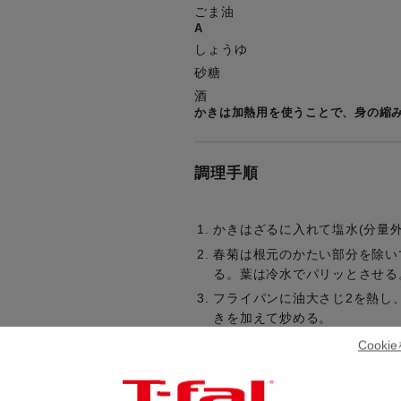
ごま油
A
しょうゆ
砂糖
酒
かきは加熱用を使うことで、身の縮
調理手順
かきはざるに入れて塩水(分量
春菊は根元のかたい部分を除い
る。葉は冷水でパリッとさせる
フライパンに油大さじ2を熱し
きを加えて炒める。
かきがふっくらとしたら【A】
Cook
入れてまとめ、仕上げにごま油