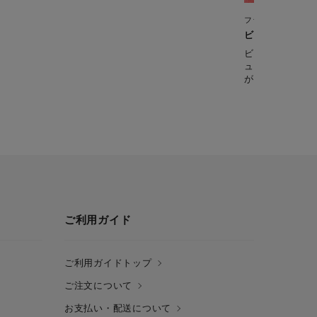
フライパン・鍋
ビーフストロガ
ビーフストロガ
ュー。本場では
が、手に入りや
ご利用ガイド
ご利用ガイドトップ
ご注文について
お支払い・配送について