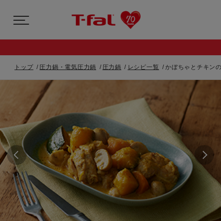
トップ
圧力鍋・電気圧力鍋
圧力鍋
レシピ一覧
かぼちゃとチキン