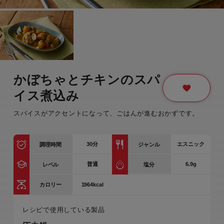
かぼちゃとチキンのスパ
イス煮込み
スパイスがアクセントになって、ごはんが進むおかずです。
30
分
エスニック
調理時間
ジャンル
普通
6.9g
レベル
塩分
1964kcal
カロリー
レシピで使用している製品