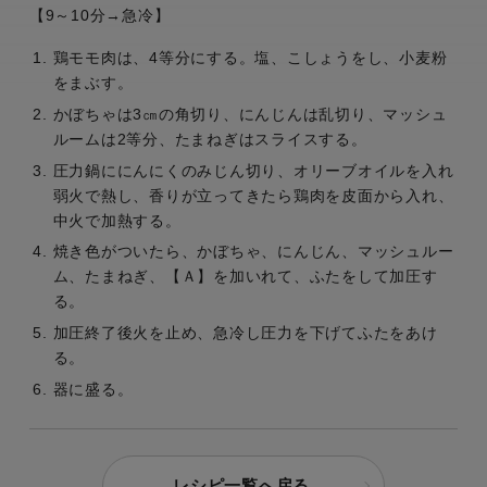
【9～10分→急冷】
鶏モモ肉は、4等分にする。塩、こしょうをし、小麦粉
をまぶす。
かぼちゃは3㎝の角切り、にんじんは乱切り、マッシュ
ルームは2等分、たまねぎはスライスする。
圧力鍋ににんにくのみじん切り、オリーブオイルを入れ
弱火で熱し、香りが立ってきたら鶏肉を皮面から入れ、
中火で加熱する。
焼き色がついたら、かぼちゃ、にんじん、マッシュルー
ム、たまねぎ、【Ａ】を加いれて、ふたをして加圧す
る。
加圧終了後火を止め、急冷し圧力を下げてふたをあけ
る。
器に盛る。
レシピ一覧へ戻る