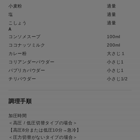
小麦粉
適量
塩
適量
こしょう
適量
A
コンソメスープ
100ml
ココナッツミルク
200ml
カレー粉
大さじ１
コリアンダーパウダー
小さじ1
パプリカパウダー
小さじ1
チリパウダー
小さじ1/2
調理手順
加圧時間
＜高圧 / 低圧切替タイプの場合＞
【高圧8分または低圧10分→急冷】
＜圧力切替がないタイプの場合＞