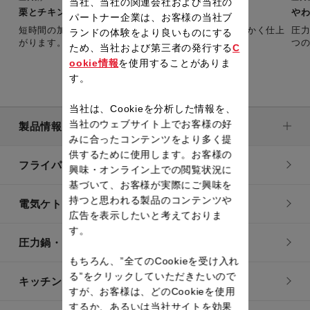
当社、当社の関連会社および当社の
栗とチキンのクリーム煮
や
パートナー企業は、お客様の当社ブ
短時間の加圧で、栗はほくほく、鶏肉はしっとり柔らかく仕上
圧
ランドの体験をより良いものにする
がります。コクのあるソースが栗に良く合います。
つ
ため、当社および第三者の発行する
C
ookie情報
を使用することがありま
す。
当社は、Cookieを分析した情報を、
当社のウェブサイト上でお客様の好
製品情報
みに合ったコンテンツをより多く提
供するために使用します。お客様の
フライパン・鍋
興味・オンライン上での閲覧状況に
基づいて、お客様が実際にご興味を
持つと思われる製品のコンテンツや
電気ケトル
広告を表示したいと考えておりま
す。
圧力鍋・電気圧力鍋
もちろん、”全てのCookieを受け入れ
る”をクリックしていただきたいので
キッチン用品
すが、お客様は、どのCookieを使用
するか、あるいは当社サイトを効果