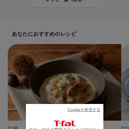
あなたにおすすめのレシピ
Cookieを拒否する
圧力鍋
圧力