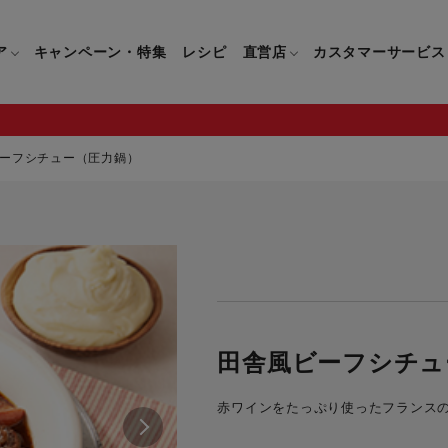
ア
キャンペーン・特集
レシピ
直営店
カスタマーサービス
ーフシチュー（圧力鍋）
鍋
よくあるご質問
キッチン用品一覧
キッチン用品
企業情報トップ
直営店情報
お問い合わせ
調理家電一覧
調理家
パン・鍋
製品についてのよくあるご質問
すべてのキッチン用品一覧
すべてのキッチン用品
製品についてのお問い合わ
すべての調理家電一覧
すべての
ティファールについて
直営店限定製品一覧
イパン・鍋
ご購入についてのよくあるご質問
キッチンナイフ(包丁)一覧
キッチンナイフ(包丁)
ご購入についてのお問い合
コーヒーメーカー一覧
コーヒー
ティファールの歴史
フライパン・鍋
ティファール会員に関するよくある
マルチみじん切り器一覧
マルチみじん切り器
ミキサー・ブレンダー一
ミキサー
田舎風ビーフシチュ
ご質問
保存容器一覧
保存容器
ハンドブレンダー一覧
ハンドブ
CM・ブランド動画
赤ワインをたっぷり使ったフランス
ドリンクウェア一覧
ドリンクウェア
フードプロセッサー一覧
フードプ
グループセブジャパン
キッチンツール一覧
キッチンツール
卓上IH調理器一覧
卓上IH