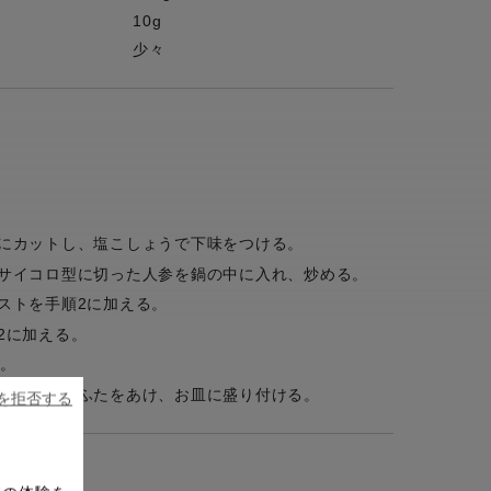
10g
少々
にカットし、塩こしょうで下味をつける。
サイコロ型に切った人参を鍋の中に入れ、炒める。
ストを手順2に加える。
2に加える。
る。
下がったらふたをあけ、お皿に盛り付ける。
ieを拒否する