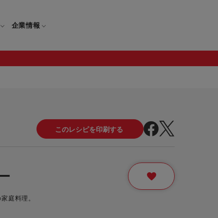
企業情報
電
ギフト
取扱説明書
保証について
せ
調理家電
ギフト・プレゼント特集
修理について
わせ
メーカー
ギフトラッピング対象製品一覧
覧
・ブレンダー
部品注文について
ー
レンダー
セール
の家庭料理。
ロセッサー
セール対象製品一覧
調理器