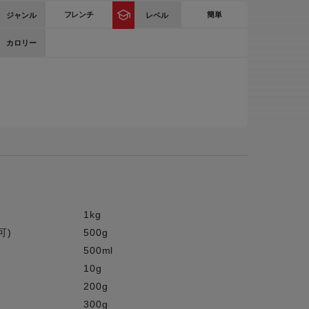
フレンチ
簡単
ジャンル
レベル
ー
ピックアップ
鍋
カロリー
ランキング
電
アウトレット一覧
限定製品
生活家電
キャンペーン・特集
ーナー
品一覧
1kg
可)
500g
500ml
10g
200g
300g