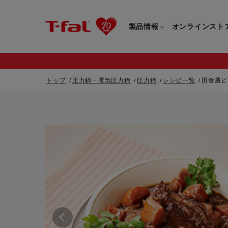
製品情報
オンラインスト
トップ
圧力鍋・電気圧力鍋
圧力鍋
レシピ一覧
田舎風ビ
フライパン・鍋一覧
カスタマーサービストップ
フライパン・
すべてのフライパン・鍋一覧
すべてのフライ
重要なお知らせ
取っ手つきフライパン・鍋一覧
取っ手つきフラ
取っ手のとれるフライパン・鍋一覧
取っ手のとれる
電気ケトル一覧
電気ケトル