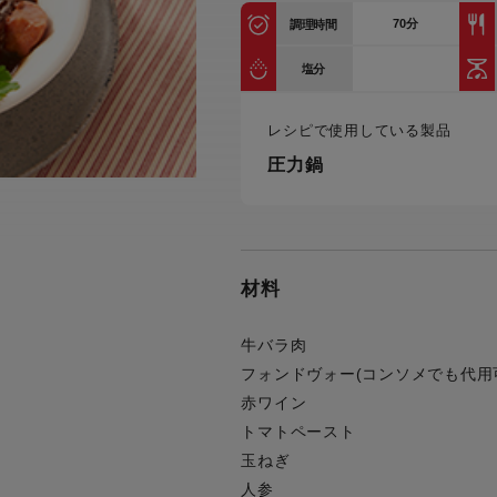
トル
70
分
調理時間
カトラリー一覧
カトラリー
トースター一覧
トースタ
カスタマーハラスメント
電気圧力鍋一覧
電気圧力
塩分
について
圧力鍋
炊飯器一覧
炊飯器
レシピで使用している製品
採用情報
生活家電一覧
生活家
・電気圧力鍋
すべての炊飯器一覧
すべての炊飯器
圧力鍋
すべての生活家電一覧
すべての
毛玉クリーナー一覧
毛玉クリ
アイロン・衣類スチーマー一覧
アイロン・衣類スチーマー
加湿器一覧
加湿器
材料
すべてのアイロン・衣類スチーマー
すべてのアイロン・衣類スチーマー
一覧
衣類スチーマーアイロン兼用タイプ
終売製
衣類スチーマーアイロン兼用タイプ
(2way)
牛バラ肉
(2way)一覧
フォンドヴォー(コンソメでも代用
衣類スチーマー専用タイプ(1way)
衣類スチーマー専用タイプ(1way)一
赤ワイン
覧
スチームアイロン
トマトペースト
スチームアイロン一覧
玉ねぎ
人参