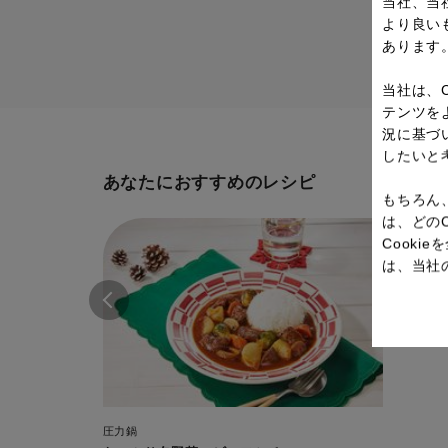
当社、当
より良い
あります
当社は、
テンツを
況に基づ
したいと
あなたにおすすめのレシピ
もちろん
は、どの
Cook
は、当社
圧力鍋