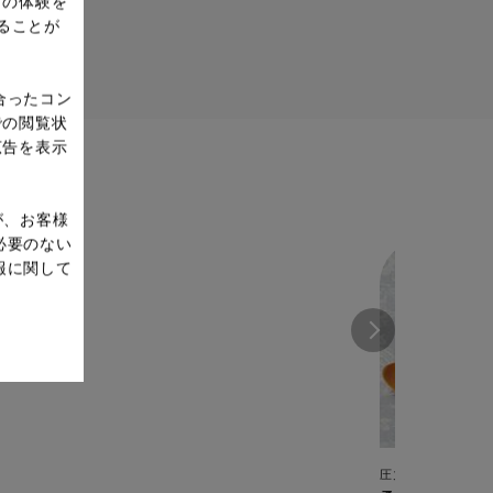
ドの体験を
ることが
合ったコン
での閲覧状
広告を表示
が、お客様
必要のない
報に関して
圧力鍋