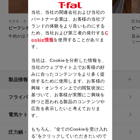
当社、当社の関連会社および当社の
パートナー企業は、お客様の当社ブ
ラクラ・クッカー プラス コンパクト
圧力
ランドの体験をより良いものにする
ビーフシチュー
ビ
ため、当社および第三者の発行する
C
牛肉がほろりと柔らか！
旨
ookie情報
を使用することがありま
ソ
す。
当社は、Cookieを分析した情報を、
当社のウェブサイト上でお客様の好
みに合ったコンテンツをより多く提
製品情報
供するために使用します。お客様の
興味・オンライン上での閲覧状況に
基づいて、お客様が実際にご興味を
フライパン・鍋
持つと思われる製品のコンテンツや
広告を表示したいと考えておりま
電気ケトル
す。
もちろん、”全てのCookieを受け入れ
圧力鍋・電気圧力鍋
る”をクリックしていただきたいので