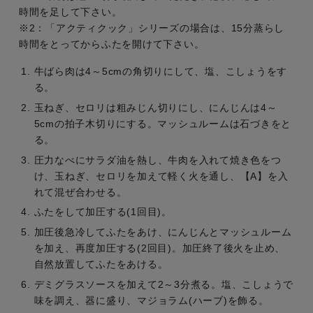
時間を足して下さい。
※2：「アクティクック」シリーズの場合は、15分蒸らし
時間をとってからふたを開けて下さい。
牛ばら肉は4～5cmの角切りにして、塩、こしょうをす
る。
玉ねぎ、セロリは粗みじん切りにし、にんじんは4～
5cmの拍子木切りにする。マッシュルームは石づきをと
る。
圧力なべにサラダ油を熱し、牛肉を入れて焼き色をつ
け、玉ねぎ、セロリを加えて軽く火を通し、【A】を入
れて混ぜ合わせる。
ふたをして加圧する(1回目)。
加圧後急冷してふたをあけ、にんじんとマッシュルーム
を加え、再度加圧する(2回目)。加圧終了後火を止め、
自然放置してふたをあける。
デミグラスソースを加えて2～3分煮る。塩、こしょうで
味を調え、器に盛り、マジョラム(ハーブ)を飾る。