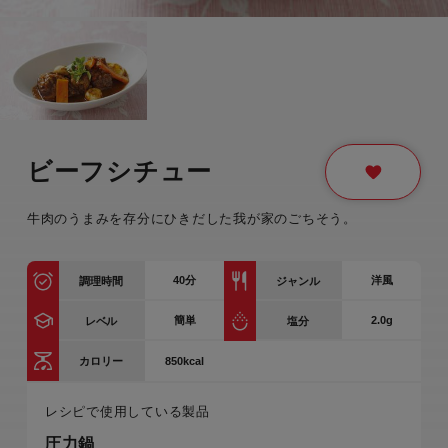
ビーフシチュー
牛肉のうまみを存分にひきだした我が家のごちそう。
40
分
洋風
調理時間
ジャンル
簡単
2.0g
レベル
塩分
850kcal
カロリー
レシピで使用している製品
圧力鍋