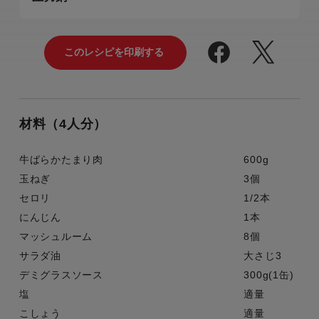
材料（4人分）
牛ばらかたまり肉
600g
玉ねぎ
3個
セロリ
1/2本
にんじん
1本
マッシュルーム
8個
サラダ油
大さじ3
デミグラスソース
300g(1缶)
塩
適量
こしょう
適量