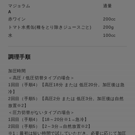
マジョラム
適量
A
赤ワイン
200cc
トマト水煮缶(種をとり除きジュースごと)
200g
水
100cc
調理手順
加圧時間
＜高圧 / 低圧切替タイプの場合＞
1回目（手順4）【高圧18分 または 低圧20分。加圧後は急
冷】
2回目（手順5）【高圧2分 または 低圧3分。加圧後は自然
放置※2】
＜圧力切替がないタイプの場合＞
1回目（手順4）【18～20分※1→急冷】
2回目（手順5）【2～3分→自然放置※2】
※1：最初は短い時間で試していただき、必要に応じて加圧