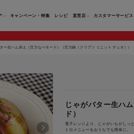
ア
キャンペーン・特集
レシピ
直営店
カスタマーサービス
ター生ハム添え（圧力なべモード）（圧力鍋（クリプソ ミニット デュオ））
鍋
よくあるご質問
キッチン用品一覧
キッチン用品
企業情報トップ
直営店情報
お問い合わせ
調理家電一覧
調理家
パン・鍋
製品についてのよくあるご質問
すべてのキッチン用品一覧
すべてのキッチン用品
製品についてのお問い合わ
すべての調理家電一覧
すべての
ティファールについて
直営店限定製品一覧
イパン・鍋
ご購入についてのよくあるご質問
キッチンナイフ(包丁)一覧
キッチンナイフ(包丁)
ご購入についてのお問い合
コーヒーメーカー一覧
コーヒー
ティファールの歴史
じゃがバター生ハム
フライパン・鍋
ティファール会員に関するよくある
マルチみじん切り器一覧
マルチみじん切り器
ミキサー・ブレンダー一
ミキサー
ご質問
ド）
保存容器一覧
保存容器
ハンドブレンダー一覧
ハンドブ
CM・ブランド動画
ドリンクウェア一覧
ドリンクウェア
フードプロセッサー一覧
フードプ
電子レンジより、じゃがいもがしっ
トロメニューをおうちでも簡単に。
グループセブジャパン
キッチンツール一覧
キッチンツール
卓上IH調理器一覧
卓上IH