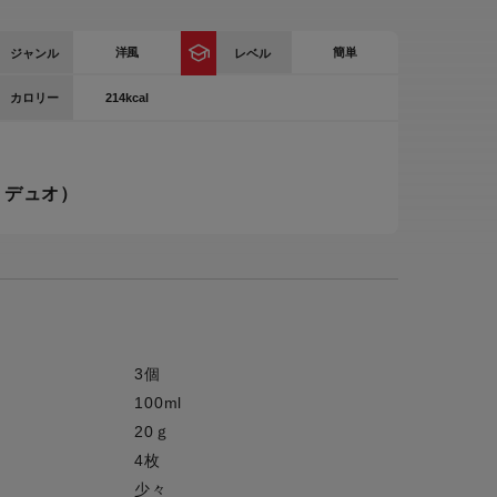
ー
洋風
簡単
ジャンル
ピックアップ
レベル
鍋
214kcal
カロリー
ランキング
電
アウトレット一覧
限定製品
 デュオ）
生活家電
キャンペーン・特集
ーナー
品一覧
3個
100ml
20ｇ
4枚
少々