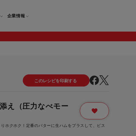
企業情報
電
ギフト
取扱説明書
保証について
せ
調理家電
ギフト・プレゼント特集
修理について
わせ
メーカー
ギフトラッピング対象製品一覧
添え（圧力なべモー
覧
・ブレンダー
部品注文について
レンダー
セール
ロセッサー
とりホクホク！定番のバターに生ハムをプラスして、ビス
セール対象製品一覧
調理器