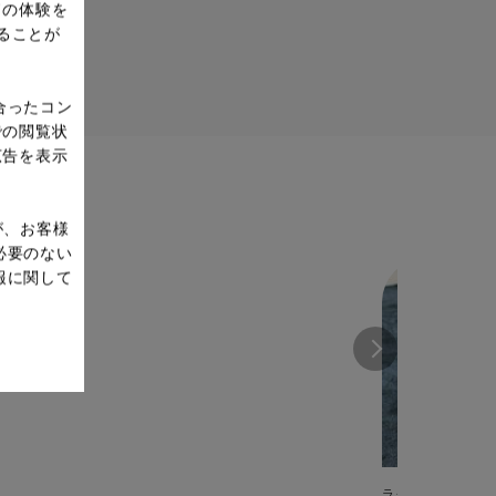
ドの体験を
ることが
合ったコン
での閲覧状
広告を表示
が、お客様
必要のない
報に関して
ラクラ・クッカー 