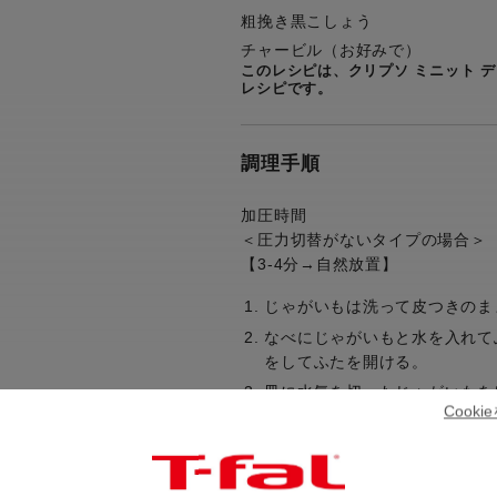
粗挽き黒こしょう
チャービル（お好みで）
このレシピは、クリプソ ミニット 
レシピです。
調理手順
加圧時間
＜圧力切替がないタイプの場合＞
【3-4分→自然放置】
じゃがいもは洗って皮つきのま
なべにじゃがいもと水を入れて
をしてふたを開ける。
皿に水気を切ったじゃがいもを
Cook
をふり、生ハムと粗挽き黒こし