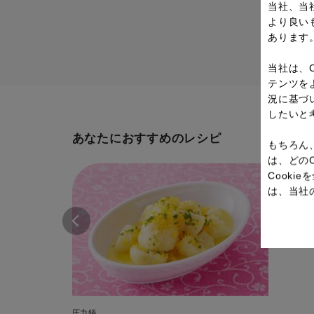
当社、当
より良い
あります
当社は、
テンツを
況に基づ
したいと
あなたにおすすめのレシピ
もちろん
は、どの
Cook
は、当社
圧力鍋