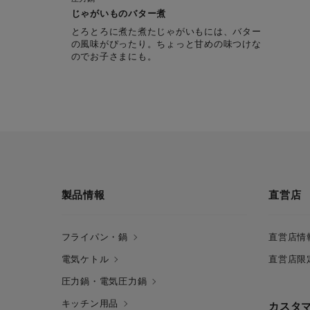
じゃがいものバター煮
とろとろに煮た煮たじゃがいもには、バター
の風味がぴったり。ちょっと甘めの味つけな
のでお子さまにも。
製品情報
直営店
フライパン・鍋
直営店情
電気ケトル
直営店限
圧力鍋・電気圧力鍋
キッチン用品
カスタ