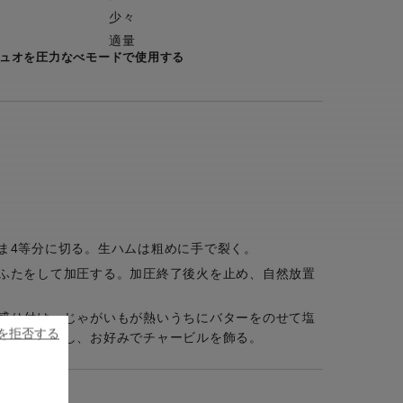
少々
適量
デュオを圧力なべモードで使用する
ま4等分に切る。生ハムは粗めに手で裂く。
ふたをして加圧する。加圧終了後火を止め、自然放置
盛り付け、じゃがいもが熱いうちにバターをのせて塩
ieを拒否する
ょうをちらし、お好みでチャービルを飾る。