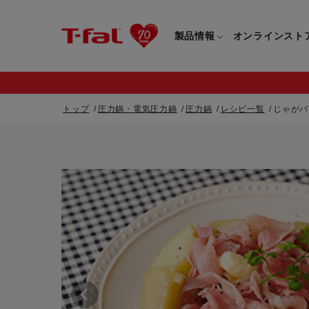
製品情報
オンラインスト
トップ
圧力鍋・電気圧力鍋
圧力鍋
レシピ一覧
じゃがバ
フライパン・鍋一覧
カスタマーサービストップ
フライパン・
すべてのフライパン・鍋一覧
すべてのフライ
重要なお知らせ
取っ手つきフライパン・鍋一覧
取っ手つきフラ
取っ手のとれるフライパン・鍋一覧
取っ手のとれる
電気ケトル一覧
電気ケトル