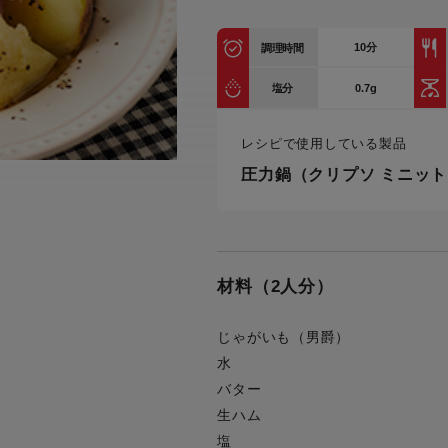
トル
カトラリー一覧
カトラリー
トースター一覧
トースタ
カスタマーハラスメント
10
分
調理時間
電気圧力鍋一覧
電気圧力
について
圧力鍋
0.7g
塩分
炊飯器一覧
炊飯器
採用情報
生活家電一覧
生活家
・電気圧力鍋
すべての炊飯器一覧
すべての炊飯器
レシピで使用している製品
圧力鍋（クリプソ ミニット
すべての生活家電一覧
すべての
毛玉クリーナー一覧
毛玉クリ
アイロン・衣類スチーマー一覧
アイロン・衣類スチーマー
加湿器一覧
加湿器
すべてのアイロン・衣類スチーマー
すべてのアイロン・衣類スチーマー
一覧
材料（2人分）
衣類スチーマーアイロン兼用タイプ
終売製
衣類スチーマーアイロン兼用タイプ
(2way)
(2way)一覧
じゃがいも（男爵）
衣類スチーマー専用タイプ(1way)
衣類スチーマー専用タイプ(1way)一
水
覧
スチームアイロン
バター
スチームアイロン一覧
生ハム
塩