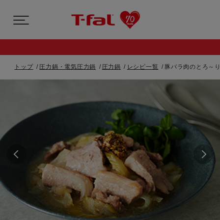
トップ
圧力鍋・電気圧力鍋
圧力鍋
レシピ一覧
豚バラ肉のとろ～り