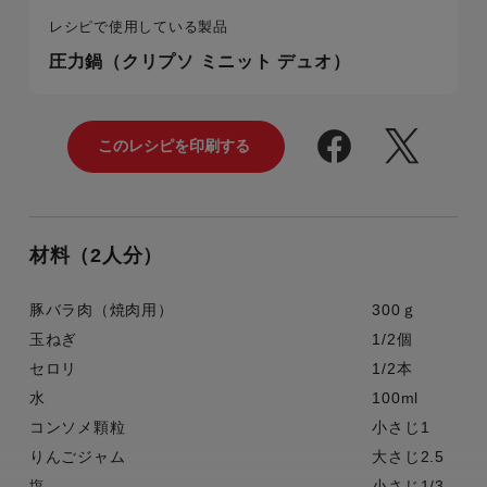
レシピで使用している製品
圧力鍋（クリプソ ミニット デュオ）
材料（2人分）
豚バラ肉（焼肉用）
300ｇ
玉ねぎ
1/2個
セロリ
1/2本
水
100ml
コンソメ顆粒
小さじ1
りんごジャム
大さじ2.5
塩
小さじ1/3