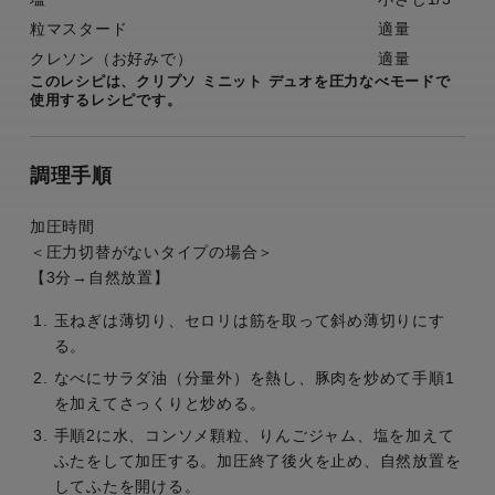
粒マスタード
適量
クレソン（お好みで）
適量
このレシピは、クリプソ ミニット デュオを圧力なべモードで
使用するレシピです。
調理手順
加圧時間
＜圧力切替がないタイプの場合＞
【3分→自然放置】
玉ねぎは薄切り、セロリは筋を取って斜め薄切りにす
る。
なべにサラダ油（分量外）を熱し、豚肉を炒めて手順1
を加えてさっくりと炒める。
手順2に水、コンソメ顆粒、りんごジャム、塩を加えて
ふたをして加圧する。加圧終了後火を止め、自然放置を
してふたを開ける。