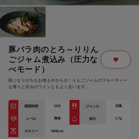
豚バラ肉のとろ～りりん
ごジャム煮込み（圧力な
べモード）
固くなりがちなお肉もやわらか！りんごジャムのフルーティー
な香りと甘みがワインともよく合います。
15
分
洋風
調理時間
ジャンル
簡単
1.7g
レベル
塩分
684kcal
カロリー