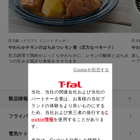
圧力鍋（クリプソ ミニット デュオ）
圧力
やわらかチキンのはちみつレモン煮（圧力なべモード）
や
圧力調理で鶏肉がふっくらやわらかに。レモンの酸味とはちみ
蒸
つの甘みが混ざり食欲をそそります。
ー
Cookieを拒否する
当社、当社の関連会社および当社の
製品情報
パートナー企業は、お客様の当社ブ
ランドの体験をより良いものにする
ため、当社および第三者の発行する
C
フライパン・鍋
ookie情報
を使用することがありま
す。
電気ケトル
当社は、Cookieを分析した情報を、