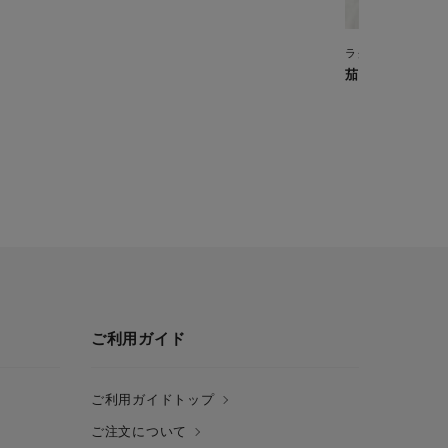
ラクラ・クッカー 旨
茄子の煮びたし
ご利用ガイド
ご利用ガイドトップ
ご注文について