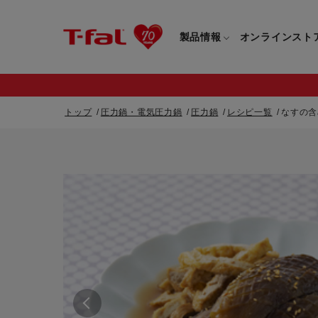
製品情報
オンラインスト
トップ
圧力鍋・電気圧力鍋
圧力鍋
レシピ一覧
なすの含
フライパン・鍋一覧
カスタマーサービストップ
フライパン・
すべてのフライパン・鍋一覧
すべてのフライ
重要なお知らせ
取っ手つきフライパン・鍋一覧
取っ手つきフラ
取っ手のとれるフライパン・鍋一覧
取っ手のとれる
電気ケトル一覧
電気ケトル