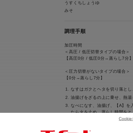
うすくちしょうゆ
みそ
調理手順
加圧時間
＜高圧 / 低圧切替タイプの場合＞
【高圧0分 / 低圧0分→蒸らし7分
＜圧力切替がないタイプの場合＞
【0分→蒸らし7分】
なすはガクとヘタを切り落とし
油揚げをざるの上に乗せ、熱湯
なべになす、油揚げ、【A】を
たら火を止め、蒸らし時間をと
Cook
圧力が完全に下がってからふた
器に盛り、ごまをふる。