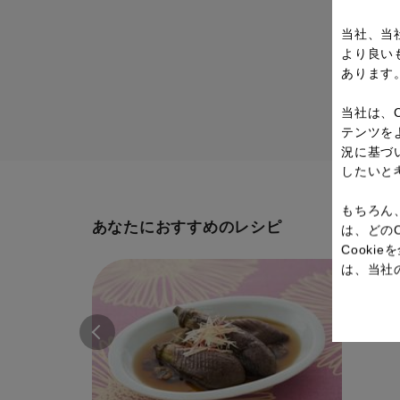
当社、当
より良い
あります
当社は、
テンツを
況に基づ
したいと
もちろん
あなたにおすすめのレシピ
は、どの
Cook
は、当社