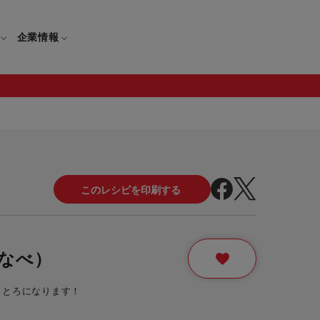
企業情報
電
ギフト
取扱説明書
保証について
せ
調理家電
ギフト・プレゼント特集
修理について
わせ
メーカー
ギフトラッピング対象製品一覧
覧
・ブレンダー
部品注文について
なべ）
レンダー
セール
ろとろになります！
ロセッサー
セール対象製品一覧
調理器