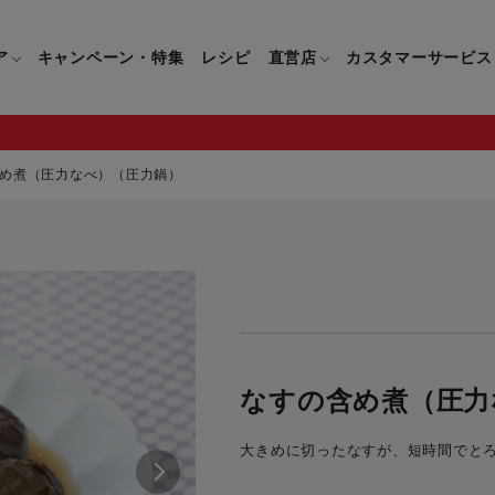
ア
キャンペーン・特集
レシピ
直営店
カスタマーサービス
め煮（圧力なべ）（圧力鍋）
鍋
よくあるご質問
キッチン用品一覧
キッチン用品
企業情報トップ
直営店情報
お問い合わせ
調理家電一覧
調理家
パン・鍋
製品についてのよくあるご質問
すべてのキッチン用品一覧
すべてのキッチン用品
製品についてのお問い合わ
すべての調理家電一覧
すべての
ティファールについて
直営店限定製品一覧
イパン・鍋
ご購入についてのよくあるご質問
キッチンナイフ(包丁)一覧
キッチンナイフ(包丁)
ご購入についてのお問い合
コーヒーメーカー一覧
コーヒー
ティファールの歴史
フライパン・鍋
ティファール会員に関するよくある
マルチみじん切り器一覧
マルチみじん切り器
ミキサー・ブレンダー一
ミキサー
なすの含め煮（圧力
ご質問
保存容器一覧
保存容器
ハンドブレンダー一覧
ハンドブ
CM・ブランド動画
大きめに切ったなすが、短時間でと
ドリンクウェア一覧
ドリンクウェア
フードプロセッサー一覧
フードプ
グループセブジャパン
キッチンツール一覧
キッチンツール
卓上IH調理器一覧
卓上IH