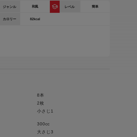
和風
簡単
ジャンル
レベル
ー
ピックアップ
鍋
82kcal
カロリー
ランキング
電
アウトレット一覧
限定製品
生活家電
キャンペーン・特集
ーナー
品一覧
8本
2枚
小さじ1
300cc
大さじ3