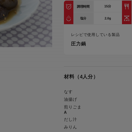
トル
15
分
調理時間
カトラリー一覧
カトラリー
トースター一覧
トースタ
カスタマーハラスメント
電気圧力鍋一覧
電気圧力
2.0g
塩分
について
圧力鍋
炊飯器一覧
炊飯器
レシピで使用している製品
採用情報
生活家電一覧
生活家
・電気圧力鍋
すべての炊飯器一覧
すべての炊飯器
圧力鍋
すべての生活家電一覧
すべての
毛玉クリーナー一覧
毛玉クリ
アイロン・衣類スチーマー一覧
アイロン・衣類スチーマー
加湿器一覧
加湿器
材料（4人分）
すべてのアイロン・衣類スチーマー
すべてのアイロン・衣類スチーマー
一覧
衣類スチーマーアイロン兼用タイプ
終売製
衣類スチーマーアイロン兼用タイプ
(2way)
なす
(2way)一覧
油揚げ
衣類スチーマー専用タイプ(1way)
衣類スチーマー専用タイプ(1way)一
煎りごま
覧
スチームアイロン
A
スチームアイロン一覧
だし汁
みりん