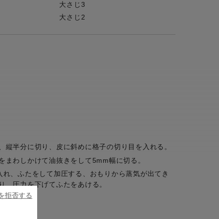
大さじ3
大さじ2
】
、縦半分に切り、皮に斜めに格子の切り目を入れる。
をまわしかけて油抜きをして5mm幅に切る。
入れ、ふたをして加圧する、おもりから蒸気が出てき
り、圧力を下げてふたをあける。
ieを拒否する
を開ける。