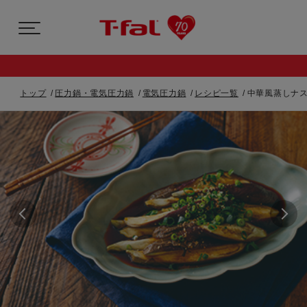
トップ
圧力鍋・電気圧力鍋
電気圧力鍋
レシピ一覧
中華風蒸しナス