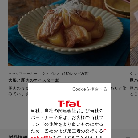
クックフォーミー エクスプレス（150レシピ内蔵）
クッ
大根と豚肉のオイスター煮
豚
豚肉のうま味とオイスターソースのコクが大根にじんわりと染
豚
Cookieを拒否する
みています。 【準備時間：10分】
当社、当社の関連会社および当社の
パートナー企業は、お客様の当社ブ
ランドの体験をより良いものにする
ため、当社および第三者の発行する
C
製品情報
ookie情報
を使用することがありま