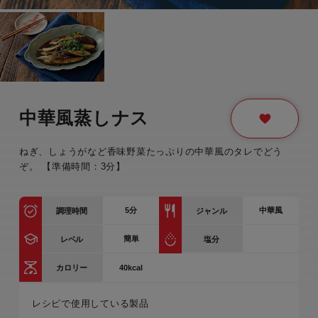
中華風蒸しナス
ねぎ、しょうがなど香味野菜たっぷりの中華風のタレでどう
ぞ。 【準備時間：3分】
5
分
中華風
調理時間
ジャンル
簡単
レベル
塩分
40kcal
カロリー
レシピで使用している製品