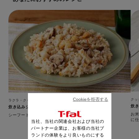
Cookieを拒否する
クッ
ラクラ・クッカー ミニ
炊
炊き込みシーフードピラフ
お
シーフードミックスで魚介の旨味が染み込んだピラフ
当社、当社の関連会社および当社の
パートナー企業は、お客様の当社ブ
ランドの体験をより良いものにする