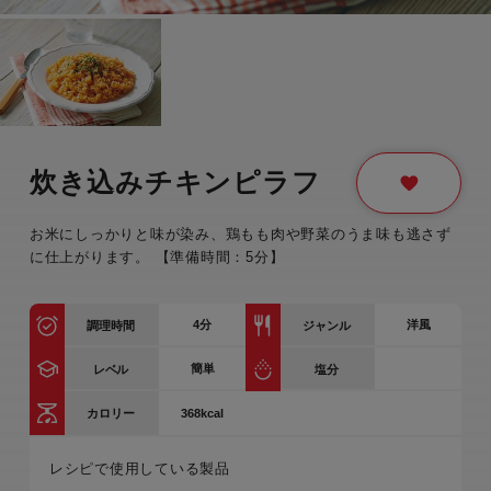
炊き込みチキンピラフ
お米にしっかりと味が染み、鶏もも肉や野菜のうま味も逃さず
に仕上がります。 【準備時間：5分】
4
分
洋風
調理時間
ジャンル
簡単
レベル
塩分
368kcal
カロリー
レシピで使用している製品