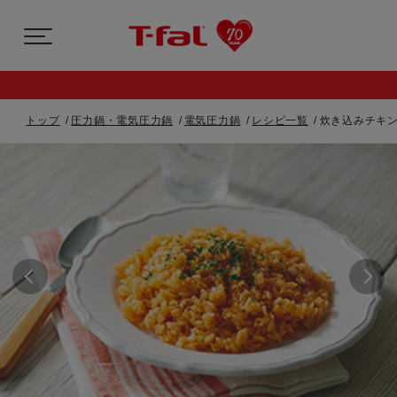
トップ
圧力鍋・電気圧力鍋
電気圧力鍋
レシピ一覧
炊き込みチキン