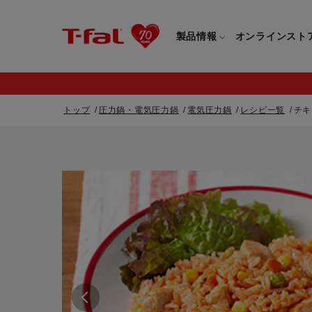
製品情報
オンラインスト
トップ
圧力鍋・電気圧力鍋
電気圧力鍋
レシピ一覧
チキ
フライパン・鍋一覧
カスタマーサービストップ
フライパン・
すべてのフライパン・鍋一覧
すべてのフライ
重要なお知らせ
取っ手つきフライパン・鍋一覧
取っ手つきフラ
取っ手のとれるフライパン・鍋一覧
取っ手のとれる
電気ケトル一覧
電気ケトル