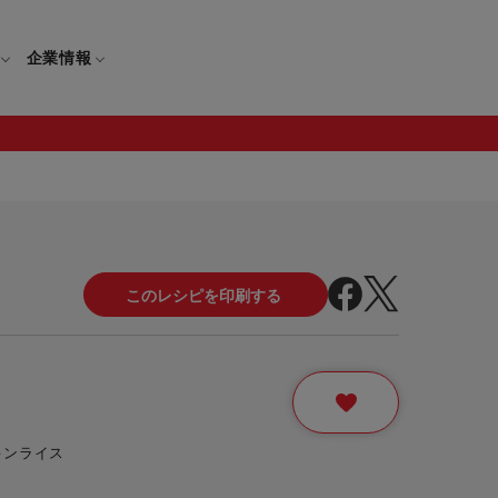
企業情報
電
ギフト
取扱説明書
保証について
せ
調理家電
ギフト・プレゼント特集
修理について
わせ
メーカー
ギフトラッピング対象製品一覧
覧
・ブレンダー
部品注文について
レンダー
セール
キンライス
ロセッサー
セール対象製品一覧
調理器