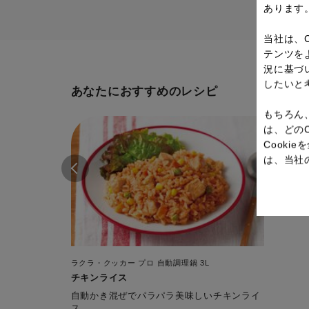
あります
当社は、
テンツを
況に基づ
したいと
あなたにおすすめのレシピ
もちろん
は、どの
Cook
は、当社
ラクラ・クッカー プロ 自動調理鍋 3L
チキンライス
自動かき混ぜでパラパラ美味しいチキンライ
ス。