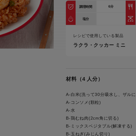
トル
6
分
調理時間
カトラリー一覧
カトラリー
トースター一覧
トースタ
カスタマーハラスメント
電気圧力鍋一覧
電気圧力
塩分
について
圧力鍋
炊飯器一覧
炊飯器
レシピで使用している製品
採用情報
生活家電一覧
生活家
・電気圧力鍋
すべての炊飯器一覧
すべての炊飯器
ラクラ・クッカー ミニ
すべての生活家電一覧
すべての
毛玉クリーナー一覧
毛玉クリ
アイロン・衣類スチーマー一覧
アイロン・衣類スチーマー
加湿器一覧
加湿器
材料（4 人分）
すべてのアイロン・衣類スチーマー
すべてのアイロン・衣類スチーマー
一覧
衣類スチーマーアイロン兼用タイプ
終売製
衣類スチーマーアイロン兼用タイプ
(2way)
A-白米(洗って30分吸水し、ザルに
(2way)一覧
A-コンソメ(顆粒)
衣類スチーマー専用タイプ(1way)
衣類スチーマー専用タイプ(1way)一
A-水
覧
スチームアイロン
B-鶏むね肉(2cm角に切る)
スチームアイロン一覧
B-ミックスベジタブル(解凍する)
B-玉ねぎ(みじん切り)