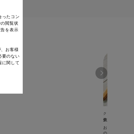
合ったコン
での閲覧状
広告を表示
が、お客様
必要のない
報に関して
クックフォーミー 3
炊き込みチキン
お米にしっかり
のうま味も逃さずに