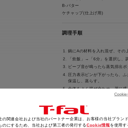
B-バター
ケチャップ(仕上げ用)
調理手順
鍋にAの材料を入れ混ぜ、その
「炊飯」→「6分」を選択し、
ビープ音が鳴ったら蒸気排出ボ
圧力表示ピンが下がったら、ふ
保温し、蒸らす。
全体をよく混ぜ合わせ、器に盛
Cook
レシピ一覧へ戻る
社の関連会社および当社のパートナー企業は、お客様の当社ブラン
ものにするため、当社および第三者の発行する
Cookie情報
を使用す