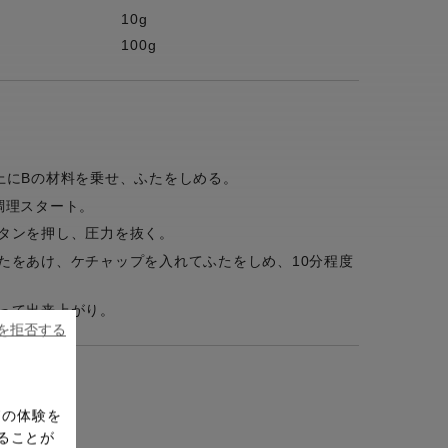
10g
100g
上にBの材料を乗せ、ふたをしめる。
調理スタート。
タンを押し、圧力を抜く。
たをあけ、ケチャップを入れてふたをしめ、10分程度
って出来上がり。
ieを拒否する
ドの体験を
ることが