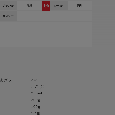
洋風
簡単
ジャンル
レベル
ー
ピックアップ
鍋
カロリー
ランキング
電
アウトレット一覧
限定製品
生活家電
キャンペーン・特集
ーナー
品一覧
あげる)
2合
小さじ2
250ml
200g
100g
1/4個