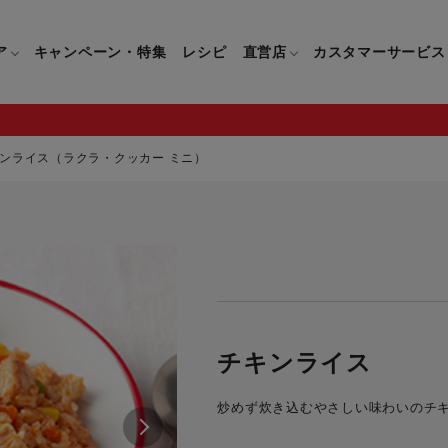
ア
キャンペーン・特集
レシピ
直営店
カスタマーサービス
ンライス（ラクラ・クッカー ミニ）
鍋
よくあるご質問
キッチン用品一覧
キッチン用品
企業情報トップ
直営店情報
お問い合わせ
調理家電一覧
調理家
パン・鍋
製品についてのよくあるご質問
すべてのキッチン用品一覧
すべてのキッチン用品
製品についてのお問い合わ
すべての調理家電一覧
すべての
ティファールについて
直営店限定製品一覧
イパン・鍋
ご購入についてのよくあるご質問
キッチンナイフ(包丁)一覧
キッチンナイフ(包丁)
ご購入についてのお問い合
コーヒーメーカー一覧
コーヒー
ティファールの歴史
フライパン・鍋
ティファール会員に関するよくある
マルチみじん切り器一覧
マルチみじん切り器
ミキサー・ブレンダー一
ミキサー
チキンライス
ご質問
保存容器一覧
保存容器
ハンドブレンダー一覧
ハンドブ
CM・ブランド動画
炒めず炊き込むやさしい味わいのチ
ドリンクウェア一覧
ドリンクウェア
フードプロセッサー一覧
フードプ
グループセブジャパン
キッチンツール一覧
キッチンツール
卓上IH調理器一覧
卓上IH