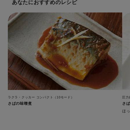
あなたにおすすめのレシピ
ラクラ・クッカー コンパクト（10モード）
圧力
さばの味噌煮
さ
ほ