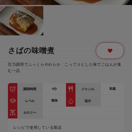
さばの味噌煮
圧力調理でふっくらやわらか こってりとした味でごはんが進
む一品
4
分
和風
調理時間
ジャンル
簡単
レベル
塩分
カロリー
レシピで使用している製品