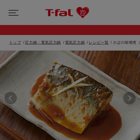
トップ
圧力鍋・電気圧力鍋
電気圧力鍋
レシピ一覧
さばの味噌煮（