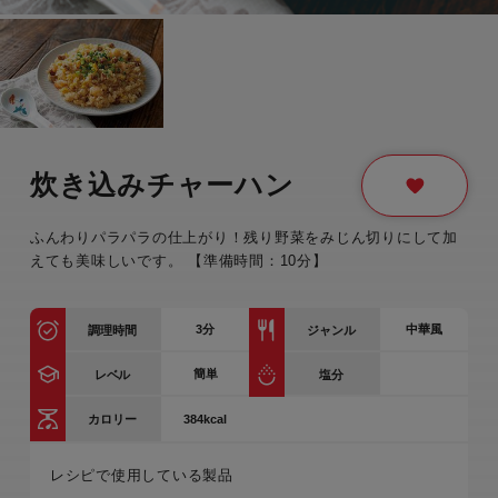
炊き込みチャーハン
ふんわりパラパラの仕上がり！残り野菜をみじん切りにして加
えても美味しいです。 【準備時間：10分】
3
分
中華風
調理時間
ジャンル
簡単
レベル
塩分
384kcal
カロリー
レシピで使用している製品