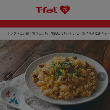
トップ
圧力鍋・電気圧力鍋
電気圧力鍋
レシピ一覧
炊き込みチャー