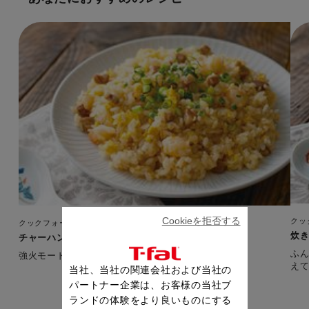
Cookieを拒否する
クッ
クックフォーミー 6L（250レシピ内蔵）
炊
チャーハン
ふ
強火モードを使えば、ふんわりパラパラの仕上がり！
当社、当社の関連会社および当社の
パートナー企業は、お客様の当社ブ
ランドの体験をより良いものにする