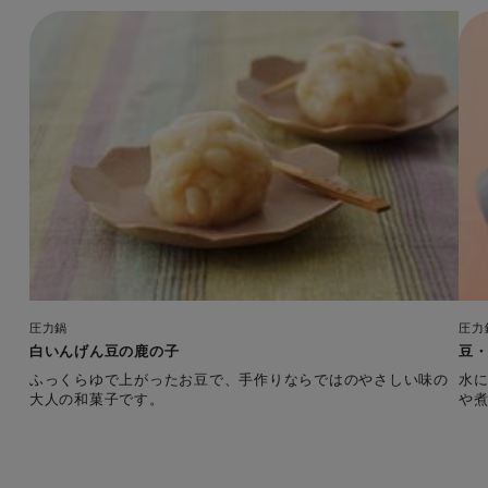
圧力鍋
圧力
白いんげん豆の鹿の子
豆
ふっくらゆで上がったお豆で、手作りならではのやさしい味の
水
大人の和菓子です。
や