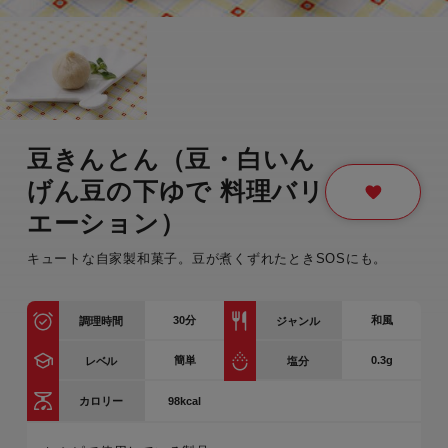
豆きんとん（豆・白いん
げん豆の下ゆで 料理バリ
エーション）
キュートな自家製和菓子。豆が煮くずれたときSOSにも。
30
分
和風
調理時間
ジャンル
簡単
0.3g
レベル
塩分
98kcal
カロリー