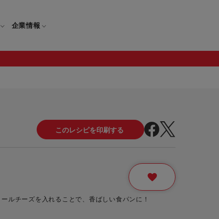
企業情報
電
ギフト
取扱説明書
保証について
せ
調理家電
ギフト・プレゼント特集
修理について
わせ
メーカー
ギフトラッピング対象製品一覧
覧
・ブレンダー
部品注文について
レンダー
セール
タールチーズを入れることで、香ばしい食パンに！
ロセッサー
セール対象製品一覧
調理器