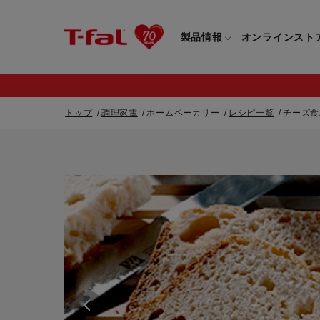
製品情報
オンラインスト
トップ
調理家電
ホームベーカリー
レシピ一覧
チーズ食
フライパン・鍋一覧
カスタマーサービストップ
フライパン・
すべてのフライパン・鍋一覧
すべてのフライ
重要なお知らせ
取っ手つきフライパン・鍋一覧
取っ手つきフラ
取っ手のとれるフライパン・鍋一覧
取っ手のとれる
電気ケトル一覧
電気ケトル