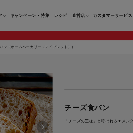
ア
キャンペーン・特集
レシピ
直営店
カスタマーサービス
パン（ホームベーカリー（マイブレッド））
鍋
よくあるご質問
キッチン用品一覧
キッチン用品
企業情報トップ
直営店情報
お問い合わせ
調理家電一覧
調理家
パン・鍋
製品についてのよくあるご質問
すべてのキッチン用品一覧
すべてのキッチン用品
製品についてのお問い合わ
すべての調理家電一覧
すべての
ティファールについて
直営店限定製品一覧
イパン・鍋
ご購入についてのよくあるご質問
キッチンナイフ(包丁)一覧
キッチンナイフ(包丁)
ご購入についてのお問い合
コーヒーメーカー一覧
コーヒー
ティファールの歴史
フライパン・鍋
ティファール会員に関するよくある
マルチみじん切り器一覧
マルチみじん切り器
ミキサー・ブレンダー一
ミキサー
チーズ食パン
ご質問
保存容器一覧
保存容器
ハンドブレンダー一覧
ハンドブ
CM・ブランド動画
「チーズの王様」と呼ばれるエメン
ドリンクウェア一覧
ドリンクウェア
フードプロセッサー一覧
フードプ
グループセブジャパン
キッチンツール一覧
キッチンツール
卓上IH調理器一覧
卓上IH