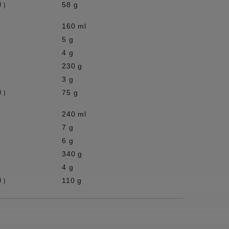
り）
58 g
160 ml
5 g
4 g
230 g
3 g
り）
75 g
240 ml
7 g
6 g
340 g
4 g
り）
110 g