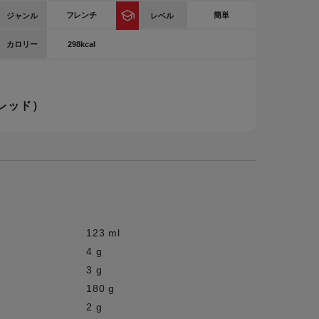
フレンチ
簡単
ジャンル
レベル
ー
ピックアップ
鍋
298kcal
カロリー
ランキング
電
アウトレット一覧
レッド）
限定製品
生活家電
キャンペーン・特集
ーナー
品一覧
123 ml
4 g
3 g
180 g
2 g