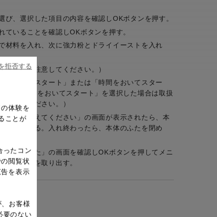
選び、選択した項目の内容を確認しOKボタンを押す。
れていることを確認しOKボタンを押す。
で材料を入れ、次に強力粉とドライイーストを入れ
ieを拒否する
ないように注意してください。）
。「すぐにスタート」または「時間をおいてスター
す。（「時間をおいてスタート」を選択した場合は取扱
設定してください。）
ドの体験を
チーズを加えてください」の画面が表示されたら、本
ることが
ーズを入れる。入れ終わったら、本体のふたを閉め
合ったコン
完了しました」の画面を確認しOKボタンを押してメニ
での閲覧状
ずしてパンを取り出す。
広告を表示
が、お客様
必要のない