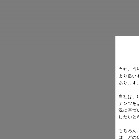
当社、当
より良い
あります
当社は、
テンツを
況に基づ
したいと
もちろん
は、どの