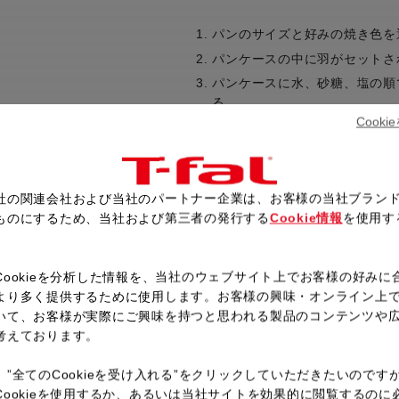
パンのサイズと好みの焼き色を
パンケースの中に羽がセットさ
パンケースに水、砂糖、塩の順
る。
Cook
（※ドライイーストと水が触れ
パンケースを本体にセットする
ト」を選択してOKボタンを押
説明書の指示に従い予約時間を
社の関連会社および当社のパートナー企業は、お客様の当社ブラン
ブザー音が鳴り「エメンタール
ものにするため、当社および第三者の発行する
Cookie情報
を使用す
体のふたを開けエメンタールチ
。
る。
Cookieを分析した情報を、当社のウェブサイト上でお客様の好みに
ブザー音が鳴ったら「レシピが
より多く提供するために使用します。お客様の興味・オンライン上
ューを終了し、パンケースをは
いて、お客様が実際にご興味を持つと思われる製品のコンテンツや
考えております。
、”全てのCookieを受け入れる”をクリックしていただきたいのです
レシピ一覧へ戻る
Cookieを使用するか、あるいは当社サイトを効果的に閲覧するのに