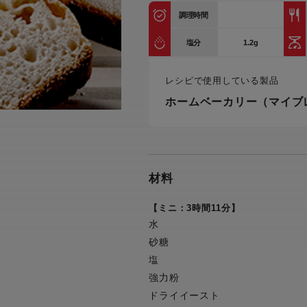
トル
調理時間
カトラリー一覧
カトラリー
トースター一覧
トースタ
カスタマーハラスメント
電気圧力鍋一覧
電気圧力
1.2g
塩分
について
圧力鍋
炊飯器一覧
炊飯器
レシピで使用している製品
採用情報
生活家電一覧
生活家
・電気圧力鍋
すべての炊飯器一覧
すべての炊飯器
ホームベーカリー（マイブ
すべての生活家電一覧
すべての
毛玉クリーナー一覧
毛玉クリ
アイロン・衣類スチーマー一覧
アイロン・衣類スチーマー
加湿器一覧
加湿器
材料
すべてのアイロン・衣類スチーマー
すべてのアイロン・衣類スチーマー
一覧
衣類スチーマーアイロン兼用タイプ
【ミニ：3時間11分】
終売製
衣類スチーマーアイロン兼用タイプ
(2way)
(2way)一覧
水
衣類スチーマー専用タイプ(1way)
砂糖
衣類スチーマー専用タイプ(1way)一
覧
スチームアイロン
塩
スチームアイロン一覧
強力粉
ドライイースト