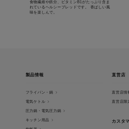
食物繊維や鉄分、ビタミンB1がたっぷり含ま
れているヘルシーブレッドです。 香ばしい風
味を楽しんで。
製品情報
直営店
フライパン・鍋
直営店情
電気ケトル
直営店限
圧力鍋・電気圧力鍋
キッチン用品
カスタ