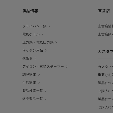
製品情報
直営店
フライパン・鍋
直営店情
電気ケトル
直営店限
圧力鍋・電気圧力鍋
キッチン用品
カスタ
炊飯器
アイロン・衣類スチーマー
カスタマ
調理家電
重要なお
生活家電
製品につ
製品検索一覧
ご購入に
終売製品一覧
製品につ
ご購入に