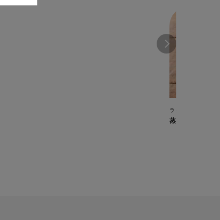
ラクラ・クッカー 旨
蒸し白身魚のア