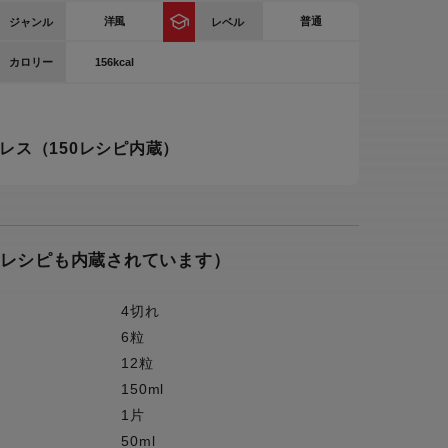
洋風
普通
ジャンル
レベル
ー
ピックアップ
鍋
156kcal
カロリー
ランキング
電
アウトレット一覧
レス（150レシピ内蔵）
限定製品
生活家電
キャンペーン・特集
ーナー
のレシピも内蔵されています）
品一覧
4切れ
6粒
12粒
150ml
1片
50ml