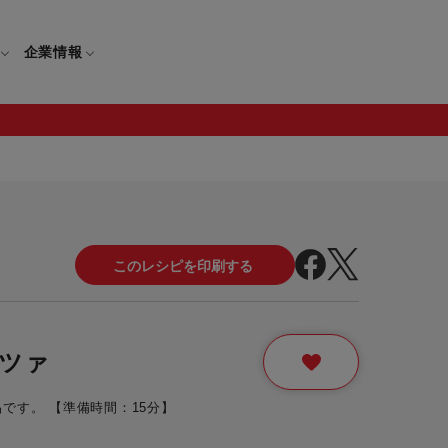
企業情報
電
ギフト
取扱説明書
保証について
せ
調理家電
ギフト・プレゼント特集
修理について
わせ
メーカー
ギフトラッピング対象製品一覧
覧
・ブレンダー
部品注文について
ツァ
レンダー
セール
です。 【準備時間：15分】
ロセッサー
セール対象製品一覧
調理器