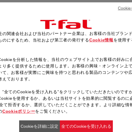
「下準備」の一覧が表示される
Cook
確認画面が表示されるので、「
オリーブ油とパセリ以外のすべ
確認画面が表示されるので、「
社の関連会社および当社のパートナー企業は、お客様の当社ブラン
フタを閉めて固定し、予熱が完
ものにするため、当社および第三者の発行する
Cookie情報
を使用す
ブザーが鳴ったら、オリーブ油
。
Cookieを分析した情報を、当社のウェブサイト上でお客様の好みに
より多く提供するために使用します。お客様の興味・オンライン上
いて、お客様が実際にご興味を持つと思われる製品のコンテンツや
レシピ一覧へ戻る
考えております。
、”全てのCookieを受け入れる”をクリックしていただきたいのです
Cookieを使用するか、あるいは当社サイトを効果的に閲覧するのに
ieを全て拒否するか、選択していただくことができます。より詳細な情
の
Cookieポリシー
をご覧ください。
Cookieを詳細に設定
全てのCookieを受け入れる