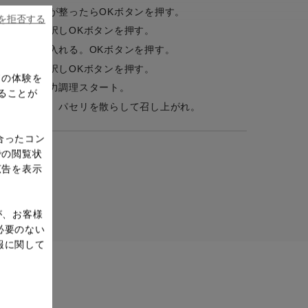
ので、準備が整ったらOKボタンを押す。
ieを拒否する
はい」を選択しOKボタンを押す。
ての材料を入れる。OKボタンを押す。
はい」を選択しOKボタンを押す。
ドの体験を
了したら圧力調理スタート。
ることが
を回しかけ、パセリを散らして召し上がれ。
合ったコン
での閲覧状
広告を表示
が、お客様
必要のない
報に関して