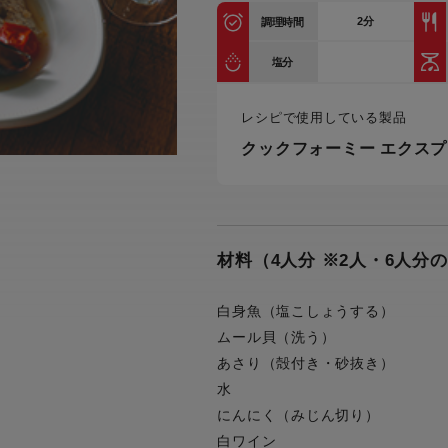
トル
2
分
調理時間
カトラリー一覧
カトラリー
トースター一覧
トースタ
カスタマーハラスメント
電気圧力鍋一覧
電気圧力
塩分
について
圧力鍋
炊飯器一覧
炊飯器
レシピで使用している製品
採用情報
生活家電一覧
生活家
・電気圧力鍋
すべての炊飯器一覧
すべての炊飯器
クックフォーミー エクスプ
すべての生活家電一覧
すべての
毛玉クリーナー一覧
毛玉クリ
アイロン・衣類スチーマー一覧
アイロン・衣類スチーマー
加湿器一覧
加湿器
材料（4人分 ※2人・6人分
すべてのアイロン・衣類スチーマー
すべてのアイロン・衣類スチーマー
一覧
衣類スチーマーアイロン兼用タイプ
終売製
衣類スチーマーアイロン兼用タイプ
(2way)
白身魚（塩こしょうする）
(2way)一覧
ムール貝（洗う）
衣類スチーマー専用タイプ(1way)
衣類スチーマー専用タイプ(1way)一
あさり（殻付き・砂抜き）
覧
スチームアイロン
水
スチームアイロン一覧
にんにく（みじん切り）
白ワイン