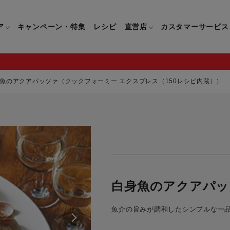
ア
キャンペーン・特集
レシピ
直営店
カスタマーサービス
魚のアクアパッツァ（クックフォーミー エクスプレス（150レシピ内蔵））
鍋
よくあるご質問
キッチン用品一覧
キッチン用品
企業情報トップ
直営店情報
お問い合わせ
調理家電一覧
調理家
パン・鍋
製品についてのよくあるご質問
すべてのキッチン用品一覧
すべてのキッチン用品
製品についてのお問い合わ
すべての調理家電一覧
すべての
ティファールについて
直営店限定製品一覧
イパン・鍋
ご購入についてのよくあるご質問
キッチンナイフ(包丁)一覧
キッチンナイフ(包丁)
ご購入についてのお問い合
コーヒーメーカー一覧
コーヒー
ティファールの歴史
フライパン・鍋
ティファール会員に関するよくある
マルチみじん切り器一覧
マルチみじん切り器
ミキサー・ブレンダー一
ミキサー
白身魚のアクアパッ
ご質問
保存容器一覧
保存容器
ハンドブレンダー一覧
ハンドブ
CM・ブランド動画
魚介の旨みが調和したシンプルな一品
ドリンクウェア一覧
ドリンクウェア
フードプロセッサー一覧
フードプ
グループセブジャパン
キッチンツール一覧
キッチンツール
卓上IH調理器一覧
卓上IH