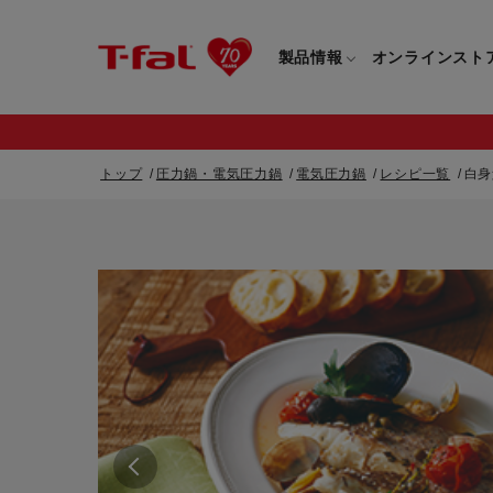
製品情報
オンラインスト
トップ
圧力鍋・電気圧力鍋
電気圧力鍋
レシピ一覧
白身
フライパン・鍋一覧
カスタマーサービストップ
フライパン・
すべてのフライパン・鍋一覧
すべてのフライ
重要なお知らせ
取っ手つきフライパン・鍋一覧
取っ手つきフラ
取っ手のとれるフライパン・鍋一覧
取っ手のとれる
電気ケトル一覧
電気ケトル