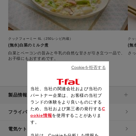
クックフォーミー 6L（250レシピ内蔵）
クッ
(無水)白菜のミルク煮
(無
白菜とベーコンの旨みと牛乳の自然な甘さが引き立つ一品で、
さ
お子様にもおすすめです。
Cookieを拒否する
当社、当社の関連会社および当社の
製品情報
パートナー企業は、お客様の当社ブ
ランドの体験をより良いものにする
ため、当社および第三者の発行する
C
フライパン・鍋
ookie情報
を使用することがありま
す。
電気ケトル
当社は、Cookieを分析した情報を、