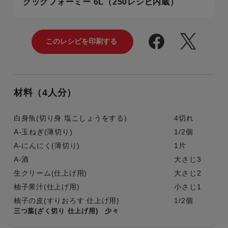
クックフォーミー 6L（250レシピ内蔵）
材料（4人分）
白身魚(切り身 塩こしょうをする)
4切れ
A-玉ねぎ(薄切り)
1/2個
A-にんにく(薄切り)
1片
A-酒
大さじ3
生クリーム(仕上げ用)
大さじ2
柚子果汁(仕上げ用)
小さじ1
柚子の皮(すりおろす 仕上げ用)
1/2個
三つ葉(ざく切り 仕上げ用) 少々