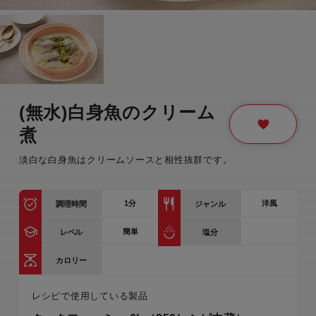
(無水)白身魚のクリーム
煮
淡白な白身魚はクリームソースと相性抜群です。
1
分
洋風
調理時間
ジャンル
簡単
レベル
塩分
カロリー
レシピで使用している製品