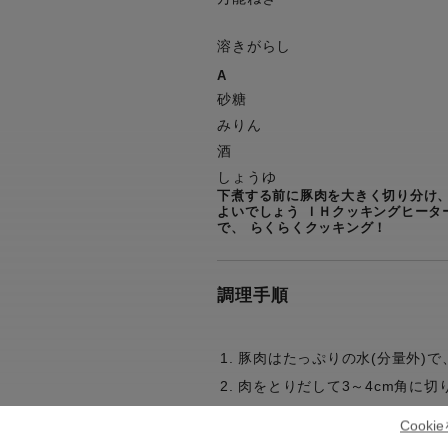
溶きがらし
A
砂糖
みりん
酒
しょうゆ
下煮する前に豚肉を大きく切り分け
よいでしょう ＩＨクッキングヒーター
で、 らくらくクッキング！
調理手順
豚肉はたっぷりの水(分量外)で
肉をとりだして3～4cm角に切
手順1の茹で汁適量を漉してな
Cook
長ねぎ、しょうが、【A】を加