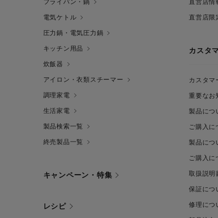
フライパン・鍋
直営店情
電気ケトル
直営店限
圧力鍋・電気圧力鍋
キッチン用品
カスタ
炊飯器
アイロン・衣類スチーマー
カスタマ
調理家電
重要なお
生活家電
製品につ
製品検索一覧
ご購入に
終売製品一覧
製品につ
ご購入に
取扱説明
キャンペーン・特集
保証につ
修理につ
レシピ