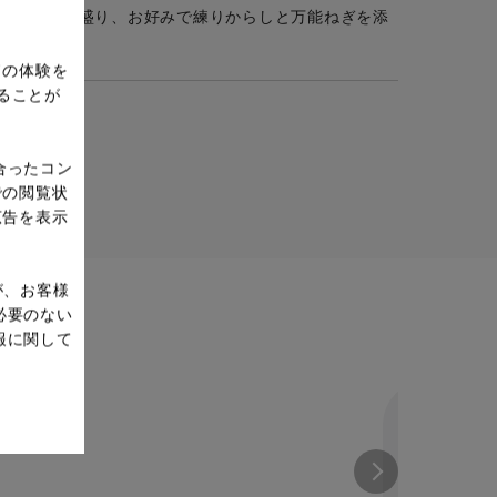
つめて器に盛り、お好みで練りからしと万能ねぎを添
ドの体験を
ることが
合ったコン
での閲覧状
広告を表示
が、お客様
必要のない
報に関して