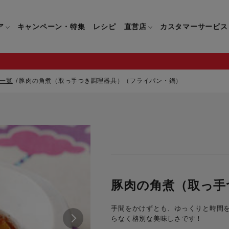
ア
キャンペーン・特集
レシピ
直営店
カスタマーサービス
一覧
豚肉の角煮（取っ手つき調理器具）（フライパン・鍋）
鍋
よくあるご質問
キッチン用品一覧
キッチン用品
企業情報トップ
直営店情報
お問い合わせ
調理家電一覧
調理家
パン・鍋
製品についてのよくあるご質問
すべてのキッチン用品一覧
すべてのキッチン用品
製品についてのお問い合わ
すべての調理家電一覧
すべての
ティファールについて
直営店限定製品一覧
イパン・鍋
ご購入についてのよくあるご質問
キッチンナイフ(包丁)一覧
キッチンナイフ(包丁)
ご購入についてのお問い合
コーヒーメーカー一覧
コーヒー
ティファールの歴史
フライパン・鍋
ティファール会員に関するよくある
マルチみじん切り器一覧
マルチみじん切り器
ミキサー・ブレンダー一
ミキサー
豚肉の角煮（取っ手
ご質問
保存容器一覧
保存容器
ハンドブレンダー一覧
ハンドブ
CM・ブランド動画
手間をかけずとも、ゆっくりと時間
ドリンクウェア一覧
ドリンクウェア
フードプロセッサー一覧
フードプ
らなく格別な美味しさです！
グループセブジャパン
キッチンツール一覧
キッチンツール
卓上IH調理器一覧
卓上IH