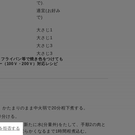
で).
適宜(お好み
で)
大さじ1
大さじ1
大さじ3
大さじ3
、フライパン等で焼き色をつけても
（100Ｖ・200Ｖ）対応レシピ
、かたまりのまま中火弱で20分程下煮する。
り分ける。
べにもどし、新たに水(分量外)をたして、手順2の肉と
ieを拒否する
えて弱火で柔らかくなるまで1時間程煮込む。