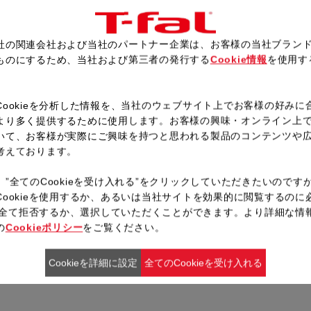
煮汁を肉にからめながら少し煮
える。
社の関連会社および当社のパートナー企業は、お客様の当社ブラン
ものにするため、当社および第三者の発行する
Cookie情報
を使用す
。
レシピ一覧へ戻る
Cookieを分析した情報を、当社のウェブサイト上でお客様の好みに
より多く提供するために使用します。お客様の興味・オンライン上
いて、お客様が実際にご興味を持つと思われる製品のコンテンツや
考えております。
、”全てのCookieを受け入れる”をクリックしていただきたいのです
Cookieを使用するか、あるいは当社サイトを効果的に閲覧するのに
ieを全て拒否するか、選択していただくことができます。より詳細な情
の
Cookieポリシー
をご覧ください。
Cookieを詳細に設定
全てのCookieを受け入れる