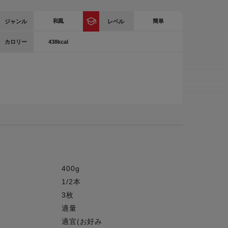
ー
和風
簡単
ジャンル
レベル
ピックアップ
鍋
438kcal
カロリー
ランキング
電
アウトレット一覧
限定製品
生活家電
キャンペーン・特集
ーナー
品一覧
400g
1/2本
3枚
適量
適宜(お好み