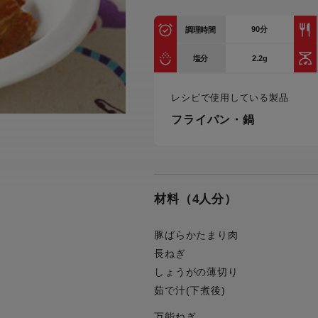
トル
カトラリー一覧
カトラリー
トースター一覧
トースタ
90
分
カスタマーハラスメント
調理時間
電気圧力鍋一覧
電気圧力
について
圧力鍋
2.2g
塩分
炊飯器一覧
炊飯器
採用情報
生活家電一覧
生活家
・電気圧力鍋
レシピで使用している製品
すべての炊飯器一覧
すべての炊飯器
フライパン・鍋
すべての生活家電一覧
すべての
毛玉クリーナー一覧
毛玉クリ
アイロン・衣類スチーマー一覧
アイロン・衣類スチーマー
加湿器一覧
加湿器
すべてのアイロン・衣類スチーマー
すべてのアイロン・衣類スチーマー
一覧
材料（4人分）
衣類スチーマーアイロン兼用タイプ
終売製
衣類スチーマーアイロン兼用タイプ
(2way)
(2way)一覧
豚ばらかたまり肉
衣類スチーマー専用タイプ(1way)
衣類スチーマー専用タイプ(1way)一
長ねぎ
覧
スチームアイロン
しょうがの薄切り
スチームアイロン一覧
茹で汁(下煮後)
万能ねぎ