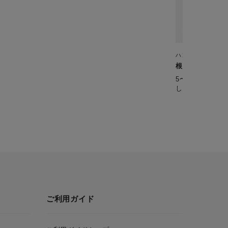
ハンドブレンダー
根菜のだし煮(離
5〜6ヶ月ころ（
し汁を使った和
ご利用ガイド