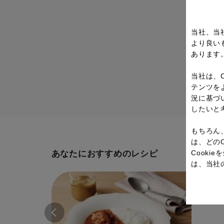
当社、当
より良い
あります
当社は、
テンツを
況に基づ
したいと
もちろん
は、どの
Cook
あなたにおすすめのレシピ
は、当社