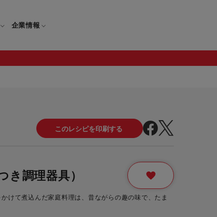
企業情報
電
ギフト
取扱説明書
保証について
せ
調理家電
ギフト・プレゼント特集
修理について
わせ
メーカー
ギフトラッピング対象製品一覧
覧
・ブレンダー
部品注文について
つき調理器具）
レンダー
セール
をかけて煮込んだ家庭料理は、昔ながらの趣の味で、たま
ロセッサー
セール対象製品一覧
調理器