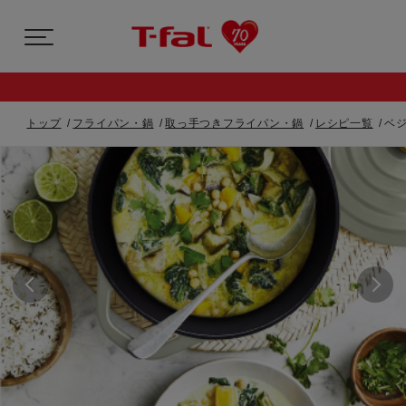
トップ
フライパン・鍋
取っ手つきフライパン・鍋
レシピ一覧
ベ