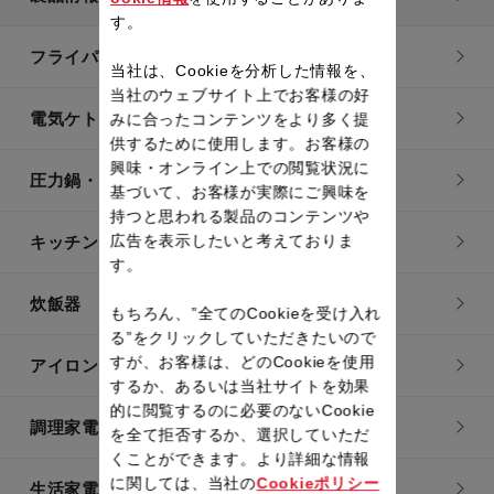
す。
フライパン・鍋
当社は、Cookieを分析した情報を、
当社のウェブサイト上でお客様の好
電気ケトル
みに合ったコンテンツをより多く提
供するために使用します。お客様の
興味・オンライン上での閲覧状況に
圧力鍋・電気圧力鍋
基づいて、お客様が実際にご興味を
持つと思われる製品のコンテンツや
広告を表示したいと考えておりま
キッチン用品
す。
炊飯器
もちろん、”全てのCookieを受け入れ
る”をクリックしていただきたいので
すが、お客様は、どのCookieを使用
アイロン・衣類スチーマー
するか、あるいは当社サイトを効果
的に閲覧するのに必要のないCookie
調理家電
を全て拒否するか、選択していただ
くことができます。より詳細な情報
に関しては、当社の
Cookieポリシー
生活家電