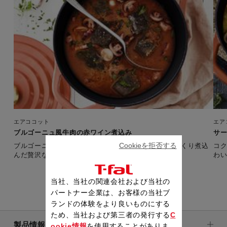
エアココット
エア
ブルゴーニュ風牛肉の赤ワイン煮込み
サ
Cookieを拒否する
ブルゴーニュワインをたっぷり使い、ココットでじっくり煮込
コ
んだ贅沢な味わいをご堪能あれ。
わ
当社、当社の関連会社および当社の
パートナー企業は、お客様の当社ブ
ランドの体験をより良いものにする
ため、当社および第三者の発行する
C
製品情報
ookie情報
を使用することがありま