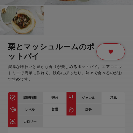
栗とマッシュルームのポ
ットパイ
濃厚な味わいと豊かな香りが楽しめるポットパイ。エアココッ
トミニで簡単に作れて、秋冬にぴったり。熱々で食べるのがお
すすめです。
50
分
洋風
調理時間
ジャンル
普通
レベル
塩分
カロリー