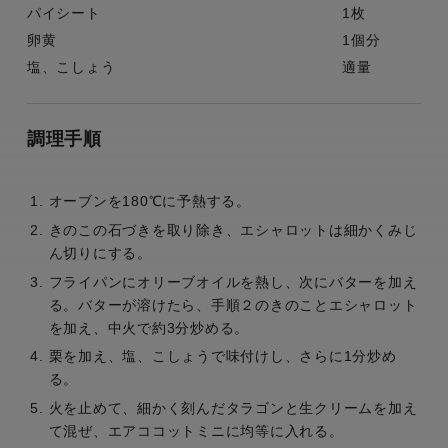
パイシート
1枚
卵黄
1個分
塩、こしょう
適量
調理手順
オーブンを180℃に予熱する。
きのこの石づきを取り除き、エシャロットは細かくみじ
ん切りにする。
フライパンにオリーブオイルを熱し、次にバターを加え
る。バターが溶けたら、手順２のきのことエシャロット
を加え、中火で約3分炒める。
栗を加え、塩、こしょうで味付けし、さらに1分炒め
る。
火を止めて、細かく刻んだタラゴンと生クリームを加え
て混ぜ、エアココットミニに均等に入れる。