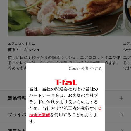
エアココットミニ
エア
簡単ミニキッシュ
シ
忙しい日にもぴったりの簡単キッシュ。エアココットミニで作
エ
るこのレシピは、シンプルな材料でリッチな味が楽しめます。
る
冷めても美味しいので、お弁当にもぴったり。
でお
Cookieを拒否する
当社、当社の関連会社および当社の
パートナー企業は、お客様の当社ブ
製品情報
ランドの体験をより良いものにする
ため、当社および第三者の発行する
C
フライパン・鍋
ookie情報
を使用することがありま
す。
電気ケトル