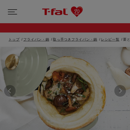
トップ
フライパン・鍋
取っ手つきフライパン・鍋
レシピ一覧
栗