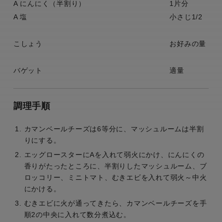
A にんにく（半割り）
1片分
A 塩
小さじ1/2
こしょう
お好みの量
バゲット
適量
調理手順
カマンベールチーズは6等分に、マッシュルームは半割
りにする。
エッグロースターにAを入れて弱火にかけ、にんにくの
香りがたったところに、半割りしたマッシュルーム、ブ
ロッコリー、ミニトマト、むきエビを入れて弱火～中火
にかける。
むきエビに火が通ってきたら、カマンベールチーズを手
順2の中央に入れて数分煮込む。