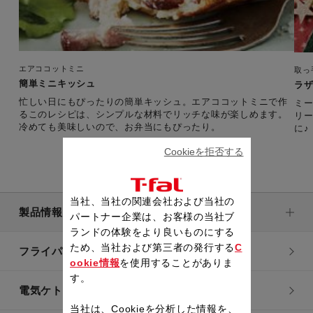
エアココットミニ
取っ
簡単ミニキッシュ
ラ
忙しい日にもぴったりの簡単キッシュ。エアココットミニで作
ミ
るこのレシピは、シンプルな材料でリッチな味が楽しめます。
リ
冷めても美味しいので、お弁当にもぴったり。
に♪
Cookieを拒否する
当社、当社の関連会社および当社の
製品情報
パートナー企業は、お客様の当社ブ
ランドの体験をより良いものにする
ため、当社および第三者の発行する
C
フライパン・鍋
ookie情報
を使用することがありま
す。
電気ケトル
当社は、Cookieを分析した情報を、