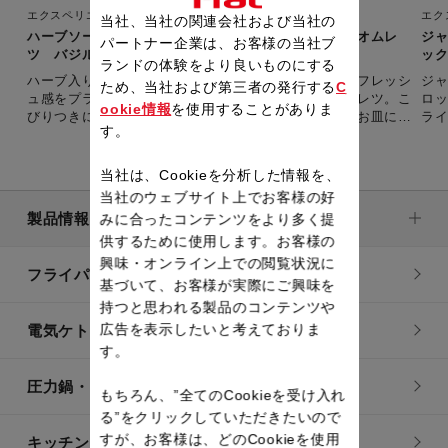
エクスペリエンス＋
エク
当社、当社の関連会社および当社の
ハーブソーセージとトマト、コンテチーズのふわふわオムレ
ジ
パートナー企業は、お客様の当社ブ
ツ バジル風味
ッ
ランドの体験をより良いものにする
ハーブ入りのソーセージとコンテチーズに、トマトのフレッシ
ジ
ため、当社および第三者の発行する
C
ュ感をプラスしバジルの香りと共にいただく簡単オムレツ。こ
ロ
ookie情報
を使用することがありま
びりつきにくいふっ素コーティングなので、するりとお皿にサ
ラ
す。
ーブできます。
き
当社は、Cookieを分析した情報を、
当社のウェブサイト上でお客様の好
製品情報
みに合ったコンテンツをより多く提
供するために使用します。お客様の
興味・オンライン上での閲覧状況に
フライパン・鍋
基づいて、お客様が実際にご興味を
持つと思われる製品のコンテンツや
広告を表示したいと考えておりま
電気ケトル
す。
圧力鍋・電気圧力鍋
もちろん、”全てのCookieを受け入れ
る”をクリックしていただきたいので
すが、お客様は、どのCookieを使用
キッチン用品