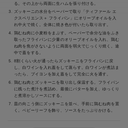
る。その上から両面に生ハムを張り付ける。
ズッキーニの水分をペーパーで取り「ティファール エ
クスペリエンス＋ フライパン」にオリーブオイルを入
れ中火で焼く。全体に焼き色が付いたら取り出す。
鶏むね肉に小麦粉をまぶす。ペーパーで余分な油をふき
取ったフライパンに少量のオリーブオイルを入れ、鶏む
ね肉を焦がさないように両面を弱火でじっくり焼く。途
中で蓋をする。
8割くらい火が通ったらズッキーニをフライパンに戻
し、白ワインを入れ蓋をして蒸らす。白ワインが煮詰ま
ったら、ブイヨンを加え蓋をして完全に火を通す。
鶏むね肉とズッキーニを取り出し保温する。フライパン
に残った煮汁を煮詰め、最後にバターを加え、ゆっくり
と煮溶かしソースにする。
皿の向こう側にズッキーニを並べ、手前に鶏むね肉を置
く。ベビーリーフを飾り、ソースをたっぷりかける。