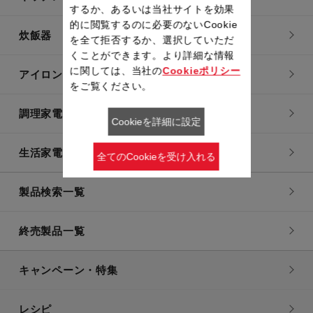
するか、あるいは当社サイトを効果
的に閲覧するのに必要のないCookie
炊飯器
を全て拒否するか、選択していただ
くことができます。より詳細な情報
に関しては、当社の
Cookieポリシー
アイロン・衣類スチーマー
をご覧ください。
調理家電
Cookieを詳細に設定
生活家電
全てのCookieを受け入れる
製品検索一覧
終売製品一覧
キャンペーン・特集
レシピ