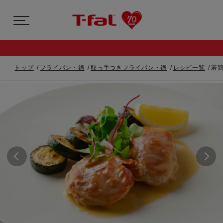
トップ
フライパン・鍋
取っ手つきフライパン・鍋
レシピ一覧
若