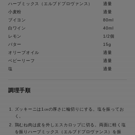
ハーブミックス（エルブドプロヴァンス）
適量
小麦粉
適量
ブイヨン
80ml
白ワイン
40ml
レモン
1/2個
バター
15g
オリーブオイル
適量
ベビーリーフ
適量
塩
適量
調理手順
ズッキーニは1㎝の厚さに輪切りにする。塩を振ってお
く。
鶏むね肉は皮を外しエスカロップに切る。両面に軽く塩
を振りハーブミックス（エルブドプロヴァンス）を振