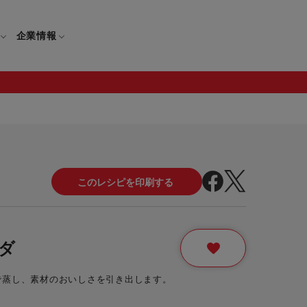
企業情報
電
ギフト
取扱説明書
保証について
せ
調理家電
ギフト・プレゼント特集
修理について
わせ
メーカー
ギフトラッピング対象製品一覧
覧
・ブレンダー
部品注文について
ダ
レンダー
セール
で蒸し、素材のおいしさを引き出します。
ロセッサー
セール対象製品一覧
調理器