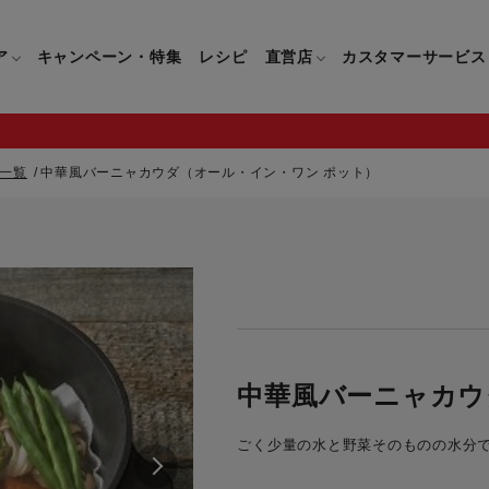
ア
キャンペーン・特集
レシピ
直営店
カスタマーサービス
一覧
中華風バーニャカウダ（オール・イン・ワン ポット）
鍋
よくあるご質問
キッチン用品一覧
キッチン用品
企業情報トップ
直営店情報
お問い合わせ
調理家電一覧
調理家
パン・鍋
製品についてのよくあるご質問
すべてのキッチン用品一覧
すべてのキッチン用品
製品についてのお問い合わ
すべての調理家電一覧
すべての
ティファールについて
直営店限定製品一覧
イパン・鍋
ご購入についてのよくあるご質問
キッチンナイフ(包丁)一覧
キッチンナイフ(包丁)
ご購入についてのお問い合
コーヒーメーカー一覧
コーヒー
ティファールの歴史
フライパン・鍋
ティファール会員に関するよくある
マルチみじん切り器一覧
マルチみじん切り器
ミキサー・ブレンダー一
ミキサー
中華風バーニャカウ
ご質問
保存容器一覧
保存容器
ハンドブレンダー一覧
ハンドブ
CM・ブランド動画
ごく少量の水と野菜そのものの水分
ドリンクウェア一覧
ドリンクウェア
フードプロセッサー一覧
フードプ
グループセブジャパン
キッチンツール一覧
キッチンツール
卓上IH調理器一覧
卓上IH