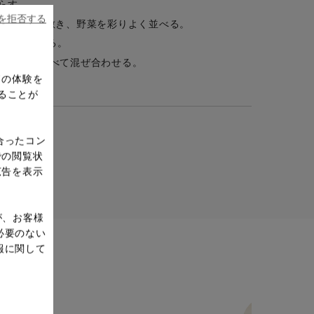
らす。
ieを拒否する
グシートを敷き、野菜を彩りよく並べる。
0分加熱する。
。材料をすべて混ぜ合わせる。
ドの体験を
を添える。
ることが
合ったコン
での閲覧状
広告を表示
が、お客様
必要のない
報に関して