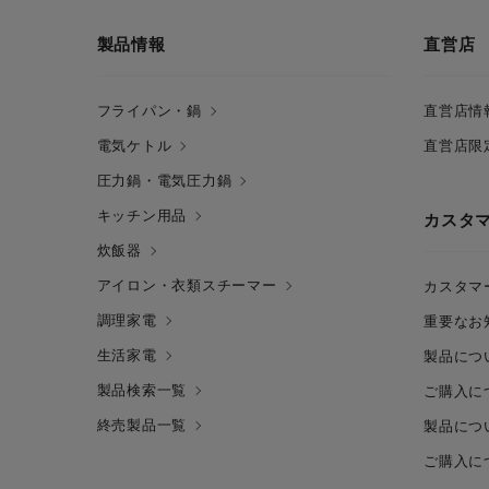
製品情報
直営店
フライパン・鍋
直営店情
電気ケトル
直営店限
圧力鍋・電気圧力鍋
キッチン用品
カスタ
炊飯器
アイロン・衣類スチーマー
カスタマ
調理家電
重要なお
生活家電
製品につ
製品検索一覧
ご購入に
終売製品一覧
製品につ
ご購入に