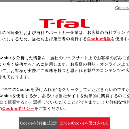
は1cm厚の輪切りにして水にさ
Cook
鍋に水大さじ2を入れクッキン
ふたをして強火で1分、弱火で2
加熱している間にソースを作る
社の関連会社および当社のパートナー企業は、お客様の当社ブラン
ふたをあけて器に盛り、ソース
ものにするため、当社および第三者の発行する
Cookie情報
を使用す
。
Cookieを分析した情報を、当社のウェブサイト上でお客様の好みに
レシピ一覧へ戻る
より多く提供するために使用します。お客様の興味・オンライン上
いて、お客様が実際にご興味を持つと思われる製品のコンテンツや
考えております。
、”全てのCookieを受け入れる”をクリックしていただきたいのです
Cookieを使用するか、あるいは当社サイトを効果的に閲覧するのに
ieを全て拒否するか、選択していただくことができます。より詳細な情
の
Cookieポリシー
をご覧ください。
Cookieを詳細に設定
全てのCookieを受け入れる