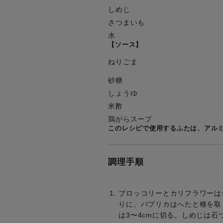
しめじ
さつまいも
水
【ソース】
ねりごま
砂糖
しょうゆ
米酢
鶏がらスープ
このレシピで使用するふたは、アル
調理手順
ブロッコリーとカリフラワーは
りに、パプリカはへたと種を取
は3〜4cmに切る。しめじは