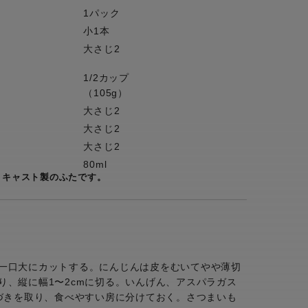
1パック
小1本
大さじ2
1/2カップ
（105g）
大さじ2
大さじ2
大さじ2
80ml
ミキャスト製のふたです。
一口大にカットする。にんじんは皮をむいてやや薄切
り、縦に幅1〜2cmに切る。いんげん、アスパラガス
石づきを取り、食べやすい房に分けておく。さつまいも