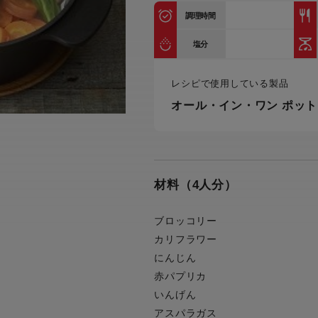
トル
調理時間
カトラリー一覧
カトラリー
トースター一覧
トースタ
カスタマーハラスメント
電気圧力鍋一覧
電気圧力
塩分
について
圧力鍋
炊飯器一覧
炊飯器
レシピで使用している製品
採用情報
生活家電一覧
生活家
・電気圧力鍋
すべての炊飯器一覧
すべての炊飯器
オール・イン・ワン ポット
すべての生活家電一覧
すべての
毛玉クリーナー一覧
毛玉クリ
アイロン・衣類スチーマー一覧
アイロン・衣類スチーマー
加湿器一覧
加湿器
材料（4人分）
すべてのアイロン・衣類スチーマー
すべてのアイロン・衣類スチーマー
一覧
衣類スチーマーアイロン兼用タイプ
終売製
衣類スチーマーアイロン兼用タイプ
(2way)
ブロッコリー
(2way)一覧
カリフラワー
衣類スチーマー専用タイプ(1way)
衣類スチーマー専用タイプ(1way)一
にんじん
覧
スチームアイロン
赤パプリカ
スチームアイロン一覧
いんげん
アスパラガス