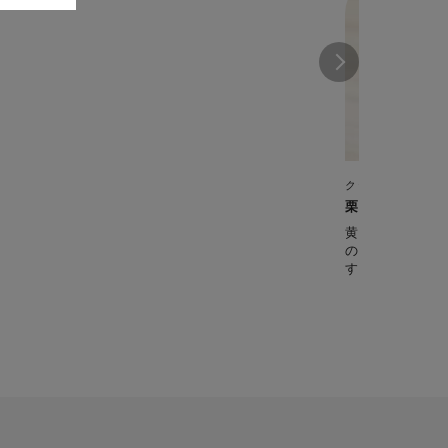
クックフォーミー 
栗きんとん
黄金色の栗きん
の栗の甘露煮を
す。 【準備時