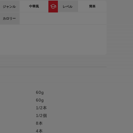
中華風
簡単
ジャンル
レベル
ー
ピックアップ
鍋
カロリー
ランキング
電
アウトレット一覧
限定製品
生活家電
キャンペーン・特集
ーナー
品一覧
60g
60g
1/2本
1/2個
8本
4本