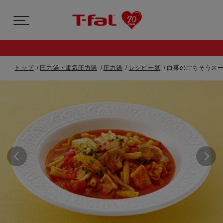
トップ
圧力鍋・電気圧力鍋
圧力鍋
レシピ一覧
白菜のごちそうス