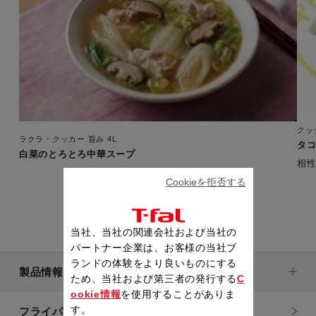
クッ
ラクラ・クッカー 旨み 4L
タ
白菜のとろとろ中華スープ
Cookieを拒否する
当社、当社の関連会社および当社の
パートナー企業は、お客様の当社ブ
ランドの体験をより良いものにする
製品情報
ため、当社および第三者の発行する
C
ookie情報
を使用することがありま
す。
フライパン・鍋