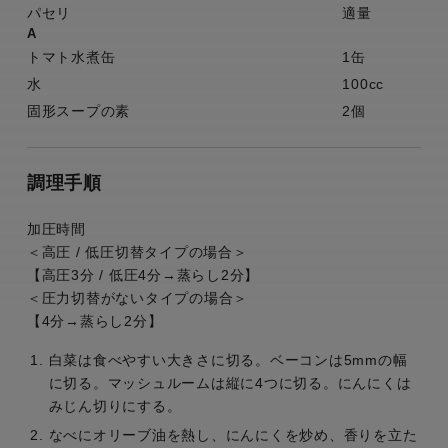
パセリ
適量
A
トマト水煮缶
1缶
水
100cc
固形スープの素
2個
調理手順
加圧時間
＜高圧 / 低圧切替タイプの場合＞
【高圧3分 / 低圧4分→蒸らし2分】
＜圧力切替がないタイプの場合＞
【4分→蒸らし2分】
白菜は食べやすい大きさに切る。ベーコンは5mmの幅
に切る。マッシュルームは縦に4つに切る。にんにくは
みじん切りにする。
なべにオリーブ油を熱し、にんにくを炒め、香りを立た