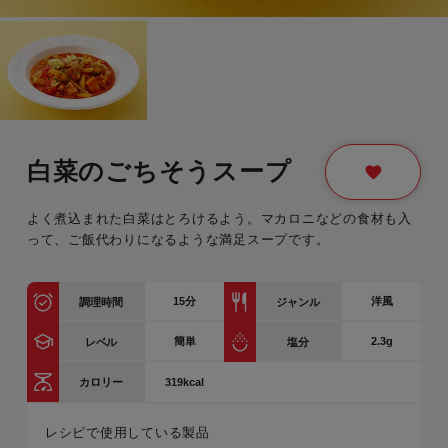
白菜のごちそうスープ
よく煮込まれた白菜はとろけるよう。マカロニなどの食材も入
って、ご飯代わりになるような満足スープです。
15
分
洋風
調理時間
ジャンル
簡単
2.3g
レベル
塩分
319kcal
カロリー
レシピで使用している製品