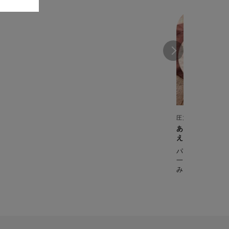
圧力鍋
あんこうのベー
え
パーティーなど
一品。 圧力鍋
みやすく、 し