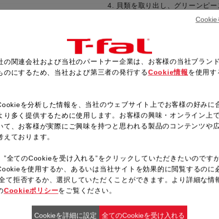
貝類を取り出し、グリーンピー
で加熱し、蒸気が上がったら弱
Cook
圧力が下がったら、手順4をミ
ー、生クリームを加え、塩、こ
フライパンにオリーブオイルを
社の関連会社および当社のパートナー企業は、お客様の当社ブラン
器に手順5を盛り付け、貝類と
ものにするため、当社および第三者の発行する
Cookie情報
を使用す
トをふりかける。
。
Cookieを分析した情報を、当社のウェブサイト上でお客様の好みに
より多く提供するために使用します。お客様の興味・オンライン上
いて、お客様が実際にご興味を持つと思われる製品のコンテンツや
レシピ一覧へ戻る
考えております。
、”全てのCookieを受け入れる”をクリックしていただきたいのです
Cookieを使用するか、あるいは当社サイトを効果的に閲覧するのに
ieを全て拒否するか、選択していただくことができます。より詳細な情
の
Cookieポリシー
をご覧ください。
Cookieを詳細に設定
全てのCookieを受け入れる