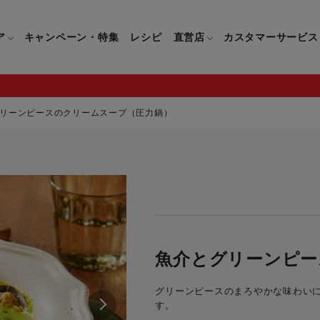
ア
キャンペーン・特集
レシピ
直営店
カスタマーサービス
リーンピースのクリームスープ（圧力鍋）
鍋
よくあるご質問
キッチン用品一覧
キッチン用品
企業情報トップ
直営店情報
お問い合わせ
調理家電一覧
調理家
パン・鍋
製品についてのよくあるご質問
すべてのキッチン用品一覧
すべてのキッチン用品
製品についてのお問い合わ
すべての調理家電一覧
すべての
ティファールについて
直営店限定製品一覧
イパン・鍋
ご購入についてのよくあるご質問
キッチンナイフ(包丁)一覧
キッチンナイフ(包丁)
ご購入についてのお問い合
コーヒーメーカー一覧
コーヒー
ティファールの歴史
フライパン・鍋
ティファール会員に関するよくある
マルチみじん切り器一覧
マルチみじん切り器
ミキサー・ブレンダー一
ミキサー
魚介とグリーンピー
ご質問
保存容器一覧
保存容器
ハンドブレンダー一覧
ハンドブ
CM・ブランド動画
グリーンピースのまろやかな味わい
ドリンクウェア一覧
ドリンクウェア
フードプロセッサー一覧
フードプ
す。
グループセブジャパン
キッチンツール一覧
キッチンツール
卓上IH調理器一覧
卓上IH