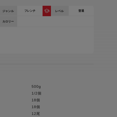
ー
フレンチ
普通
ジャンル
レベル
ピックアップ
鍋
カロリー
ランキング
電
アウトレット一覧
限定製品
生活家電
キャンペーン・特集
ーナー
品一覧
500g
1/2個
18個
18個
12尾