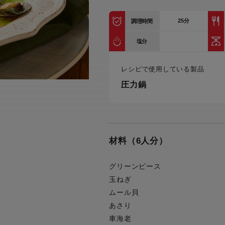
トル
カトラリー一覧
カトラリー
トースター一覧
トースタ
25
分
カスタマーハラスメント
調理時間
電気圧力鍋一覧
電気圧力
について
圧力鍋
塩分
炊飯器一覧
炊飯器
採用情報
生活家電一覧
生活家
・電気圧力鍋
レシピで使用している製品
すべての炊飯器一覧
すべての炊飯器
圧力鍋
すべての生活家電一覧
すべての
毛玉クリーナー一覧
毛玉クリ
アイロン・衣類スチーマー一覧
アイロン・衣類スチーマー
加湿器一覧
加湿器
すべてのアイロン・衣類スチーマー
すべてのアイロン・衣類スチーマー
一覧
材料（6人分）
衣類スチーマーアイロン兼用タイプ
終売製
衣類スチーマーアイロン兼用タイプ
(2way)
(2way)一覧
グリーンピース
衣類スチーマー専用タイプ(1way)
衣類スチーマー専用タイプ(1way)一
玉ねぎ
覧
スチームアイロン
ムール貝
スチームアイロン一覧
あさり
車海老