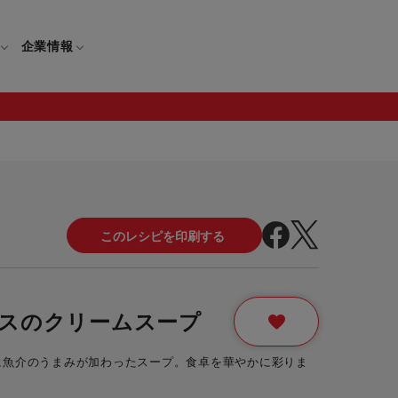
企業情報
電
ギフト
取扱説明書
保証について
せ
調理家電
ギフト・プレゼント特集
修理について
わせ
メーカー
ギフトラッピング対象製品一覧
覧
・ブレンダー
部品注文について
スのクリームスープ
レンダー
セール
に魚介のうまみが加わったスープ。食卓を華やかに彩りま
ロセッサー
セール対象製品一覧
調理器