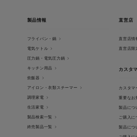
製品情報
直営店
フライパン・鍋
直営店情
電気ケトル
直営店限
圧力鍋・電気圧力鍋
キッチン用品
カスタ
炊飯器
アイロン・衣類スチーマー
カスタマ
調理家電
重要なお
生活家電
製品につ
製品検索一覧
ご購入に
終売製品一覧
製品につ
ご購入に