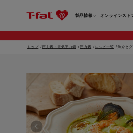
製品情報
オンラインスト
トップ
圧力鍋・電気圧力鍋
圧力鍋
レシピ一覧
魚介とグ
フライパン・鍋一覧
カスタマーサービストップ
フライパン・
すべてのフライパン・鍋一覧
すべてのフライ
重要なお知らせ
取っ手つきフライパン・鍋一覧
取っ手つきフラ
取っ手のとれるフライパン・鍋一覧
取っ手のとれる
電気ケトル一覧
電気ケトル