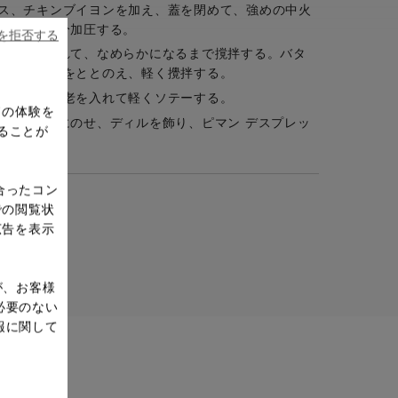
ス、チキンブイヨンを加え、蓋を閉めて、強めの中火
火にして8分加圧する。
ieを拒否する
キサーに入れて、なめらかになるまで撹拌する。バタ
しょうで味をととのえ、軽く攪拌する。
熱し、車海老を入れて軽くソテーする。
ドの体験を
車海老を上にのせ、ディルを飾り、ピマン デスプレッ
ることが
合ったコン
での閲覧状
広告を表示
が、お客様
必要のない
報に関して