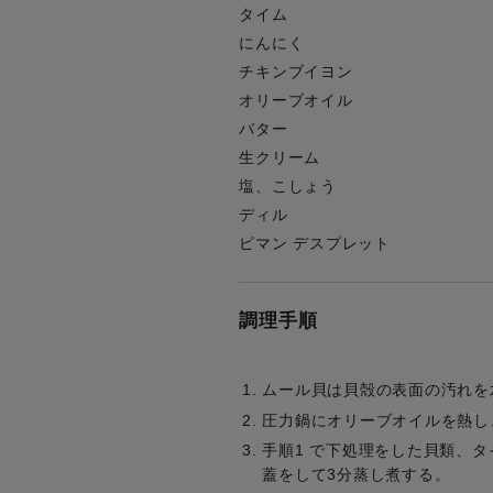
タイム
にんにく
チキンブイヨン
オリーブオイル
バター
生クリーム
塩、こしょう
ディル
ピマン デスプレット
調理手順
ムール貝は貝殻の表面の汚れを
圧力鍋にオリーブオイルを熱し
手順1 で下処理をした貝類、タ
蓋をして3分蒸し煮する。