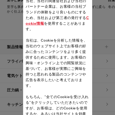
里芋と豚肉のほっくり煮
白
当社、当社の関連会社および当社の
パートナー企業は、お客様の当社ブ
里芋も豚肉もごろっと食べ応え！圧力鍋なら煮崩れせずに柔ら
冬
かく仕上がります。
ランドの体験をより良いものにする
ため、当社および第三者の発行する
C
ookie情報
を使用することがありま
す。
当社は、Cookieを分析した情報を、
当社のウェブサイト上でお客様の好
製品情報
みに合ったコンテンツをより多く提
供するために使用します。お客様の
フライパン・鍋
興味・オンライン上での閲覧状況に
基づいて、お客様が実際にご興味を
持つと思われる製品のコンテンツや
電気ケトル
広告を表示したいと考えておりま
す。
圧力鍋・電気圧力鍋
もちろん、”全てのCookieを受け入れ
る”をクリックしていただきたいので
キッチン用品
すが、お客様は、どのCookieを使用
するか、あるいは当社サイトを効果