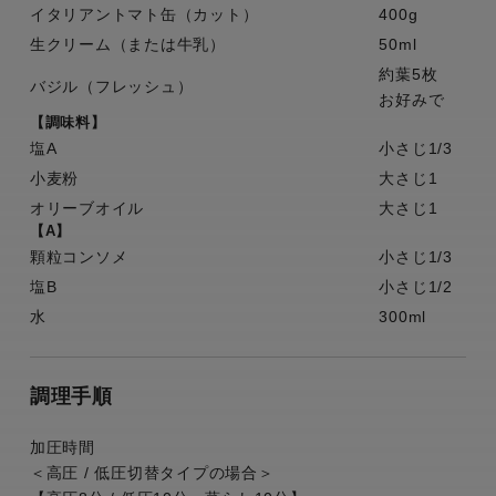
イタリアントマト缶（カット）
400g
生クリーム（または牛乳）
50ml
約葉5枚
バジル（フレッシュ）
お好みで
【調味料】
塩A
小さじ1/3
小麦粉
大さじ1
オリーブオイル
大さじ1
【A】
顆粒コンソメ
小さじ1/3
塩B
小さじ1/2
水
300ml
調理手順
加圧時間
＜高圧 / 低圧切替タイプの場合＞