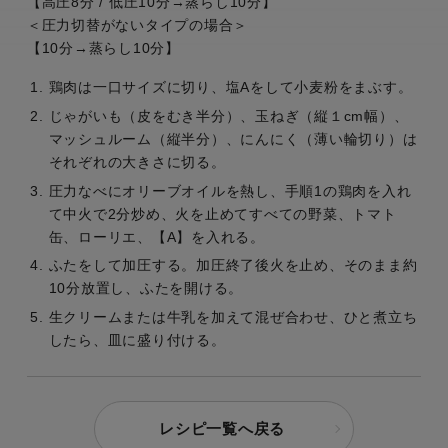
【高圧8分 / 低圧10分→蒸らし10分】
＜圧力切替がないタイプの場合＞
【10分→蒸らし10分】
鶏肉は一口サイズに切り、塩Aをして小麦粉をまぶす。
じゃがいも（皮をむき半分）、玉ねぎ（縦１cm幅）、
マッシュルーム（縦半分）、にんにく（薄い輪切り）は
それぞれの大きさに切る。
圧力なべにオリーブオイルを熱し、手順1の鶏肉を入れ
て中火で2分炒め、火を止めてすべての野菜、トマト
缶、ローリエ、【A】を入れる。
ふたをして加圧する。加圧終了後火を止め、そのまま約
10分放置し、ふたを開ける。
生クリームまたは牛乳を加えて混ぜ合わせ、ひと煮立ち
したら、皿に盛り付ける。
レシピ一覧へ戻る