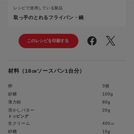
レシピで使用している製品
取っ手のとれるフライパン・鍋
材料（18㎝ソースパン1台分）
卵
3個
砂糖
100g
薄力粉
80g
溶かしバター
20g
トッピング
生クリーム
400㏄
砂糖
15g