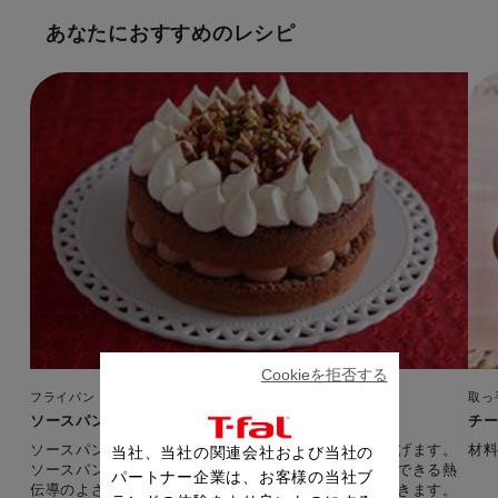
あなたにおすすめのレシピ
Cookieを拒否する
フライパン・鍋
取っ
ソースパンで作るチョコレートケーキ
チ
ソースパンを使ってココアのスポンジケーキを焼き上げます。
材
当社、当社の関連会社および当社の
ソースパンにケーキ生地を流しこみ、じっくりと加熱できる熱
パートナー企業は、お客様の当社ブ
伝導のよさでふっくらとケーキを焼き上げることができます。