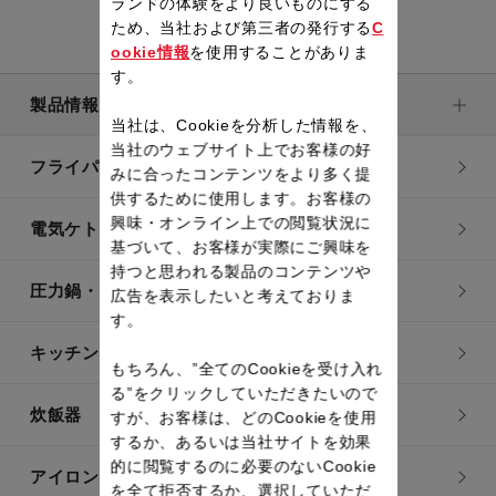
ランドの体験をより良いものにする
ため、当社および第三者の発行する
C
ookie情報
を使用することがありま
す。
製品情報
当社は、Cookieを分析した情報を、
当社のウェブサイト上でお客様の好
フライパン・鍋
みに合ったコンテンツをより多く提
供するために使用します。お客様の
興味・オンライン上での閲覧状況に
電気ケトル
基づいて、お客様が実際にご興味を
持つと思われる製品のコンテンツや
圧力鍋・電気圧力鍋
広告を表示したいと考えておりま
す。
キッチン用品
もちろん、”全てのCookieを受け入れ
る”をクリックしていただきたいので
炊飯器
すが、お客様は、どのCookieを使用
するか、あるいは当社サイトを効果
的に閲覧するのに必要のないCookie
アイロン・衣類スチーマー
を全て拒否するか、選択していただ