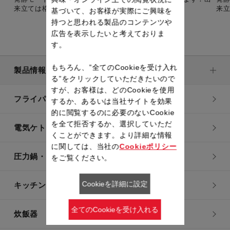
来立ては格別。
来
基づいて、お客様が実際にご興味を
持つと思われる製品のコンテンツや
広告を表示したいと考えておりま
す。
もちろん、”全てのCookieを受け入れ
製品情報
る”をクリックしていただきたいので
すが、お客様は、どのCookieを使用
フライパン・鍋
するか、あるいは当社サイトを効果
的に閲覧するのに必要のないCookie
を全て拒否するか、選択していただ
電気ケトル
くことができます。より詳細な情報
に関しては、当社の
Cookieポリシー
圧力鍋・電気圧力鍋
をご覧ください。
Cookieを詳細に設定
キッチン用品
全てのCookieを受け入れる
炊飯器