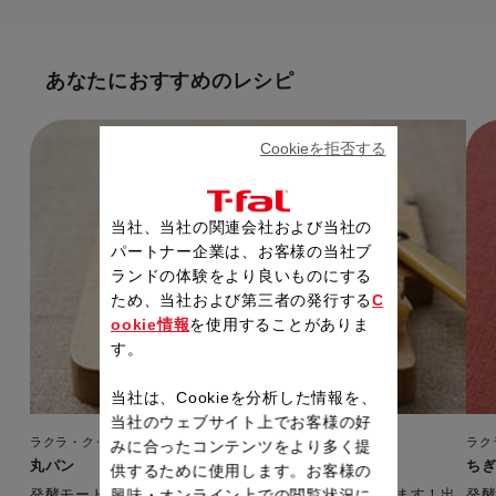
あなたにおすすめのレシピ
Cookieを拒否する
当社、当社の関連会社および当社の
パートナー企業は、お客様の当社ブ
ランドの体験をより良いものにする
ため、当社および第三者の発行する
C
ookie情報
を使用することがありま
す。
当社は、Cookieを分析した情報を、
当社のウェブサイト上でお客様の好
ラクラ・クッカー プラス コンパクト
ラク
みに合ったコンテンツをより多く提
丸パン
ち
供するために使用します。お客様の
興味・オンライン上での閲覧状況に
発酵モード、ベイクモードで自家製パンが簡単に作れます！出
発