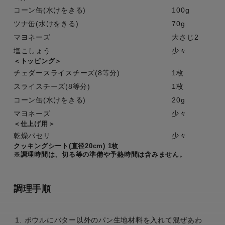
コーン缶(水けをきる)
100g
ツナ缶(水けをきる)
70g
マヨネーズ
大さじ2
塩こしょう
少々
＜トッピング＞
チェダースライスチーズ(8等分)
1枚
スライスチーズ(8等分)
1枚
コーン缶(水けをきる)
20g
マヨネーズ
少々
＜仕上げ用＞
乾燥パセリ
少々
クッキングシート(直径20cm) 1枚
※調理時間は、切る等の準備や予熱時間は含みません。
調理手順
ボウルにバター以外のパン生地材料を入れて混ぜあわ