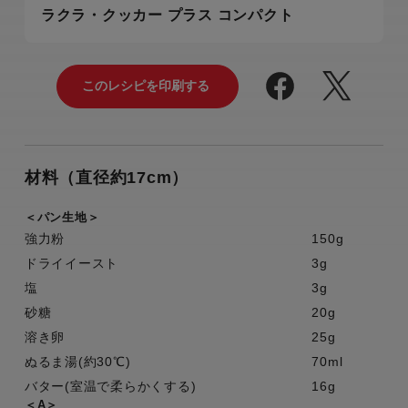
ラクラ・クッカー プラス コンパクト
材料（直径約17cm）
＜パン生地＞
強力粉
150g
ドライイースト
3g
塩
3g
砂糖
20g
溶き卵
25g
ぬるま湯(約30℃)
70ml
バター(室温で柔らかくする)
16g
＜A＞