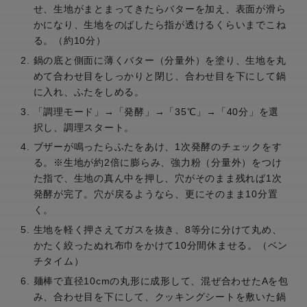
せ、生地がまとまってきたらバターを加え、表面が滑ら
かになり、生地をのばしたら指が透けるくらいまでこね
る。（約10分）
鍋の底と側面に薄くバター（分量外）を塗り、生地を丸
めて合わせ目をしっかりと閉じ、合わせ目を下にして鍋
に入れ、ふたをしめる。
「調理モード」→「発酵」→「35℃」→「40分」を選
択し、調理スタート。
ブザーが鳴ったらふたをあけ、1次発酵のチェックをす
る。※生地が約2倍に膨らみ、強力粉（分量外）をつけ
た指で、生地の真ん中を押し、穴がそのまま残れば1次
発酵が完了。穴が戻るようなら、更にそのまま10分置
く。
生地を軽く押さえてガスを抜き、8等分に分けて丸め、
かたく絞ったぬれ布巾をかけて10分間休ませる。（ベン
チタイム）
麺棒で直径10cmの丸形に成形して、混ぜ合わせたAを包
み、合わせ目を下にして、クッキングシートを敷いた鍋