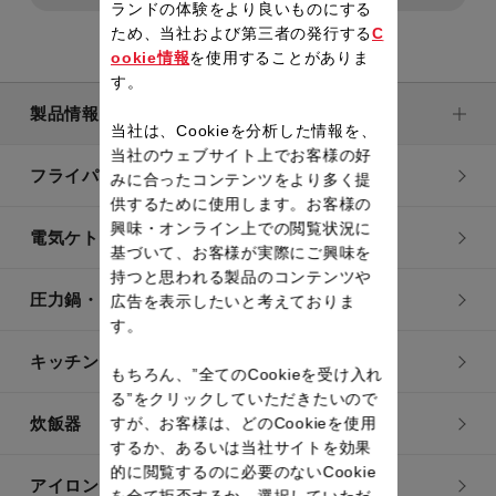
ランドの体験をより良いものにする
ため、当社および第三者の発行する
C
ookie情報
を使用することがありま
す。
製品情報
当社は、Cookieを分析した情報を、
当社のウェブサイト上でお客様の好
フライパン・鍋
みに合ったコンテンツをより多く提
供するために使用します。お客様の
興味・オンライン上での閲覧状況に
電気ケトル
基づいて、お客様が実際にご興味を
持つと思われる製品のコンテンツや
圧力鍋・電気圧力鍋
広告を表示したいと考えておりま
す。
キッチン用品
もちろん、”全てのCookieを受け入れ
る”をクリックしていただきたいので
すが、お客様は、どのCookieを使用
炊飯器
するか、あるいは当社サイトを効果
的に閲覧するのに必要のないCookie
アイロン・衣類スチーマー
を全て拒否するか、選択していただ