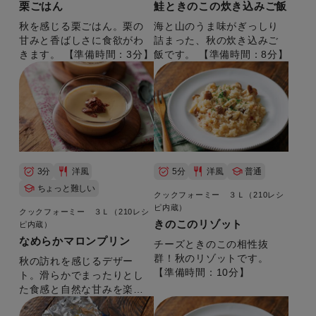
栗ごはん
鮭ときのこの炊き込みご飯
秋を感じる栗ごはん。栗の
海と山のうま味がぎっしり
甘みと香ばしさに食欲がわ
詰まった、秋の炊き込みご
きます。 【準備時間：3分】
飯です。 【準備時間：8分】
3分
洋風
5分
洋風
普通
ちょっと難しい
クックフォーミー ３Ｌ（210レシ
ピ内蔵）
クックフォーミー ３Ｌ（210レシ
きのこのリゾット
ピ内蔵）
なめらかマロンプリン
チーズときのこの相性抜
群！秋のリゾットです。
秋の訪れを感じるデザー
【準備時間：10分】
ト。滑らかでまったりとし
た食感と自然な甘みを楽し
めます。 【準備時間：5分】