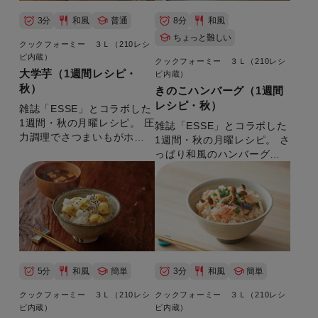
3分
和風
普通
8分
和風
ちょっと難しい
クックフォーミー ３Ｌ（210レシ
ピ内蔵）
クックフォーミー ３Ｌ（210レシ
大学芋（1週間レシピ・
ピ内蔵）
秋）
きのこハンバーグ（1週間
レシピ・秋）
雑誌「ESSE」とコラボした
1週間・秋の月曜レシピ。 圧
雑誌「ESSE」とコラボした
力調理でさつまいもがホク
1週間・秋の月曜レシピ。 さ
ホクになります。お子様の
っぱり和風のハンバーグで
おやつに。 【準備時間：5
す。 【準備時間：10分】
分】
5分
和風
簡単
3分
和風
簡単
クックフォーミー ３Ｌ（210レシ
クックフォーミー ３Ｌ（210レシ
ピ内蔵）
ピ内蔵）