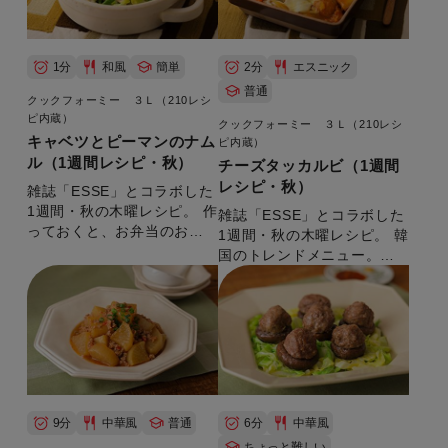
1分
和風
簡単
2分
エスニック
普通
クックフォーミー ３Ｌ（210レシ
ピ内蔵）
クックフォーミー ３Ｌ（210レシ
キャベツとピーマンのナム
ピ内蔵）
ル（1週間レシピ・秋）
チーズタッカルビ（1週間
レシピ・秋）
雑誌「ESSE」とコラボした
1週間・秋の木曜レシピ。 作
雑誌「ESSE」とコラボした
っておくと、お弁当のおか
1週間・秋の木曜レシピ。 韓
ずにも重宝します。 【準備
国のトレンドメニュー。野
時間：５分】
菜もたっぷり食べられま
す。 【準備時間：10分】
9分
中華風
普通
6分
中華風
ちょっと難しい