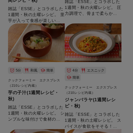
間レシピ・秋)
雑誌「ESSE」とコラボした
1週間・秋の火曜レシピ。 圧
雑誌「ESSE」とコラボした
力調理で、骨まで柔らかく
1週間・秋の土曜レシピ。 里
なります。 【準備時間：10
芋が入って食感が楽しい！
分】
【準備時間：5分】
5分
和風
簡単
4分
エスニック
簡単
クックフォーミー エクスプレス
（210レシピ内蔵）
クックフォーミー エクスプレス
芋の子汁(1週間レシピ・
（210レシピ内蔵）
秋)
ジャンバラヤ(1週間レシ
ピ・秋)
雑誌「ESSE」とコラボした
1週間・秋の火曜レシピ。 シ
雑誌「ESSE」とコラボした
ンプルな味付けで食材の美
1週間・秋の土曜レシピ。 ス
味しさが染み出す！ 【準備
パイスが食欲をそそる！
時間：5分】
【準備時間：10分】