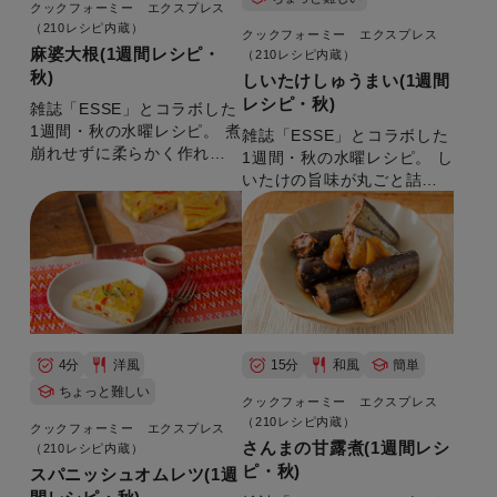
クックフォーミー エクスプレス
（210レシピ内蔵）
クックフォーミー エクスプレス
麻婆大根(1週間レシピ・
（210レシピ内蔵）
秋)
しいたけしゅうまい(1週間
レシピ・秋)
雑誌「ESSE」とコラボした
1週間・秋の水曜レシピ。 煮
雑誌「ESSE」とコラボした
崩れせずに柔らかく作れま
1週間・秋の水曜レシピ。 し
す。 【準備時間：5分】
いたけの旨味が丸ごと詰ま
ったしゅうまい！ 【準備時
間：15分】
4分
洋風
15分
和風
簡単
ちょっと難しい
クックフォーミー エクスプレス
（210レシピ内蔵）
クックフォーミー エクスプレス
さんまの甘露煮(1週間レシ
（210レシピ内蔵）
ピ・秋)
スパニッシュオムレツ(1週