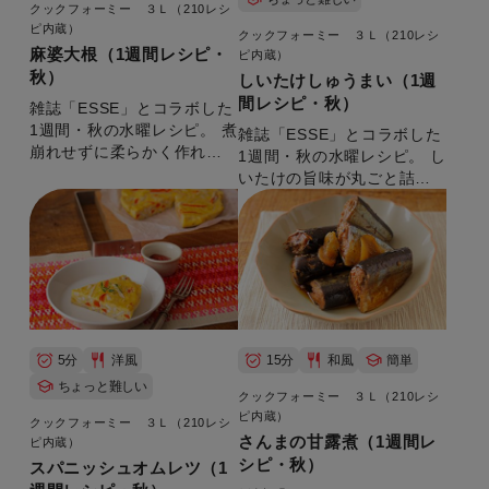
クックフォーミー ３Ｌ（210レシ
ピ内蔵）
クックフォーミー ３Ｌ（210レシ
麻婆大根（1週間レシピ・
ピ内蔵）
秋）
しいたけしゅうまい（1週
間レシピ・秋）
雑誌「ESSE」とコラボした
1週間・秋の水曜レシピ。 煮
雑誌「ESSE」とコラボした
崩れせずに柔らかく作れま
1週間・秋の水曜レシピ。 し
す。 【準備時間：5分】
いたけの旨味が丸ごと詰ま
ったしゅうまい！ 【準備時
間：15分】
5分
洋風
15分
和風
簡単
ちょっと難しい
クックフォーミー ３Ｌ（210レシ
ピ内蔵）
クックフォーミー ３Ｌ（210レシ
さんまの甘露煮（1週間レ
ピ内蔵）
シピ・秋）
スパニッシュオムレツ（1