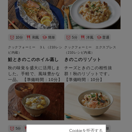
10分
和風
簡単
5分
洋風
普通
クックフォーミー ３Ｌ（210レシ
クックフォーミー エクスプレス
ピ内蔵）
（210レシピ内蔵）
鮭ときのこのホイル蒸し
きのこのリゾット
秋の味覚を盛大に活用しま
チーズときのこの相性抜
した。手軽で、風味豊かな
群！秋のリゾットです。
一品。 【準備時間：10分】
【準備時間：10分】
5分
和風
簡単
3分
和風
簡単
Cookieを拒否する