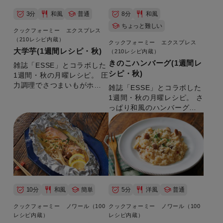
3分
和風
普通
8分
和風
ちょっと難しい
クックフォーミー エクスプレス
（210レシピ内蔵）
クックフォーミー エクスプレス
大学芋(1週間レシピ・秋)
（210レシピ内蔵）
きのこハンバーグ(1週間レ
雑誌「ESSE」とコラボした
シピ・秋)
1週間・秋の月曜レシピ。 圧
力調理でさつまいもがホク
雑誌「ESSE」とコラボした
ホクになります。お子様の
1週間・秋の月曜レシピ。 さ
おやつに。 【準備時間：5
っぱり和風のハンバーグで
分】
す。 【準備時間：10分】
10分
和風
簡単
5分
洋風
普通
クックフォーミー ノワール（100
クックフォーミー ノワール（100
レシピ内蔵）
レシピ内蔵）