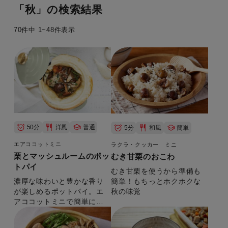
キーワード
「秋」の検索結果
70件中 1~48件表示
製品カテゴリー
50分
洋風
普通
5分
和風
簡単
エアココットミニ
ラクラ・クッカー ミニ
栗とマッシュルームのポッ
むき甘栗のおこわ
トパイ
むき甘栗を使うから準備も
簡単！もちっとホクホクな
濃厚な味わいと豊かな香り
秋の味覚
が楽しめるポットパイ。エ
アココットミニで簡単に作
レシピ
れて、秋冬にぴったり。
熱々で食べるのがおすすめ