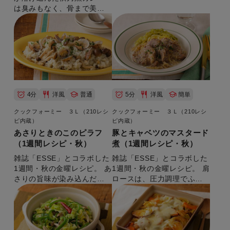
が詰まったこの時期ならで
は臭みもなく、骨まで美味
はの炊き込みごはんです。
しく召し上がれます。
4分
洋風
普通
5分
洋風
簡単
クックフォーミー ３Ｌ（210レシ
クックフォーミー ３Ｌ（210レシ
ピ内蔵）
ピ内蔵）
あさりときのこのピラフ
豚とキャベツのマスタード
（1週間レシピ・秋）
煮（1週間レシピ・秋）
雑誌「ESSE」とコラボした
雑誌「ESSE」とコラボした
1週間・秋の金曜レシピ。 あ
1週間・秋の金曜レシピ。 肩
さりの旨味が染み込んだピ
ロースは、圧力調理でふっ
ラフ。 【準備時間：5分】
くら柔らかくなります。
【準備時間：5分】