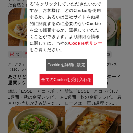
る”をクリックしていただきたいので
た食感と自然な甘みを楽し
すが、お客様は、どのCookieを使用
めます。 【準備時間：5分】
するか、あるいは当社サイトを効果
的に閲覧するのに必要のないCookie
を全て拒否するか、選択していただ
くことができます。より詳細な情報
に関しては、当社の
Cookieポリシー
をご覧ください。
4分
洋風
普通
5分
洋風
簡単
クックフォーミー エクスプレス
クックフォーミー エクスプレス
Cookieを詳細に設定
（210レシピ内蔵）
（210レシピ内蔵）
あさりときのこのピラフ(1
豚とキャベツのマスタード
全てのCookieを受け入れる
週間レシピ・秋)
煮(1週間レシピ・秋)
雑誌「ESSE」とコラボした
雑誌「ESSE」とコラボした
1週間・秋の金曜レシピ。 あ
1週間・秋の金曜レシピ。 肩
さりの旨味が染み込んだピ
ロースは、圧力調理でふっ
ラフ。 【準備時間：5分】
くら柔らかくなります。
【準備時間：5分】