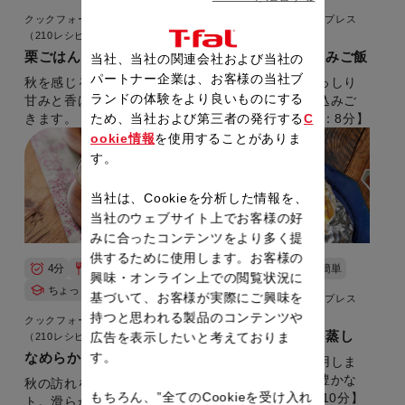
クックフォーミー エクスプレス
クックフォーミー エクスプレス
（210レシピ内蔵）
（210レシピ内蔵）
栗ごはん
鮭ときのこの炊き込みご飯
当社、当社の関連会社および当社の
パートナー企業は、お客様の当社ブ
秋を感じる栗ごはん。栗の
海と山のうま味がぎっしり
ランドの体験をより良いものにする
甘みと香ばしさに食欲がわ
詰まった、秋の炊き込みご
きます。 【準備時間：3分】
飯です。 【準備時間：8分】
ため、当社および第三者の発行する
C
ookie情報
を使用することがありま
す。
当社は、Cookieを分析した情報を、
当社のウェブサイト上でお客様の好
みに合ったコンテンツをより多く提
供するために使用します。お客様の
4分
洋風
10分
和風
簡単
興味・オンライン上での閲覧状況に
ちょっと難しい
基づいて、お客様が実際にご興味を
クックフォーミー エクスプレス
（210レシピ内蔵）
持つと思われる製品のコンテンツや
クックフォーミー エクスプレス
鮭ときのこのホイル蒸し
広告を表示したいと考えておりま
（210レシピ内蔵）
なめらかマロンプリン
す。
秋の味覚を盛大に活用しま
した。手軽で、風味豊かな
秋の訪れを感じるデザー
もちろん、”全てのCookieを受け入れ
一品。 【準備時間：10分】
ト。滑らかでまったりとし