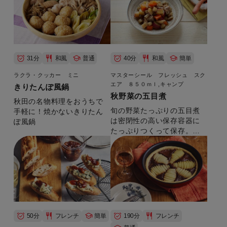
です。
31分
和風
普通
40分
和風
簡単
ラクラ・クッカー ミニ
マスターシール フレッシュ スク
エア ８５０ｍｌ,キャンプ
きりたんぽ風鍋
秋野菜の五目煮
秋田の名物料理をおうちで
旬の野菜たっぷりの五目煮
手軽に！焼かないきりたん
は密閉性の高い保存容器に
ぽ風鍋
たっぷりつくって保存。つ
くりおきにぴったり。
50分
フレンチ
簡単
190分
フレンチ