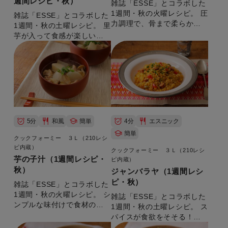
週間レシピ・秋）
雑誌「ESSE」とコラボした
1週間・秋の火曜レシピ。 圧
雑誌「ESSE」とコラボした
力調理で、骨まで柔らかく
1週間・秋の土曜レシピ。 里
なります。 【準備時間：10
芋が入って食感が楽しい！
分】
【準備時間：5分】
5分
和風
簡単
4分
エスニック
簡単
クックフォーミー ３Ｌ（210レシ
ピ内蔵）
クックフォーミー ３Ｌ（210レシ
芋の子汁（1週間レシピ・
ピ内蔵）
秋）
ジャンバラヤ（1週間レシ
ピ・秋）
雑誌「ESSE」とコラボした
1週間・秋の火曜レシピ。 シ
雑誌「ESSE」とコラボした
ンプルな味付けで食材の美
1週間・秋の土曜レシピ。 ス
味しさが染み出す！ 【準備
パイスが食欲をそそる！
時間：5分】
【準備時間：10分】