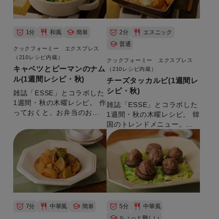
1分
和風
簡単
2分
エスニック
普通
クックフォーミー エクスプレス
（210レシピ内蔵）
クックフォーミー エクスプレス
キャベツとピーマンのナム
（210レシピ内蔵）
ル(1週間レシピ・秋)
チーズタッカルビ(1週間レ
シピ・秋)
雑誌「ESSE」とコラボした
1週間・秋の木曜レシピ。 作
雑誌「ESSE」とコラボした
っておくと、お弁当のおか
1週間・秋の木曜レシピ。 韓
ずにも重宝します。 【準備
国のトレンドメニュー。野
時間：５分】
菜もたっぷり食べられま
す。 【準備時間：10分】
7分
中華風
簡単
5分
中華風
ちょっと難しい