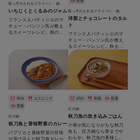
普通
取っ手のとれるフライパン・鍋
いちじくとくるみのジャム
取っ手のとれるフライパン・鍋
洋梨とチョコレートのタル
フランス人パティシエのマ
ト
チュー・パンソン氏が教え
るスイーツレシピ。秋の始
フランス人パティシエのマ
まりを感じさせるいちじく
チュー・パンソン氏が教え
と同じく旬のナッツを合わ
るスイーツレシピ。秋を代
せたジャムは、アペリティ
表する洋梨を使ったタルト
フのお供や作りおきにもお
は、果実のシャリっとした
すすめです。
食感とマイルドなチョコレ
ートの甘さがよく合いま
す。
35分
エスニック
45分
和風
普通
普通
圧力鍋
秋刀魚の炊き込みごはん
圧力鍋
秋刀魚と香味野菜のカレー
小骨が気になりがちな秋刀
魚も、圧力鍋なら骨までや
パプリカと香味野菜の甘味
わらか。秋刀魚の美味しさ
が溶け込んだ秋刀魚カレー