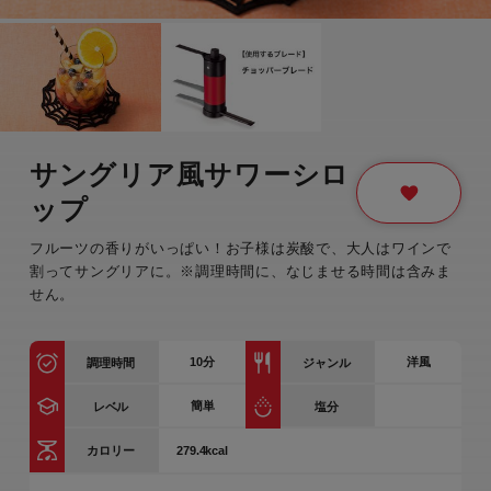
サングリア風サワーシロ
ップ
フルーツの香りがいっぱい！お子様は炭酸で、大人はワインで
割ってサングリアに。※調理時間に、なじませる時間は含みま
せん。
10
分
洋風
調理時間
ジャンル
簡単
レベル
塩分
279.4kcal
カロリー