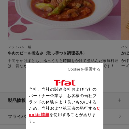
フライパン・鍋
ハン
牛肉のビール煮込み（取っ手つき調理器具）
かぼ
手間をかけずとも、ゆっくりと時間をかけて煮込んだ家庭料理
か
は、昔ながらの趣の味で、たまらなく格別な美味しさです！
ー
Cookieを拒否する
当社、当社の関連会社および当社の
パートナー企業は、お客様の当社ブ
製品情報
ランドの体験をより良いものにする
ため、当社および第三者の発行する
C
ookie情報
を使用することがありま
フライパン・鍋
す。