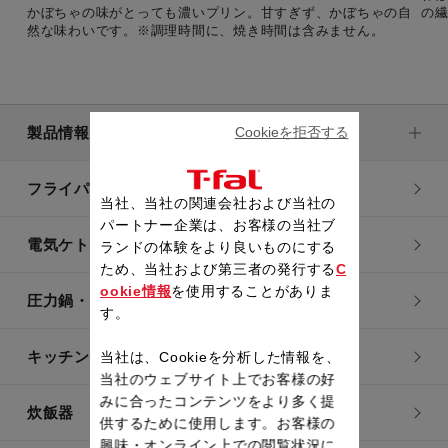
かぼちゃの味がとっても濃いプリン。甘すぎず、かぼちゃの自
の
然な味わいです。※調理時間に、焼き時間は含みません。
Cookieを拒否する
製品情報
フライパン・鍋
当社、当社の関連会社および当社の
パートナー企業は、お客様の当社ブ
電気ケトル
ランドの体験をより良いものにする
ため、当社および第三者の発行する
C
ookie情報
を使用することがありま
圧力鍋・電気圧力鍋
す。
キッチン用品
当社は、Cookieを分析した情報を、
当社のウェブサイト上でお客様の好
みに合ったコンテンツをより多く提
炊飯器
供するために使用します。お客様の
興味・オンライン上での閲覧状況に