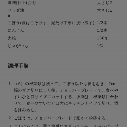
味噌(仕上げ用)
大さじ2
サラダ油
大さじ1
A
ごぼう(皮はこそげず、泥だけ丁寧に洗い流す)
1/2本
にんじん
1/2本
大根
150g
じゃがいも
1個
調理手順
（A）の根菜類は洗って、ごぼう以外は皮をむき、2cm
幅のザク切りにした後、チョッパーブレードで、食べや
すいひと口サイズにカットする。豚肉は、根菜類に合わ
せて、食べやすいひと口大にキッチンナイフで切り、酒
を揉み込む。
ごぼうは、チョッパーブレードで細かく粉砕する。
こんにゃくは、手で簡単にちぎってから、チョッパーブ