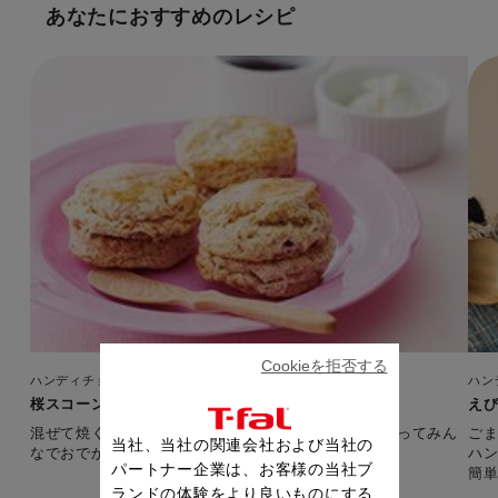
あなたにおすすめのレシピ
Cookieを拒否する
ハンディチョッパー（チョッパーブレード）
ハン
桜スコーン
え
混ぜて焼くだけ、簡単さくさくスコーン。たくさん作ってみん
ご
当社、当社の関連会社および当社の
なでおでかけしよう！
ハ
パートナー企業は、お客様の当社ブ
簡
は
ランドの体験をより良いものにする