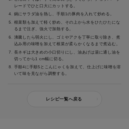
レードでひと口大にカットする。
鍋にサラダ油を熱し、手順1の豚肉を入れて炒める。
根菜類も加えて軽く炒め、その上から水をひたひたにな
るまで注ぎ、強火で加熱する。
沸騰したら弱火にし、ゴミやアクを丁寧に取り除き、煮
込み用の味噌を加えて根菜が柔らかくなるまで煮込む。
長ネギは大きめの小口切りにし、油あげは湯に通し油を
切ってから1 cm幅に切る。
手順4に手順5とこんにゃくを加えて、仕上げに味噌を溶
いて味を見ながら調整する。
レシピ一覧へ戻る