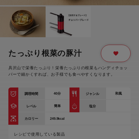
たっぷり根菜の豚汁
具沢山で栄養たっぷり！栄養たっぷりの根菜もハンディチョッ
パーで細かくすれば、お子様でも食べやすくなります。
40
分
和風
調理時間
ジャンル
簡単
レベル
塩分
249.9kcal
カロリー
レシピで使用している製品