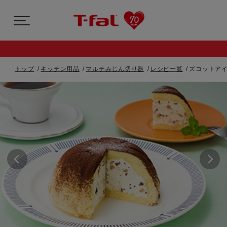
トップ
キッチン用品
マルチみじん切り器
レシピ一覧
ズコットア