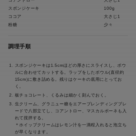
スポンジケーキ
100g
ココア
大さじ1
粉糖
少々
調理手順
スポンジケーキは1.5cmほどの厚さにスライスし、ボウ
ルに合わせてカットする。ラップをしたボウル(直径約
15cm)に敷き詰める。残りはケーキの底用にとってお
く。
板チョコレート、くるみは細かく刻んでおく。
生クリーム、グラニュー糖をエアーブレンディングブレ
ードで八部立てし、コアントロー、マスカルポーネも入
れて撹拌する。
＊ホイップクリームはレモン汁を一滴程入れると泡立ち
が早くなります。