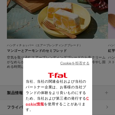
ハンディチョッパー（エアーブレンディングブレード）
ハン
マンゴーとアーモンドのセミフレッド
紅
空気を取り込むエアーブレンディングブレードなら生クリーム
ハ
がなめらかに仕上がります。※調理時間に、冷蔵庫で冷やし固
ス
Cookieを拒否する
める時間は含みません。
当社、当社の関連会社および当社の
パートナー企業は、お客様の当社ブ
製品情報
ランドの体験をより良いものにする
ため、当社および第三者の発行する
C
ookie情報
を使用することがありま
フライパン・鍋
す。