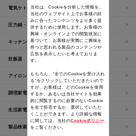
当社は、Cookieを分析した情報を、
電気ケトル
当社のウェブサイト上でお客様の好
みに合ったコンテンツをより多く提
圧力鍋・電気圧力鍋
供するために使用します。お客様の
興味・オンライン上での閲覧状況に
基づいて、お客様が実際にご興味を
キッチン用品
持つと思われる製品のコンテンツや
広告を表示したいと考えておりま
炊飯器
す。
もちろん、”全てのCookieを受け入れ
アイロン・衣類スチーマー
る”をクリックしていただきたいので
すが、お客様は、どのCookieを使用
調理家電
するか、あるいは当社サイトを効果
的に閲覧するのに必要のないCookie
を全て拒否するか、選択していただ
生活家電
くことができます。より詳細な情報
に関しては、当社の
Cookieポリシー
製品検索一覧
をご覧ください。