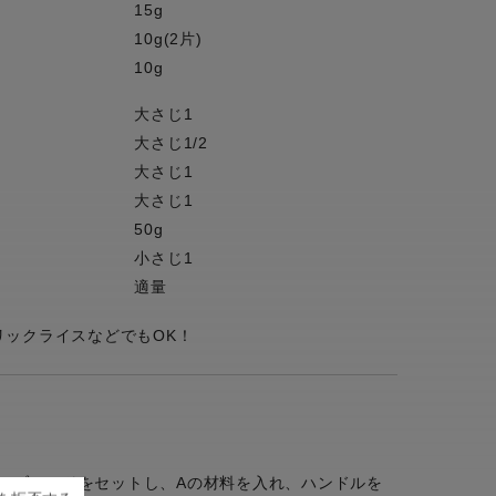
15g
10g(2片)
10g
大さじ1
大さじ1/2
大さじ1
大さじ1
50g
小さじ1
適量
リックライスなどでもOK！
ーブレードをセットし、Aの材料を入れ、ハンドルを