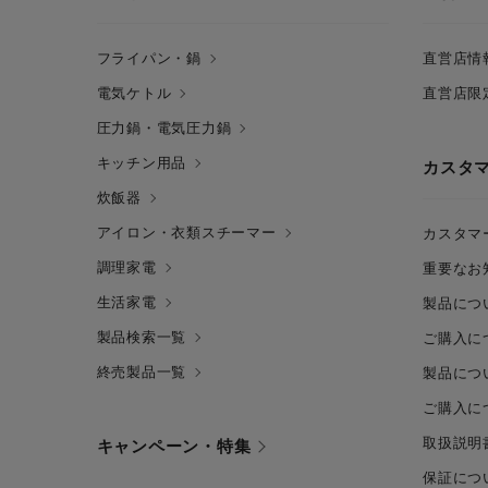
フライパン・鍋
直営店情
電気ケトル
直営店限
圧力鍋・電気圧力鍋
キッチン用品
カスタ
炊飯器
アイロン・衣類スチーマー
カスタマ
調理家電
重要なお
生活家電
製品につ
製品検索一覧
ご購入に
終売製品一覧
製品につ
ご購入に
取扱説明
キャンペーン・特集
保証につ