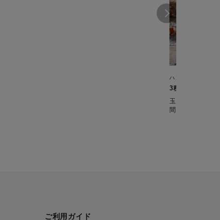
ハンディチョッパ
3種のキノコの
玉ねぎとキノコ
間！きのこは水
ご利用ガイド