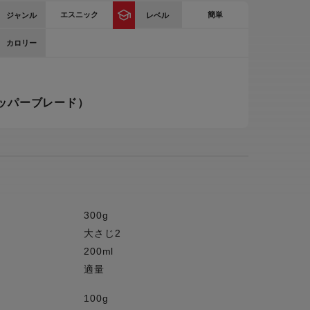
エスニック
簡単
ジャンル
レベル
ー
ピックアップ
鍋
カロリー
ランキング
電
アウトレット一覧
ッパーブレード）
限定製品
生活家電
キャンペーン・特集
ーナー
品一覧
300g
大さじ2
200ml
適量
100g