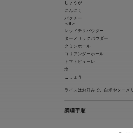
しょうが
にんにく
パクチー
＜B＞
レッドチリパウダー
ターメリックパウダー
クミンホール
コリアンダーホール
トマトピューレ
塩
こしょう
ライスはお好みで、白米やターメ
調理手順
ハンディチョッパーにチョッパ