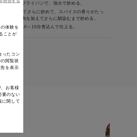
ieを拒否する
油を熱したフライパンで、強火で炒める。
に、Bを加えてさらに炒めて、スパイスの香りがたっ
に、鶏もも肉を加えてさらに馴染むまで炒める。
がら弱火で10～15分煮込んで仕上る。
ドの体験を
ることが
合ったコン
での閲覧状
広告を表示
が、お客様
必要のない
報に関して