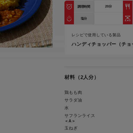
トル
20
分
調理時間
カトラリー一覧
カトラリー
トースター一覧
トースタ
カスタマーハラスメント
電気圧力鍋一覧
電気圧力
塩分
について
圧力鍋
炊飯器一覧
炊飯器
レシピで使用している製品
採用情報
生活家電一覧
生活家
・電気圧力鍋
すべての炊飯器一覧
すべての炊飯器
ハンディチョッパー（チョ
すべての生活家電一覧
すべての
毛玉クリーナー一覧
毛玉クリ
アイロン・衣類スチーマー一覧
アイロン・衣類スチーマー
加湿器一覧
加湿器
材料（2人分）
すべてのアイロン・衣類スチーマー
すべてのアイロン・衣類スチーマー
一覧
衣類スチーマーアイロン兼用タイプ
終売製
衣類スチーマーアイロン兼用タイプ
(2way)
鶏もも肉
(2way)一覧
サラダ油
衣類スチーマー専用タイプ(1way)
衣類スチーマー専用タイプ(1way)一
水
覧
スチームアイロン
サフランライス
スチームアイロン一覧
＜A＞
玉ねぎ