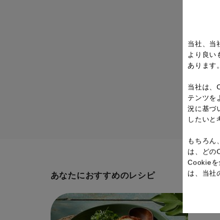
当社、当
より良い
あります
当社は、
テンツを
況に基づ
したいと
もちろん
は、どの
Cook
は、当社
あなたにおすすめのレシピ