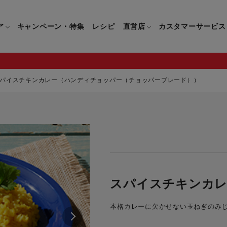
ア
キャンペーン・特集
レシピ
直営店
カスタマーサービス
パイスチキンカレー（ハンディチョッパー（チョッパーブレード））
鍋
よくあるご質問
キッチン用品一覧
キッチン用品
企業情報トップ
直営店情報
お問い合わせ
調理家電一覧
調理家
パン・鍋
製品についてのよくあるご質問
すべてのキッチン用品一覧
すべてのキッチン用品
製品についてのお問い合わ
すべての調理家電一覧
すべての
ティファールについて
直営店限定製品一覧
イパン・鍋
ご購入についてのよくあるご質問
キッチンナイフ(包丁)一覧
キッチンナイフ(包丁)
ご購入についてのお問い合
コーヒーメーカー一覧
コーヒー
ティファールの歴史
フライパン・鍋
ティファール会員に関するよくある
マルチみじん切り器一覧
マルチみじん切り器
ミキサー・ブレンダー一
ミキサー
スパイスチキンカ
ご質問
保存容器一覧
保存容器
ハンドブレンダー一覧
ハンドブ
CM・ブランド動画
本格カレーに欠かせない玉ねぎのみ
ドリンクウェア一覧
ドリンクウェア
フードプロセッサー一覧
フードプ
グループセブジャパン
キッチンツール一覧
キッチンツール
卓上IH調理器一覧
卓上IH