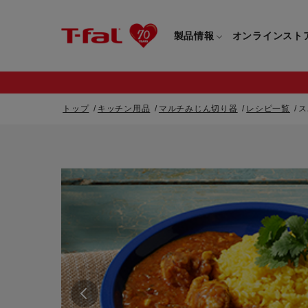
製品情報
オンラインスト
トップ
キッチン用品
マルチみじん切り器
レシピ一覧
ス
フライパン・鍋一覧
カスタマーサービストップ
フライパン・
すべてのフライパン・鍋一覧
すべてのフライ
重要なお知らせ
取っ手つきフライパン・鍋一覧
取っ手つきフラ
取っ手のとれるフライパン・鍋一覧
取っ手のとれる
電気ケトル一覧
電気ケトル