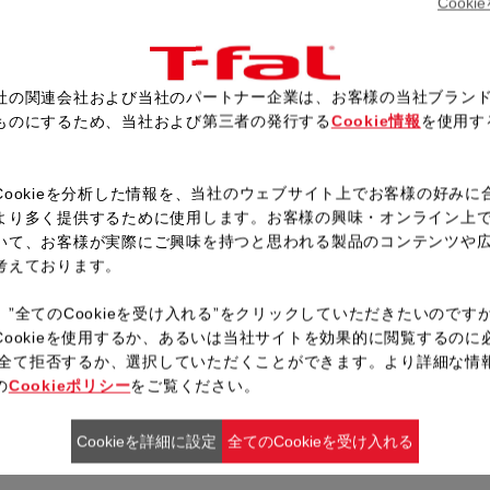
Cook
引いてみじん切りにし、サラダ
手順1がアメ色になったところ
て、全体が良く馴染んだところ
水を加えて、よく混ぜ合わせな
社の関連会社および当社のパートナー企業は、お客様の当社ブラン
ものにするため、当社および第三者の発行する
Cookie情報
を使用す
。
Cookieを分析した情報を、当社のウェブサイト上でお客様の好みに
レシピ一覧へ戻る
より多く提供するために使用します。お客様の興味・オンライン上
いて、お客様が実際にご興味を持つと思われる製品のコンテンツや
考えております。
、”全てのCookieを受け入れる”をクリックしていただきたいのです
Cookieを使用するか、あるいは当社サイトを効果的に閲覧するのに
ieを全て拒否するか、選択していただくことができます。より詳細な情
の
Cookieポリシー
をご覧ください。
Cookieを詳細に設定
全てのCookieを受け入れる