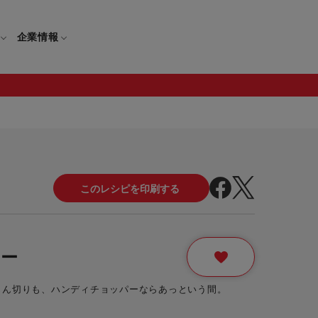
企業情報
電
ギフト
取扱説明書
保証について
せ
調理家電
ギフト・プレゼント特集
修理について
わせ
メーカー
ギフトラッピング対象製品一覧
覧
・ブレンダー
部品注文について
レー
レンダー
セール
じん切りも、ハンディチョッパーならあっという間。
ロセッサー
セール対象製品一覧
調理器