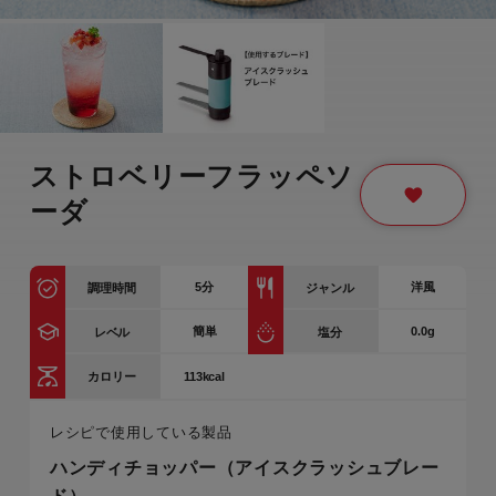
ストロベリーフラッペソ
ーダ
5
分
洋風
調理時間
ジャンル
簡単
0.0g
レベル
塩分
113kcal
カロリー
レシピで使用している製品
ハンディチョッパー（アイスクラッシュブレー