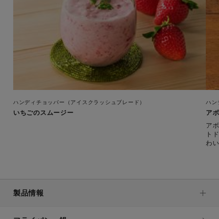
ハンディチョッパー（アイスクラッシュブレード）
ハン
いちごのスムージー
ア
ア
ト
わ
い
製品情報