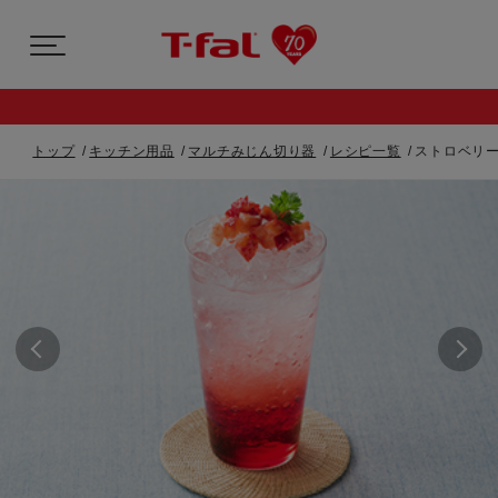
トップ
キッチン用品
マルチみじん切り器
レシピ一覧
ストロベリ