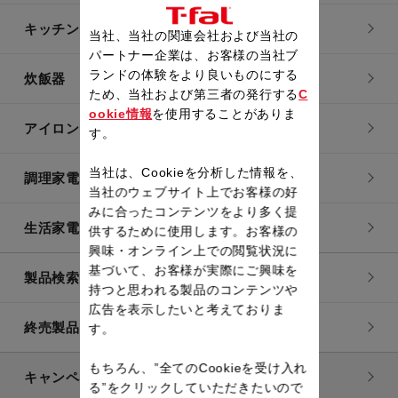
キッチン用品
当社、当社の関連会社および当社の
パートナー企業は、お客様の当社ブ
ランドの体験をより良いものにする
炊飯器
ため、当社および第三者の発行する
C
ookie情報
を使用することがありま
アイロン・衣類スチーマー
す。
当社は、Cookieを分析した情報を、
調理家電
当社のウェブサイト上でお客様の好
みに合ったコンテンツをより多く提
生活家電
供するために使用します。お客様の
興味・オンライン上での閲覧状況に
基づいて、お客様が実際にご興味を
製品検索一覧
持つと思われる製品のコンテンツや
広告を表示したいと考えておりま
終売製品一覧
す。
もちろん、”全てのCookieを受け入れ
キャンペーン・特集
る”をクリックしていただきたいので