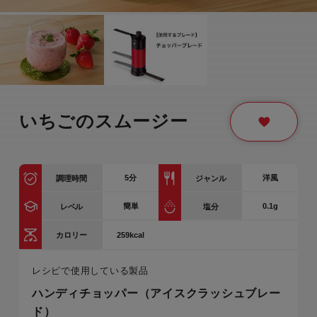
いちごのスムージー
5
分
洋風
調理時間
ジャンル
簡単
0.1g
レベル
塩分
259kcal
カロリー
レシピで使用している製品
ハンディチョッパー（アイスクラッシュブレー
ド）