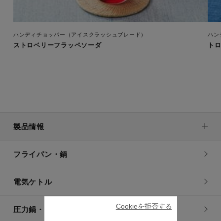
ハンディチョッパー（アイスクラッシュブレード）
ハン
ストロベリーフラッペソーダ
ト
製品情報
フライパン・鍋
電気ケトル
Cookieを拒否する
圧力鍋・電気圧力鍋