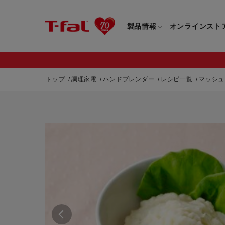
製品情報
オンラインスト
トップ
調理家電
ハンドブレンダー
レシピ一覧
マッシュ
フライパン・鍋一覧
カスタマーサービストップ
フライパン・
すべてのフライパン・鍋一覧
すべてのフライ
重要なお知らせ
取っ手つきフライパン・鍋一覧
取っ手つきフラ
取っ手のとれるフライパン・鍋一覧
取っ手のとれる
電気ケトル一覧
電気ケトル