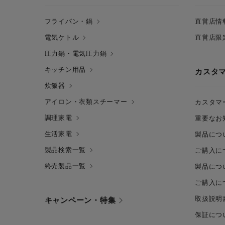
フライパン・鍋
直営店情
電気ケトル
直営店限
圧力鍋・電気圧力鍋
キッチン用品
カスタ
炊飯器
アイロン・衣類スチーマー
カスタマ
調理家電
重要なお
生活家電
製品につ
製品検索一覧
ご購入に
終売製品一覧
製品につ
ご購入に
取扱説明
キャンペーン・特集
保証につ