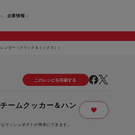
企業情報
ブレンダー（クリック＆ミックス））
電
ギフト
取扱説明書
保証について
せ
調理家電
ギフト・プレゼント特集
修理について
わせ
メーカー
ギフトラッピング対象製品一覧
チームクッカー＆ハン
覧
・ブレンダー
部品注文について
レンダー
セール
ロセッサー
ーなマッシュポテトが簡単にできます。
セール対象製品一覧
調理器