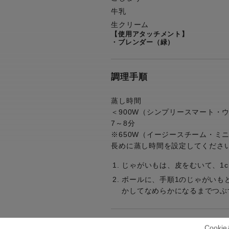
牛乳
生クリーム
【使用アタッチメント】
・ブレンダー（緑）
調理手順
蒸し時間
＜900W（シンプリースマート・
7～8分
※650W（イージースチーム・ミ
長めに蒸し時間を設定してくださ
じゃがいもは、皮をむいて、1c
ボールに、手順1のじゃがいも
かしてなめらかになるまでつぶ
Cook