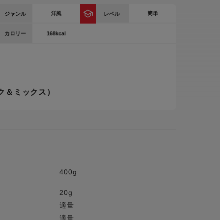
ー
洋風
簡単
ジャンル
レベル
ピックアップ
鍋
168kcal
カロリー
ランキング
電
アウトレット一覧
限定製品
生活家電
ク＆ミックス）
キャンペーン・特集
ーナー
品一覧
400g
20g
適量
適量