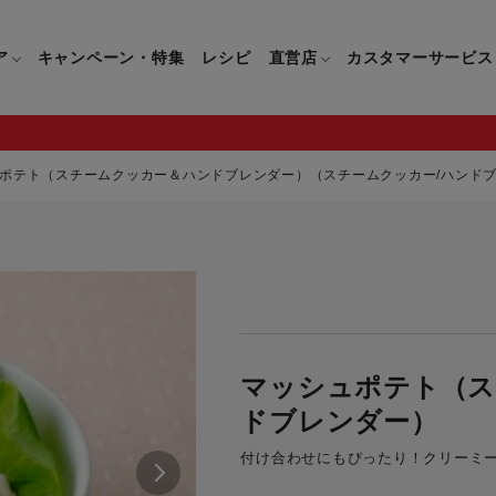
ア
キャンペーン・特集
レシピ
直営店
カスタマーサービス
ポテト（スチームクッカー＆ハンドブレンダー）（スチームクッカー/ハンド
鍋
よくあるご質問
キッチン用品一覧
キッチン用品
企業情報トップ
直営店情報
お問い合わせ
調理家電一覧
調理家
パン・鍋
製品についてのよくあるご質問
すべてのキッチン用品一覧
すべてのキッチン用品
製品についてのお問い合わ
すべての調理家電一覧
すべての
ティファールについて
直営店限定製品一覧
イパン・鍋
ご購入についてのよくあるご質問
キッチンナイフ(包丁)一覧
キッチンナイフ(包丁)
ご購入についてのお問い合
コーヒーメーカー一覧
コーヒー
ティファールの歴史
マッシュポテト（ス
フライパン・鍋
ティファール会員に関するよくある
マルチみじん切り器一覧
マルチみじん切り器
ミキサー・ブレンダー一
ミキサー
ご質問
ドブレンダー）
保存容器一覧
保存容器
ハンドブレンダー一覧
ハンドブ
CM・ブランド動画
ドリンクウェア一覧
ドリンクウェア
フードプロセッサー一覧
フードプ
付け合わせにもぴったり！クリーミ
グループセブジャパン
キッチンツール一覧
キッチンツール
卓上IH調理器一覧
卓上IH