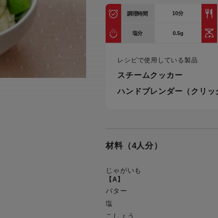
トル
カトラリー一覧
カトラリー
トースター一覧
トースタ
10
分
調理時間
カスタマーハラスメント
電気圧力鍋一覧
電気圧力
について
0.5g
塩分
圧力鍋
炊飯器一覧
炊飯器
採用情報
レシピで使用している製品
生活家電一覧
生活家
・電気圧力鍋
すべての炊飯器一覧
すべての炊飯器
スチームクッカー
すべての生活家電一覧
すべての
ハンドブレンダー（クリッ
毛玉クリーナー一覧
毛玉クリ
アイロン・衣類スチーマー一覧
アイロン・衣類スチーマー
加湿器一覧
加湿器
すべてのアイロン・衣類スチーマー
すべてのアイロン・衣類スチーマー
一覧
衣類スチーマーアイロン兼用タイプ
材料（4人分）
終売製
衣類スチーマーアイロン兼用タイプ
(2way)
(2way)一覧
衣類スチーマー専用タイプ(1way)
じゃがいも
衣類スチーマー専用タイプ(1way)一
【A】
覧
スチームアイロン
バター
スチームアイロン一覧
塩
こしょう