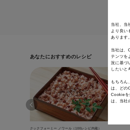
当社、当
より良い
あります
当社は、
テンツを
あなたにおすすめのレシピ
況に基づ
したいと
もちろん
は、どの
Cook
は、当社
クックフォーミー ノワール（100レシピ内蔵）