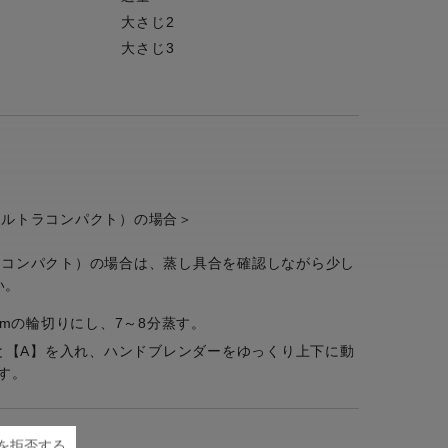
大さじ2
大さじ3
ウルトラコンパクト）の場合＞
ニコンパクト）の場合は、蒸し具合を確認しながら少し
い。
mの輪切りにし、7～8分蒸す。
と【A】を入れ、ハンドブレンダーをゆっくり上下に動
す。
ieを拒否する