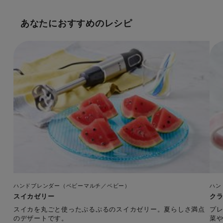
あなたにおすすめのレシピ
ハンドブレンダー（ベビーマルチ／ベビー）
ハン
スイカゼリー
ク
スイカを丸ごと使ったぷるぷるのスイカゼリー。夏らしさ満点
プ
のデザートです。
菜