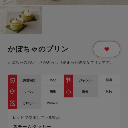
かぼちゃのプリン
かぼちゃのおいしさがぎっしり詰まった濃厚なプリンです。
35
分
洋風
調理時間
ジャンル
簡単
0.2g
レベル
塩分
262kcal
カロリー
レシピで使用している製品
スチームクッカー