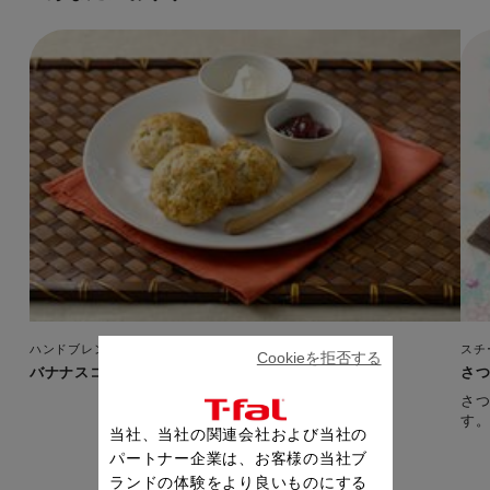
ハンドブレンダー（クリック＆ミックス）
スチ
Cookieを拒否する
バナナスコーン
さ
さ
す
当社、当社の関連会社および当社の
パートナー企業は、お客様の当社ブ
ランドの体験をより良いものにする