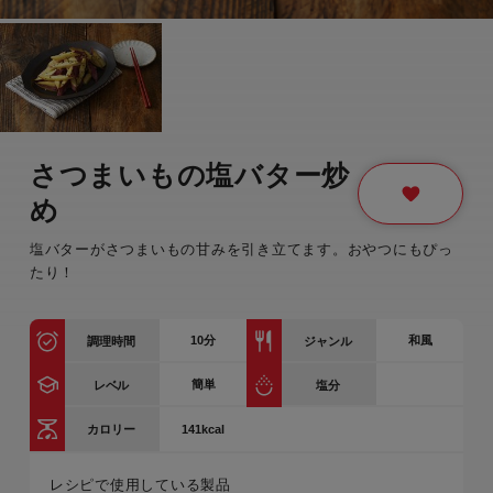
さつまいもの塩バター炒
め
塩バターがさつまいもの甘みを引き立てます。おやつにもぴっ
たり！
10
分
和風
調理時間
ジャンル
簡単
レベル
塩分
141kcal
カロリー
レシピで使用している製品