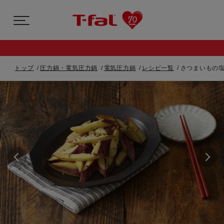
トップ
圧力鍋・電気圧力鍋
電気圧力鍋
レシピ一覧
さつまいもの塩