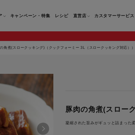
ア
キャンペーン・特集
レシピ
直営店
カスタマーサービス
の角煮(スロークッキング)（クックフォーミー 3L（スロークッキング対応）
鍋
よくあるご質問
キッチン用品一覧
キッチン用品
企業情報トップ
直営店情報
お問い合わせ
調理家電一覧
調理家
パン・鍋
製品についてのよくあるご質問
すべてのキッチン用品一覧
すべてのキッチン用品
製品についてのお問い合わ
すべての調理家電一覧
すべての
ティファールについて
直営店限定製品一覧
イパン・鍋
ご購入についてのよくあるご質問
キッチンナイフ(包丁)一覧
キッチンナイフ(包丁)
ご購入についてのお問い合
コーヒーメーカー一覧
コーヒー
ティファールの歴史
フライパン・鍋
ティファール会員に関するよくある
マルチみじん切り器一覧
マルチみじん切り器
ミキサー・ブレンダー一
ミキサー
豚肉の角煮(スロー
ご質問
保存容器一覧
保存容器
ハンドブレンダー一覧
ハンドブ
CM・ブランド動画
凝縮された旨みがギュッと詰まった
ドリンクウェア一覧
ドリンクウェア
フードプロセッサー一覧
フードプ
グループセブジャパン
キッチンツール一覧
キッチンツール
卓上IH調理器一覧
卓上IH