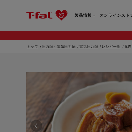
製品情報
オンラインスト
トップ
圧力鍋・電気圧力鍋
電気圧力鍋
レシピ一覧
豚肉
フライパン・鍋一覧
カスタマーサービストップ
フライパン・
すべてのフライパン・鍋一覧
すべてのフライ
重要なお知らせ
取っ手つきフライパン・鍋一覧
取っ手つきフラ
取っ手のとれるフライパン・鍋一覧
取っ手のとれる
電気ケトル一覧
電気ケトル