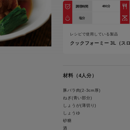
トル
480
分
調理時間
カトラリー一覧
カトラリー
トースター一覧
トースタ
カスタマーハラスメント
電気圧力鍋一覧
電気圧力
塩分
について
圧力鍋
炊飯器一覧
炊飯器
レシピで使用している製品
採用情報
生活家電一覧
生活家
・電気圧力鍋
すべての炊飯器一覧
すべての炊飯器
クックフォーミー 3L（ス
すべての生活家電一覧
すべての
毛玉クリーナー一覧
毛玉クリ
アイロン・衣類スチーマー一覧
アイロン・衣類スチーマー
加湿器一覧
加湿器
材料（4人分）
すべてのアイロン・衣類スチーマー
すべてのアイロン・衣類スチーマー
一覧
衣類スチーマーアイロン兼用タイプ
終売製
衣類スチーマーアイロン兼用タイプ
(2way)
豚バラ肉(2-3cm厚)
(2way)一覧
ねぎ(青い部分)
衣類スチーマー専用タイプ(1way)
衣類スチーマー専用タイプ(1way)一
しょうが(薄切り)
覧
スチームアイロン
しょうゆ
スチームアイロン一覧
砂糖
酒