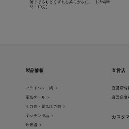
箸でほろりとくずれる柔らかさに。 【準備時
間：10分】
製品情報
直営店
フライパン・鍋
直営店情
電気ケトル
直営店限
圧力鍋・電気圧力鍋
キッチン用品
カスタ
炊飯器