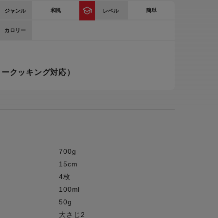
和風
簡単
ジャンル
レベル
ー
ピックアップ
鍋
カロリー
ランキング
電
アウトレット一覧
ロークッキング対応）
限定製品
生活家電
キャンペーン・特集
ーナー
品一覧
700g
15cm
4枚
100ml
50g
大さじ2