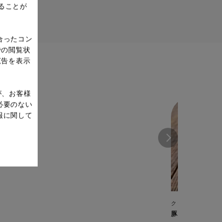
ることが
合ったコン
での閲覧状
広告を表示
が、お客様
必要のない
報に関して
クックフォーミー 
豚肉の角煮(スロ