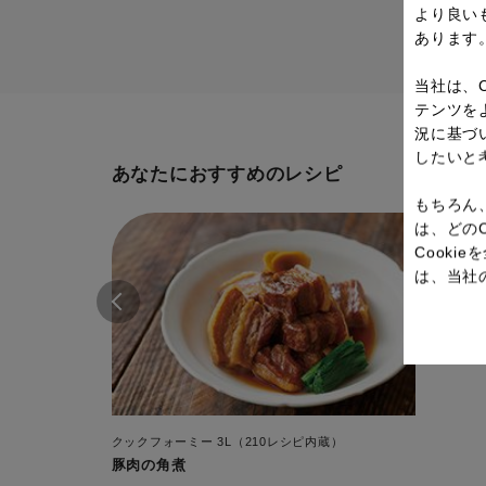
より良い
あります
当社は、
テンツを
況に基づ
したいと
あなたにおすすめのレシピ
もちろん
は、どの
Cook
は、当社
クックフォーミー 3L（210レシピ内蔵）
豚肉の角煮