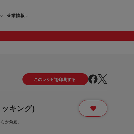
企業情報
）
電
ギフト
取扱説明書
保証について
せ
調理家電
ギフト・プレゼント特集
修理について
わせ
メーカー
ギフトラッピング対象製品一覧
覧
・ブレンダー
部品注文について
クッキング)
レンダー
セール
柔らか角煮。
ロセッサー
セール対象製品一覧
調理器