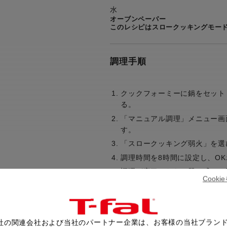
水
オーブンペーパー
このレシピはスロークッキングモー
調理手順
クックフォーミーに鍋をセット
る。
「マニュアル調理」メニュー画
す。
「スロークッキング弱火」を選
調理時間を8時間に設定し、O
調理が完了したら、器に盛って
Cook
社の関連会社および当社のパートナー企業は、お客様の当社ブラン
レシピ一覧へ戻る