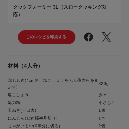
クックフォーミー 3L（スロークッキング対
応）
材料（4人分）
鶏もも肉(4cm角、塩こしょうをふり薄力粉をま
320g
ぶす)
塩こしょう
少々
薄力粉
小さじ2
玉ねぎ(一口大)
1個
にんじん(1cm幅半月切り)
1本
じゃがいも中(6等分に切る)
2個