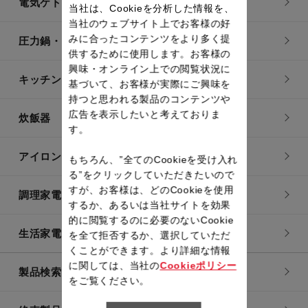
電気ケトル
当社は、Cookieを分析した情報を、
当社のウェブサイト上でお客様の好
みに合ったコンテンツをより多く提
圧力鍋・電気圧力鍋
供するために使用します。お客様の
興味・オンライン上での閲覧状況に
キッチン用品
基づいて、お客様が実際にご興味を
持つと思われる製品のコンテンツや
広告を表示したいと考えておりま
炊飯器
す。
アイロン・衣類スチーマー
もちろん、”全てのCookieを受け入れ
る”をクリックしていただきたいので
すが、お客様は、どのCookieを使用
調理家電
するか、あるいは当社サイトを効果
的に閲覧するのに必要のないCookie
生活家電
を全て拒否するか、選択していただ
くことができます。より詳細な情報
に関しては、当社の
Cookieポリシー
製品検索一覧
をご覧ください。