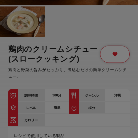
鶏肉のクリームシチュー
(スロークッキング)
鶏肉と野菜の旨みがたっぷり、煮込むだけの簡単クリームシチ
ュー。
300
分
洋風
調理時間
ジャンル
簡単
レベル
塩分
カロリー
レシピで使用している製品