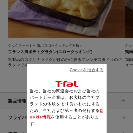
クックフォーミー 3L（スロークッキング対応）
クッ
フランス風ポテトグラタン(スロークッキング)
鶏肉
乳製品のコクとナツメグがほのかに香るフレンチスタイルのグ
鶏
ラタンです。
ュ
Cookieを拒否する
当社、当社の関連会社および当社の
パートナー企業は、お客様の当社ブ
製品情報
ランドの体験をより良いものにする
ため、当社および第三者の発行する
C
ookie情報
を使用することがありま
フライパン・鍋
す。