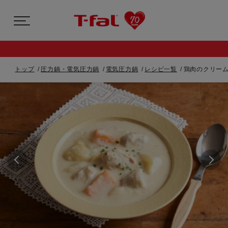
トップ
圧力鍋・電気圧力鍋
電気圧力鍋
レシピ一覧
鶏肉のクリーム