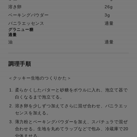
溶き卵
26g
ベーキングパウダー
3g
バニラエッセンス
適量
グラニュー糖
適量
油
適量
調理手順
＜クッキー生地のつくりかた＞
柔らかくしたバターと砂糖をボウルに入れ、泡立て器で
白くなるまで泡立てる。
溶き卵を少しずつ加えてさらに混ぜ合わせ、バニラエッ
センスを加える。
薄力粉とベーキングパウダーを加え、スパチュラで混ぜ
合わせる。生地を丸めてラップなどで包み、冷蔵庫で20
分休ませる。