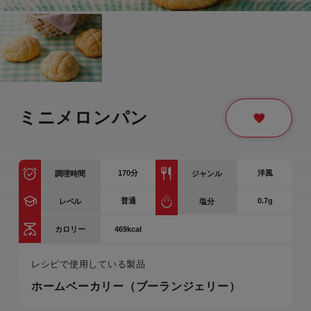
ミニメロンパン
170
分
洋風
調理時間
ジャンル
普通
0.7g
レベル
塩分
469kcal
カロリー
レシピで使用している製品
ホームベーカリー（ブーランジェリー）