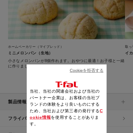
ホームベーカリー（マイブレッド）
取っ
ミニメロンパン（生地）
イ
小さなメロンパンが8個作れます。おやつに最適！お子様と一緒
に作りましょう。
Cookieを拒否する
当社、当社の関連会社および当社の
パートナー企業は、お客様の当社ブ
製品情報
ランドの体験をより良いものにする
ため、当社および第三者の発行する
C
ookie情報
を使用することがありま
フライパン・鍋
す。