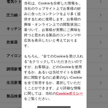
電気ケトル
当社は、Cookieを分析した情報を、
当社のウェブサイト上でお客様の好
みに合ったコンテンツをより多く提
圧力鍋・電気圧力鍋
供するために使用します。お客様の
興味・オンライン上での閲覧状況に
キッチン用品
基づいて、お客様が実際にご興味を
持つと思われる製品のコンテンツや
広告を表示したいと考えておりま
炊飯器
す。
アイロン・衣類スチーマー
もちろん、”全てのCookieを受け入れ
る”をクリックしていただきたいので
すが、お客様は、どのCookieを使用
調理家電
するか、あるいは当社サイトを効果
的に閲覧するのに必要のないCookie
生活家電
を全て拒否するか、選択していただ
くことができます。より詳細な情報
に関しては、当社の
Cookieポリシー
製品検索一覧
をご覧ください。