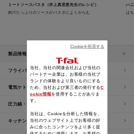
ミートソースパスタ（井上真里恵先生のレシピ）
ハ
肉汁たっぷりのソースがパスタによくからむ
は
Cookieを拒否する
製品情報
当社、当社の関連会社および当社の
フライパン・鍋
パートナー企業は、お客様の当社ブ
ランドの体験をより良いものにする
電気ケトル
ため、当社および第三者の発行する
C
ookie情報
を使用することがありま
す。
圧力鍋・電気圧力鍋
当社は、Cookieを分析した情報を、
当社のウェブサイト上でお客様の好
キッチン用品
みに合ったコンテンツをより多く提
供するために使用します。お客様の