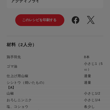
アクティフライ
材料（2人分）
鶏手羽先
8本
小さじ1（5
ゴマ油
㏄）
仕上げ用山椒
適量
シシトウ（焼いたもの）
適量
【A】
山椒
小さじ1/2
おろしニンニク
小さじ1/4
塩、コショウ
各少し